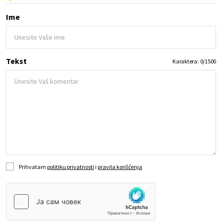
Ime
Tekst
Karaktera:
0
/
1500
Prihvatam
politiku privatnosti
i
pravila korišćenja