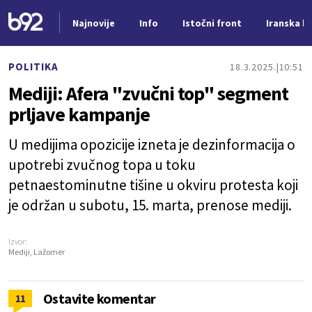
Najnovije
Info
Istočni front
Iranska kr
Nova vest
POLITIKA
18.3.2025.
10:51
Mediji: Afera "zvučni top" segment
prljave kampanje
U medijima opozicije izneta je dezinformacija o
upotrebi zvučnog topa u toku
petnaestominutne tišine u okviru protesta koji
je održan u subotu, 15. marta, prenose mediji.
Izvor:
Mediji, Lažomer
Ostavite komentar
11