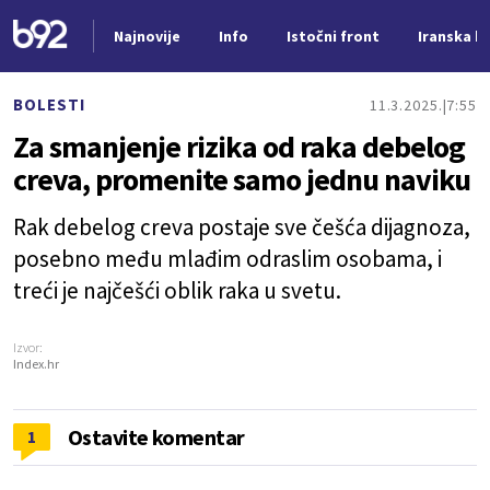
Najnovije
Info
Istočni front
Iranska kr
Nova vest
BOLESTI
11.3.2025.
7:55
Za smanjenje rizika od raka debelog
creva, promenite samo jednu naviku
Rak debelog creva postaje sve češća dijagnoza,
posebno među mlađim odraslim osobama, i
treći je najčešći oblik raka u svetu.
Izvor:
Index.hr
Ostavite komentar
1