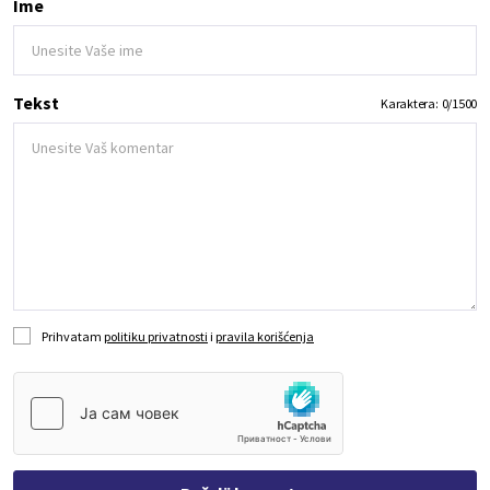
Ime
Tekst
Karaktera:
0
/
1500
Prihvatam
politiku privatnosti
i
pravila korišćenja