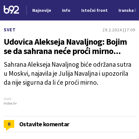
Najnovije
Info
Istočni front
Iranska kr
Nova vest
SVET
29.2.2024.
17:09
Udovica Alekseja Navaljnog: Bojim
se da sahrana neće proći mirno...
Sahrana Alekseja Navaljnog biće održana sutra
u Moskvi, najavila je Julija Navaljna i upozorila
da nije sigurna da li će proći mirno.
Izvor:
Index.hr
Ostavite komentar
0