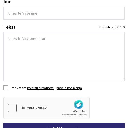
Ime
Tekst
Karaktera:
0
/
1500
Prihvatam
politiku privatnosti
i
pravila korišćenja