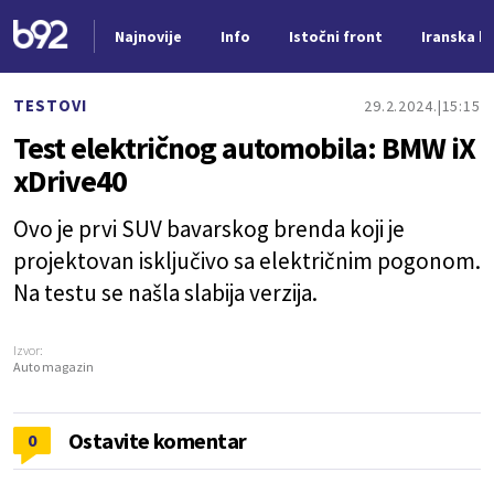
Najnovije
Info
Istočni front
Iranska kr
Nova vest
TESTOVI
29.2.2024.
15:15
Test električnog automobila: BMW iX
xDrive40
Ovo je prvi SUV bavarskog brenda koji je
projektovan isključivo sa električnim pogonom.
Na testu se našla slabija verzija.
Izvor:
Auto magazin
Ostavite komentar
0