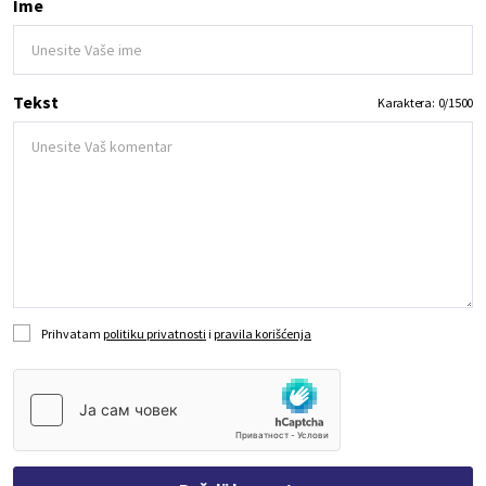
Ime
Tekst
Karaktera:
0
/
1500
Prihvatam
politiku privatnosti
i
pravila korišćenja