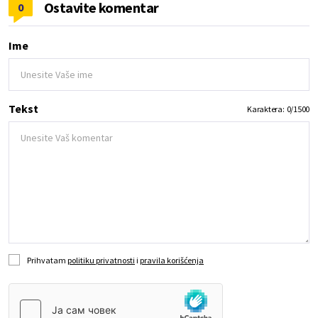
Ostavite komentar
0
Ime
Tekst
Karaktera:
0
/
1500
Prihvatam
politiku privatnosti
i
pravila korišćenja