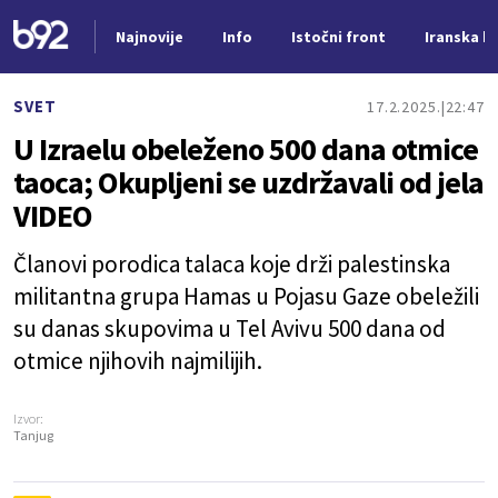
Najnovije
Info
Istočni front
Iranska kr
Nova vest
SVET
17.2.2025.
22:47
U Izraelu obeleženo 500 dana otmice
taoca; Okupljeni se uzdržavali od jela
VIDEO
Članovi porodica talaca koje drži palestinska
militantna grupa Hamas u Pojasu Gaze obeležili
su danas skupovima u Tel Avivu 500 dana od
otmice njihovih najmilijih.
Izvor:
Tanjug