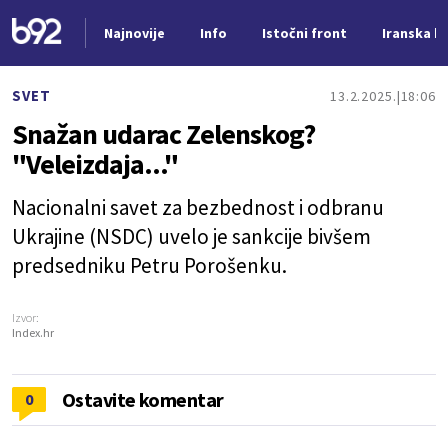
Najnovije
Info
Istočni front
Iranska kr
Nova vest
SVET
13.2.2025.
18:06
Snažan udarac Zelenskog?
"Veleizdaja..."
Nacionalni savet za bezbednost i odbranu
Ukrajine (NSDC) uvelo je sankcije bivšem
predsedniku Petru Porošenku.
Izvor:
Index.hr
Ostavite komentar
0