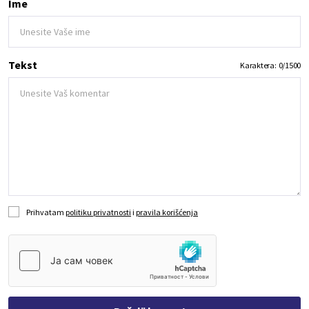
Ime
Tekst
Karaktera:
0
/
1500
Prihvatam
politiku privatnosti
i
pravila korišćenja