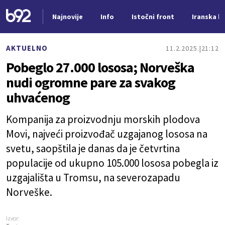
Najnovije
Info
Istočni front
Iranska kr
Nova vest
AKTUELNO
11.2.2025.
21:12
Pobeglo 27.000 lososa; Norveška
nudi ogromne pare za svakog
uhvaćenog
Kompanija za proizvodnju morskih plodova
Movi, najveći proizvođač uzgajanog lososa na
svetu, saopštila je danas da je četvrtina
populacije od ukupno 105.000 lososa pobegla iz
uzgajališta u Tromsu, na severozapadu
Norveške.
Izvor: