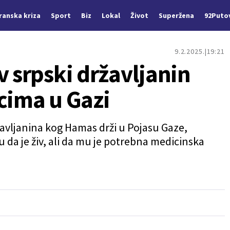
Iranska kriza
Sport
Biz
Lokal
Život
Superžena
92Puto
9.2.2025.
19:21
v srpski državljanin
cima u Gazi
avljanina kog Hamas drži u Pojasu Gaze,
ju da je živ, ali da mu je potrebna medicinska