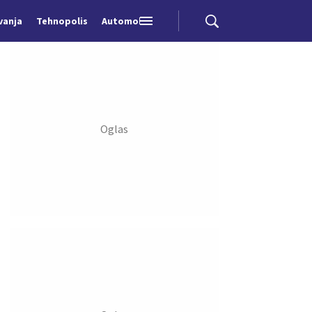
vanja
Tehnopolis
Automobili