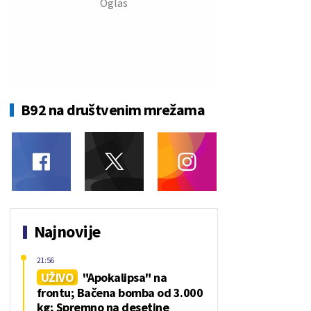
B92 na društvenim mrežama
Najnovije
21:56
UŽIVO
"Apokalipsa" na
frontu; Bačena bomba od 3.000
kg; Spremno na desetine