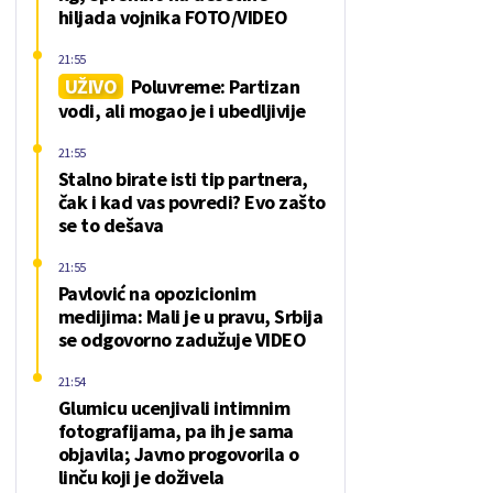
hiljada vojnika FOTO/VIDEO
21:55
UŽIVO
Poluvreme: Partizan
vodi, ali mogao je i ubedljivije
21:55
Stalno birate isti tip partnera,
čak i kad vas povredi? Evo zašto
se to dešava
21:55
Pavlović na opozicionim
medijima: Mali je u pravu, Srbija
se odgovorno zadužuje VIDEO
21:54
Glumicu ucenjivali intimnim
fotografijama, pa ih je sama
objavila; Javno progovorila o
linču koji je doživela