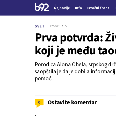
Najnovije
Info
Istočni front
Nova vest
Izvor:
RTS
SVET
Prva potvrda: Ži
koji je među tao
Porodica Alona Ohela, srpskog drž
saopštila je da je dobila informaci
pomoć.
Ostavite komentar
0