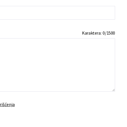
Karaktera:
0
/
1500
rišćenja