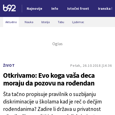
Najnovije
Info
Istočni front
Iranska kr
Nova vest
Aktuelno
Nauka
Istorija
Tabu
Ljubimac
ŽIVOT
Petak, 26.10.2018.
14:36
Otkrivamo: Evo koga vaša deca
moraju da pozovu na rođendan
Šta tačno propisuje pravilnik o suzbijanju
diskriminacije u školama kad je reč o dečjim
rođendanima? Zadire li država u privatnost