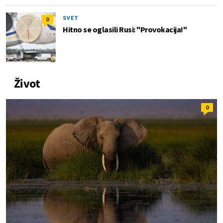
SVET
0
Hitno se oglasili Rusi: "Provokacija!"
Život
0