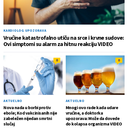
KARDIOLOG UPOZORAVA
Vrućine katastrofalno utiču na srce i krvne sudove:
Ovi simptomi su alarm za hitnu reakciju VIDEO
0
0
AKTUELNO
AKTUELNO
Nova nada u borbi protiv
Mnogi ovo rade kada udare
ebole; Kod vakcinisanih nije
vrućine, a doktorka
zabeležen nijedan smrtni
upozorava: Može da dovede
slučaj
do kolapsa organizma VIDEO