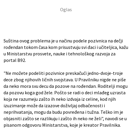
Suština ovog problema je u načinu podele pozivnica na dečji
rođendan tokom časa kom prisustvuju svi đaci i učiteljica, kažu
u Ministarstvu prosvete, nauke i tehnološkog razvoja za
portal B92.
"Ne možete podeliti pozivnice preskačući jedno-dvoje-troje
dece zbog njihovih ličnih svojstava. U Pravilniku nigde ne piše
da neko mora svu decu da pozove na rođendan. Roditelji mogu
da pozovu koga god žele. Pošto se radi o deci mlađeg uzrasta
koja ne razumeju zašto ih neko izdvaja iz celine, kod njih
izuzimanje može da izazove doživljaj odbačenosti i
neprihvatanja, mogu da budu povređena i tužna. Teško im je
objasniti zašto se razlikuju i zašto ih neko ne želi", navodi se u
pisanom odgovoru Ministarstva, koje je kreator Pravilnika.