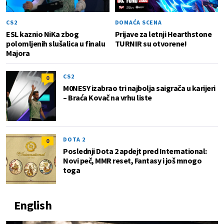
CS2
DOMAĆA SCENA
ESL kaznio NiKa zbog
Prijave za letnji Hearthstone
polomljenih slušalica u finalu
TURNIR su otvorene!
Majora
CS2
0
M0NESY izabrao tri najbolja saigrača u karijeri
– Braća Kovač na vrhu liste
DOTA 2
0
Poslednji Dota 2 apdejt pred International:
Novi peč, MMR reset, Fantasy i još mnogo
toga
English