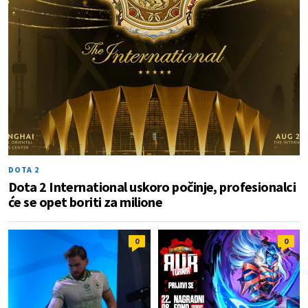
DOTA 2
Dota 2 International uskoro počinje, profesionalci
će se opet boriti za milione
0
0