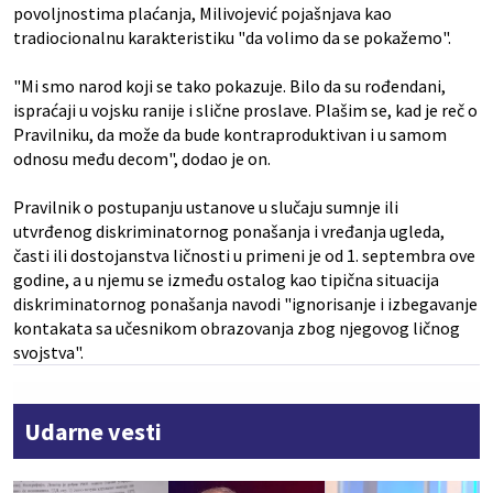
povoljnostima plaćanja, Milivojević pojašnjava kao
tradiocionalnu karakteristiku "da volimo da se pokažemo".
"Mi smo narod koji se tako pokazuje. Bilo da su rođendani,
ispraćaji u vojsku ranije i slične proslave. Plašim se, kad je reč o
Pravilniku, da može da bude kontraproduktivan i u samom
odnosu među decom", dodao je on.
Pravilnik o postupanju ustanove u slučaju sumnje ili
utvrđenog diskriminatornog ponašanja i vređanja ugleda,
časti ili dostojanstva ličnosti u primeni je od 1. septembra ove
godine, a u njemu se između ostalog kao tipična situacija
diskriminatornog ponašanja navodi "ignorisanje i izbegavanje
kontakata sa učesnikom obrazovanja zbog njegovog ličnog
svojstva".
Udarne vesti