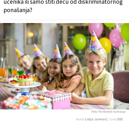
učenika ili samo štiti decu od diskriminatornog
ponašanja?
Foto: Thinkstock ilustracija
Autor:
Lidija Janković
| Izvor:
B92