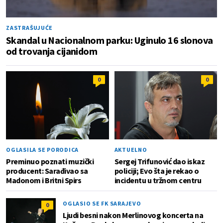
ZASTRAŠUJUĆE
Skandal u Nacionalnom parku: Uginulo 16 slonova
od trovanja cijanidom
0
0
OGLASILA SE PORODICA
AKTUELNO
Preminuo poznati muzički
Sergej Trifunović dao iskaz
producent: Sarađivao sa
policiji; Evo šta je rekao o
Madonom i Britni Spirs
incidentu u tržnom centru
OGLASIO SE FK SARAJEVO
0
Ljudi besni nakon Merlinovog koncerta na