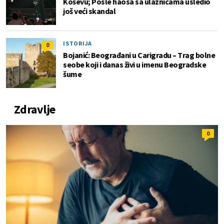
Koševu; Posle haosa sa ulaznicama usledio
još veći skandal
ISTORIJA
0
Bojanić: Beograđani u Carigradu – Тrag bolne
seobe koji i danas živi u imenu Beogradske
šume
Zdravlje
0