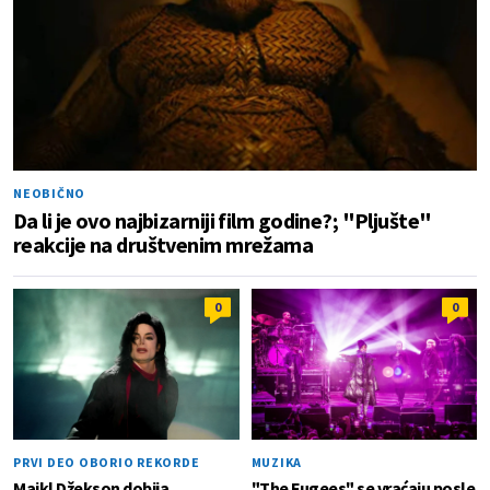
NEOBIČNO
Da li je ovo najbizarniji film godine?; "Pljušte"
reakcije na društvenim mrežama
0
0
PRVI DEO OBORIO REKORDE
MUZIKA
Majkl Džekson dobija
"The Fugees" se vraćaju posle