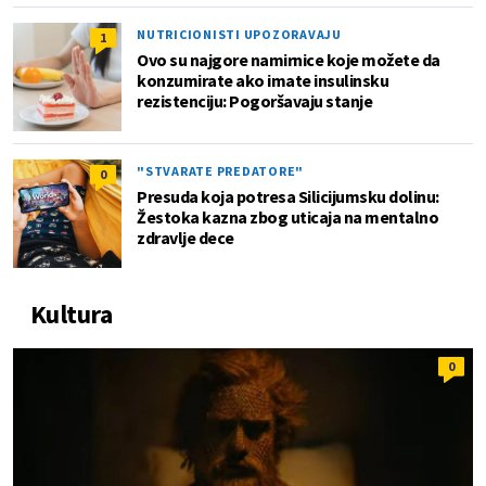
NUTRICIONISTI UPOZORAVAJU
1
Ovo su najgore namirnice koje možete da
konzumirate ako imate insulinsku
rezistenciju: Pogoršavaju stanje
"STVARATE PREDATORE"
0
Presuda koja potresa Silicijumsku dolinu:
Žestoka kazna zbog uticaja na mentalno
zdravlje dece
Kultura
0