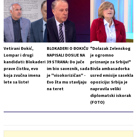
Vetirani Đokić,
BLOKADERI O ĐOKIĆU
"Dolazak Zelenskog
Lompar i drugi
NAPISALI DOSIJE NA
je ogromno
kandidati: Blokaderi
39 STRANA: Do juče
priznanje za Srbiju!"
prave čistku, evo
im bio saveznik, sada
Bivša ambasadorka
koja zvučna imena
je ''visokorizičan'' -
usred emisije sasekla
lete sa liste!
Evo šta mu stavljaju
opoziciju: Srbija je
na teret
napravila veliki
diplomatski iskorak
(FOTO)