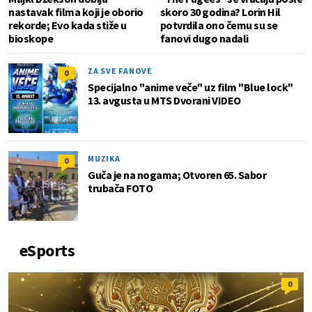
nastavak filma koji je oborio
skoro 30 godina? Lorin Hil
rekorde; Evo kada stiže u
potvrdila ono čemu su se
bioskope
fanovi dugo nadali
ZA SVE FANOVE
0
Specijalno "anime veče" uz film "Blue lock"
13. avgusta u MTS Dvorani VIDEO
MUZIKA
0
Guča je na nogama; Otvoren 65. Sabor
trubača FOTO
eSports
0