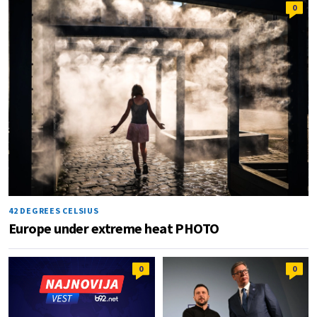
0
42 DEGREES CELSIUS
Europe under extreme heat PHOTO
0
0