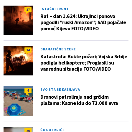
ISTOČNI FRONT
17
Rat – dan 1.624: Ukrajinci ponovo
pogodili "ruski Amazon"; SAD pojačale
pomoć Kijevu FOTO/VIDEO
DRAMATIČNE SCENE
14
Katastrofa: Bukte požari; Vojska Srbije
podigla helikoptere; Proglasili su
vanrednu situaciju FOTO/VIDEO
EVO ŠTA SE KAŽNJAVA
4
Dronovi patroliraju nad grčkim
plažama: Kazne idu do 73.000 evra
ŠOK OTKRIĆE
20