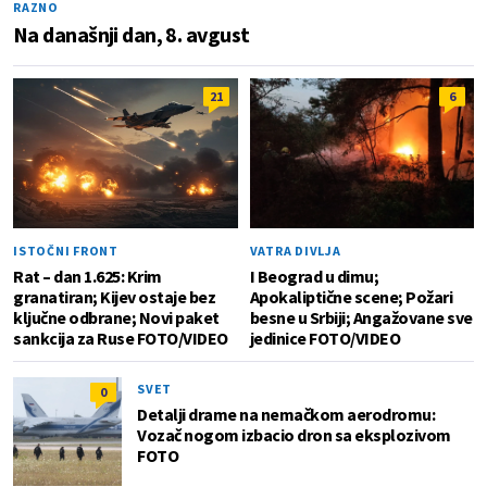
RAZNO
Na današnji dan, 8. avgust
21
6
ISTOČNI FRONT
VATRA DIVLJA
Rat – dan 1.625: Krim
I Beograd u dimu;
granatiran; Kijev ostaje bez
Apokaliptične scene; Požari
ključne odbrane; Novi paket
besne u Srbiji; Angažovane sve
sankcija za Ruse FOTO/VIDEO
jedinice FOTO/VIDEO
SVET
0
Detalji drame na nemačkom aerodromu:
Vozač nogom izbacio dron sa eksplozivom
FOTO