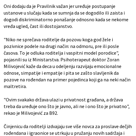
Oni dodaju da je Pravilnik važan jer uređuje postupanje
ustanove u slučaju kada se sumnja da se dogodilo ili zaista i
dogodi diskriminatorno ponašanje odnosno kada se nekome
vređa ugled, čast ili dostojanstvo.
"Niko ne sprečava roditelje da pozovu koga god žele i
pozivnice podele na drugi način: na odmoru, pre ili posle
časova. To je odluka roditelja i vaspitni model porodice",
pojasnili su iz Ministarstva. Psihoterapeut doktor Zoran
Milivojević kaže da deca u odeljenju razvijaju emocionalne
odnose, simpatije i empatije i pita se zašto slavljenik da
pozove na rođendan na primer pojedinca koji ga na neki način
maltretira.
"Ovim svakako država ulazi u privatnost građana, a država
treba da uređuje ono što je javno, ali ne i ono što je privatno",
rekao je Milivojević za B92.
Činjenicu da roditelji izdvajaju sve više novca za proslave dečjih
rođendana i igraonice se utrkuju u pružanju novih sadržaja i