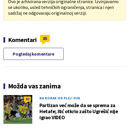
Ovo je arhivirana verzija originalne stranice. Izvinjavamo
se ukoliko, usled tehničkih ograničenja, stranica i njen
sadržaj ne odgovaraju originalnoj verziji.
85
Komentari
Pogledaj komentare
Možda vas zanima
NA KORAK OD PLEJ-OFA
80
Partizan već može da se sprema za
Hetafe; Ilić otkrio zašto Ugrešić nije
igrao VIDEO