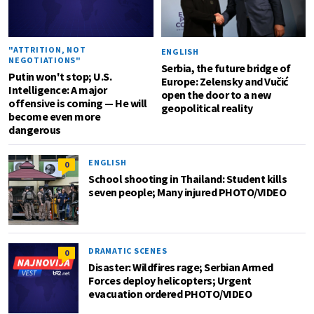
"ATTRITION, NOT
ENGLISH
NEGOTIATIONS"
Serbia, the future bridge of
Putin won't stop; U.S.
Europe: Zelensky and Vučić
Intelligence: A major
open the door to a new
offensive is coming — He will
geopolitical reality
become even more
dangerous
ENGLISH
0
School shooting in Thailand: Student kills
seven people; Many injured PHOTO/VIDEO
DRAMATIC SCENES
0
Disaster: Wildfires rage; Serbian Armed
Forces deploy helicopters; Urgent
evacuation ordered PHOTO/VIDEO