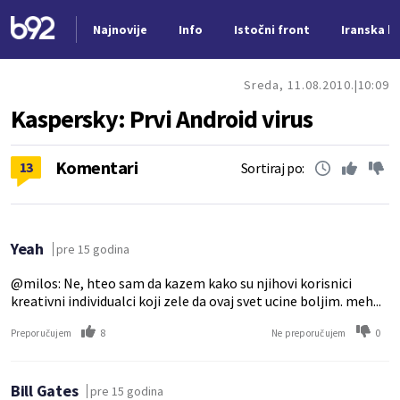
Najnovije
Info
Istočni front
Iranska kr
Nova vest
Sreda, 11.08.2010.
10:09
Kaspersky: Prvi Android virus
Komentari
13
Sortiraj po:
Yeah
pre 15 godina
@milos: Ne, hteo sam da kazem kako su njihovi korisnici
kreativni individualci koji zele da ovaj svet ucine boljim. meh...
8
0
Preporučujem
Ne preporučujem
Bill Gates
pre 15 godina