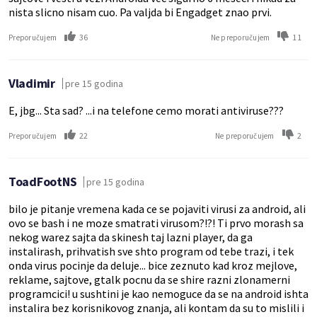
nista slicno nisam cuo. Pa valjda bi Engadget znao prvi.
36
11
Preporučujem
Ne preporučujem
Vladimir
pre 15 godina
E, jbg... Sta sad? ...i na telefone cemo morati antiviruse???
22
2
Preporučujem
Ne preporučujem
ToadFootNS
pre 15 godina
bilo je pitanje vremena kada ce se pojaviti virusi za android, ali
ovo se bash i ne moze smatrati virusom?!?! Ti prvo morash sa
nekog warez sajta da skinesh taj lazni player, da ga
instalirash, prihvatish sve shto program od tebe trazi, i tek
onda virus pocinje da deluje... bice zeznuto kad kroz mejlove,
reklame, sajtove, gtalk pocnu da se shire razni zlonamerni
programcici! u sushtini je kao nemoguce da se na android ishta
instalira bez korisnikovog znanja, ali kontam da su to mislili i