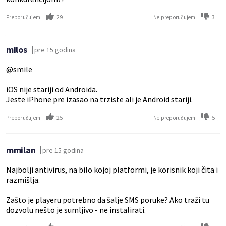
29
3
Preporučujem
Ne preporučujem
milos
pre 15 godina
@smile
iOS nije stariji od Androida.
Jeste iPhone pre izasao na trziste ali je Android stariji.
25
5
Preporučujem
Ne preporučujem
mmilan
pre 15 godina
Najbolji antivirus, na bilo kojoj platformi, je korisnik koji čita i
razmišlja.
Zašto je playeru potrebno da šalje SMS poruke? Ako traži tu
dozvolu nešto je sumljivo - ne instalirati.