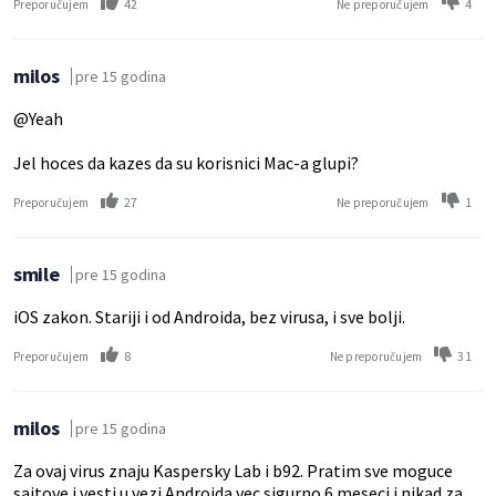
42
4
Preporučujem
Ne preporučujem
milos
pre 15 godina
@Yeah
Jel hoces da kazes da su korisnici Mac-a glupi?
27
1
Preporučujem
Ne preporučujem
smile
pre 15 godina
iOS zakon. Stariji i od Androida, bez virusa, i sve bolji.
8
31
Preporučujem
Ne preporučujem
milos
pre 15 godina
Za ovaj virus znaju Kaspersky Lab i b92. Pratim sve moguce
sajtove i vesti u vezi Androida vec sigurno 6 meseci i nikad za