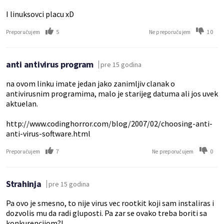
I linuksovci placu xD
5
10
Preporučujem
Ne preporučujem
anti antivirus program
pre 15 godina
na ovom linku imate jedan jako zanimljiv clanak o
antivirusnim programima, malo je starijeg datuma ali jos uvek
aktuelan.
http://www.codinghorror.com/blog/2007/02/choosing-anti-
anti-virus-software.html
7
0
Preporučujem
Ne preporučujem
Strahinja
pre 15 godina
Pa ovo je smesno, to nije virus vec rootkit koji sam instaliras i
dozvolis mu da radi gluposti. Pa zar se ovako treba boriti sa
konkurencijom?!