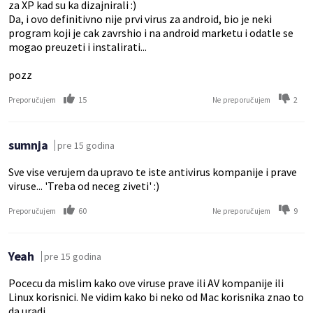
za XP kad su ka dizajnirali :)
Da, i ovo definitivno nije prvi virus za android, bio je neki
program koji je cak zavrshio i na android marketu i odatle se
mogao preuzeti i instalirati...
pozz
15
2
Preporučujem
Ne preporučujem
sumnja
pre 15 godina
Sve vise verujem da upravo te iste antivirus kompanije i prave
viruse... 'Treba od neceg ziveti' :)
60
9
Preporučujem
Ne preporučujem
Yeah
pre 15 godina
Pocecu da mislim kako ove viruse prave ili AV kompanije ili
Linux korisnici. Ne vidim kako bi neko od Mac korisnika znao to
da uradi.