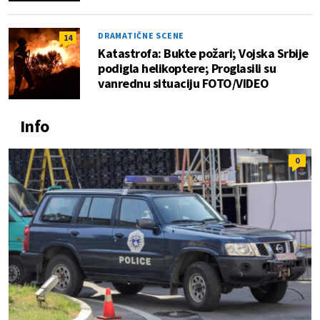
DRAMATIČNE SCENE
14
Katastrofa: Bukte požari; Vojska Srbije
podigla helikoptere; Proglasili su
vanrednu situaciju FOTO/VIDEO
Info
0