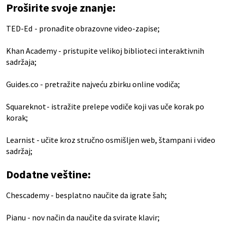
Proširite svoje znanje:
TED-Ed
- pronađite obrazovne video-zapise;
Khan Academy
- pristupite velikoj biblioteci interaktivnih
sadržaja;
Guides.co
- pretražite najveću zbirku online vodiča;
Squareknot
- istražite prelepe vodiče koji vas uče korak po
korak;
Learnist -
učite kroz stručno osmišljen web, štampani i video
sadržaj;
Dodatne veštine:
Chescademy
- besplatno naučite da igrate šah;
Pianu
- nov način da naučite da svirate klavir;