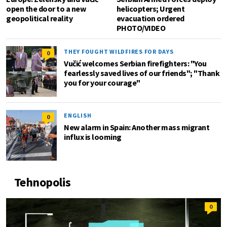
open the door to a new
helicopters; Urgent
geopolitical reality
evacuation ordered
PHOTO/VIDEO
THEY FOUGHT WILDFIRES FOR DAYS
0
Vučić welcomes Serbian firefighters: "You
fearlessly saved lives of our friends"; "Thank
you for your courage"
ENGLISH
0
New alarm in Spain: Another mass migrant
influx is looming
Tehnopolis
0