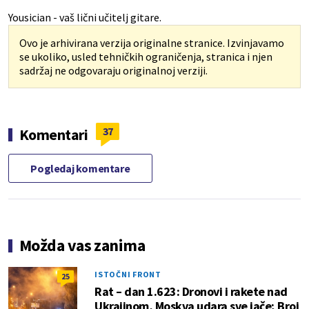
Yousician
- vaš lični učitelj gitare.
Ovo je arhivirana verzija originalne stranice. Izvinjavamo
se ukoliko, usled tehničkih ograničenja, stranica i njen
sadržaj ne odgovaraju originalnoj verziji.
37
Komentari
Pogledaj komentare
Možda vas zanima
ISTOČNI FRONT
25
Rat – dan 1.623: Dronovi i rakete nad
Ukrajinom, Moskva udara sve jače; Broj