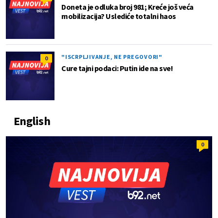
Doneta je odluka broj 981; Kreće još veća
mobilizacija? Uslediće totalni haos
"ISCRPLJIVANJE, NE PREGOVORI"
0
Cure tajni podaci: Putin ide na sve!
English
0