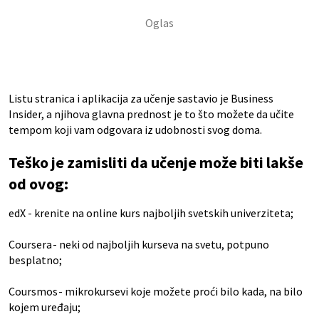
Listu stranica i aplikacija za učenje sastavio je Business
Insider, a njihova glavna prednost je to što možete da učite
tempom koji vam odgovara iz udobnosti svog doma.
Teško je zamisliti da učenje može biti lakše
od ovog:
edX
- krenite na online kurs najboljih svetskih univerziteta;
Coursera
- neki od najboljih kurseva na svetu, potpuno
besplatno;
Coursmos
- mikrokursevi koje možete proći bilo kada, na bilo
kojem uređaju;