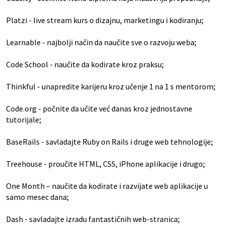
Platzi
- live stream kurs o dizajnu, marketingu i kodiranju;
Learnable
- najbolji način da naučite sve o razvoju weba;
Code School
- naučite da kodirate kroz praksu;
Thinkful
- unapredite karijeru kroz učenje 1 na 1 s mentorom;
Code.org
- počnite da učite već danas kroz jednostavne
tutorijale;
BaseRails
- savladajte Ruby on Rails i druge web tehnologije;
Treehouse
- proučite HTML, CSS, iPhone aplikacije i drugo;
One Month
– naučite da kodirate i razvijate web aplikacije u
samo mesec dana;
Dash
- savladajte izradu fantastičnih web-stranica;