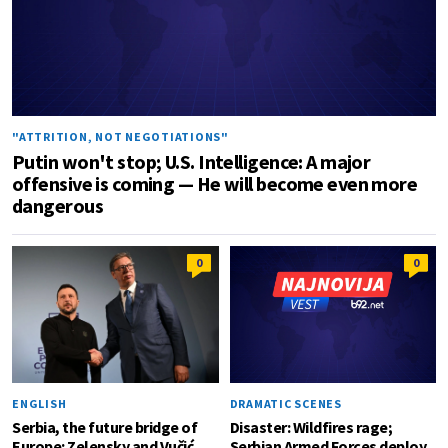
"ATTRITION, NOT NEGOTIATIONS"
Putin won't stop; U.S. Intelligence: A major
offensive is coming — He will become even more
dangerous
0
0
ENGLISH
DRAMATIC SCENES
Serbia, the future bridge of
Disaster: Wildfires rage;
Europe: Zelensky and Vučić
Serbian Armed Forces deploy