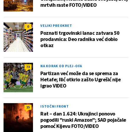
mrtvih raste FOTO/VIDEO
VELIKI PREOKRET
0
Poznati trgovinski lanac zatvara 50
prodavnica: Deo radnika već dobio
otkaz
NA KORAK OD PLEJ-OFA
73
Partizan već može da se sprema za
Hetafe; Ilić otkrio zašto Ugrešić nije
igrao VIDEO
ISTOČNI FRONT
15
Rat – dan 1.624: Ukrajinci ponovo
pogodili "ruski Amazon"; SAD pojačale
pomoć Kijevu FOTO/VIDEO