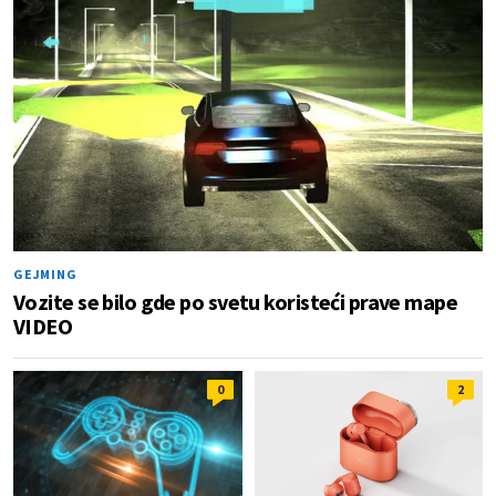
GEJMING
Vozite se bilo gde po svetu koristeći prave mape
VIDEO
0
2