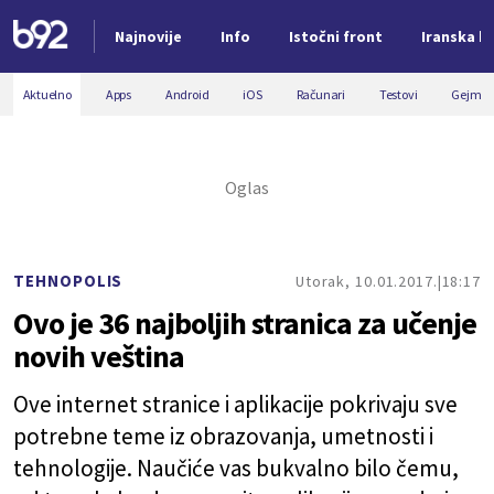
Najnovije
Info
Istočni front
Iranska kr
Nova vest
Aktuelno
Apps
Android
iOS
Računari
Testovi
Gejmin
TEHNOPOLIS
Utorak, 10.01.2017.
18:17
Ovo je 36 najboljih stranica za učenje
novih veština
Ove internet stranice i aplikacije pokrivaju sve
potrebne teme iz obrazovanja, umetnosti i
tehnologije. Naučiće vas bukvalno bilo čemu,