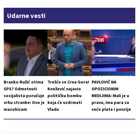
Udarne vesti
Branko Ružić otima
Trešće se Crna Gora!
PAVLOVIĆ NA
SPS? Odmetnuti
Knežević najavio
OPOZICIONIM
socijalista poručuje
političku bombu
MEDIJIMA: Mali je u
vrhu stranke: Ovo je
koja će uzdrmati
pravu, ima para za
mazohizam
Vladu
veće plate i penzije