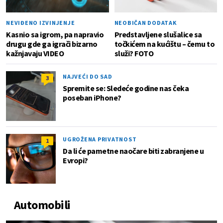
NEVIĐENO IZVINJENJE
NEOBIČAN DODATAK
Kasnio sa igrom, pa napravio
Predstavljene slušalice sa
drugu gde ga igrači bizarno
točkićem na kućištu – čemu to
kažnjavaju VIDEO
služi? FOTO
NAJVEĆI DO SAD
3
Spremite se: Sledeće godine nas čeka
poseban iPhone?
UGROŽENA PRIVATNOST
1
Da li će pametne naočare biti zabranjene u
Evropi?
Automobili