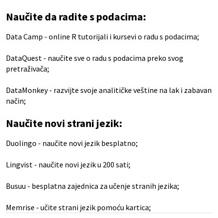
Naučite da radite s podacima:
Data Camp
- online R tutorijali i kursevi o radu s podacima;
DataQuest
- naučite sve o radu s podacima preko svog
pretraživača;
DataMonkey
- razvijte svoje analitičke veštine na lak i zabavan
način;
Naučite novi strani jezik:
Duolingo
- naučite novi jezik besplatno;
Lingvist
- naučite novi jezik u 200 sati;
Busuu
- besplatna zajednica za učenje stranih jezika;
Memrise
- učite strani jezik pomoću kartica;