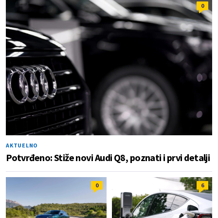
0
AKTUELNO
Potvrđeno: Stiže novi Audi Q8, poznati i prvi detalji
0
6