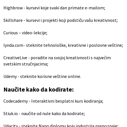
Highbrow
- kursevi koje svaki dan primate e-mailom;
Skillshare
- kursevi i projekti koji podstiču vašu kreativnost;
Curious
– video-lekcije;
lynda.com
- steknite tehnološke, kreativne i poslovne veštine;
CreativeLive
- poradite na svojoj kreativnosti s najvećim
svetskim stručnjacima;
Udemy
- steknite korisne veštine online.
Naučite kako da kodirate:
Codecademy
- Interaktivni besplatni kurs kodiranja;
Stiuk.io
- naučite od nule kako da kodirate;
Udacity
- steknite Nano diplomu koju industrija prepoznaje;