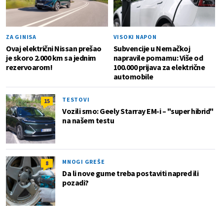
ZA GINISA
VISOKI NAPON
Ovaj električni Nissan prešao
Subvencije u Nemačkoj
je skoro 2.000 km sa jednim
napravile pomamu: Više od
rezervoarom!
100.000 prijava za električne
automobile
TESTOVI
15
Vozili smo: Geely Starray EM-i – "super hibrid"
na našem testu
MNOGI GREŠE
8
Da li nove gume treba postaviti napred ili
pozadi?