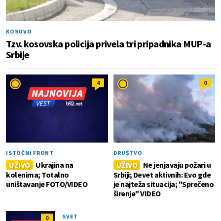
KOSOVO
Tzv. kosovska policija privela tri pripadnika MUP-a
Srbije
4
0
ISTOČNI FRONT
DRUŠTVO
UŽIVO
Ukrajina na
UŽIVO
Ne jenjavaju požari u
kolenima; Totalno
Srbiji; Devet aktivnih: Evo gde
uništavanje FOTO/VIDEO
je najteža situacija; "Sprečeno
širenje" VIDEO
SVET
0