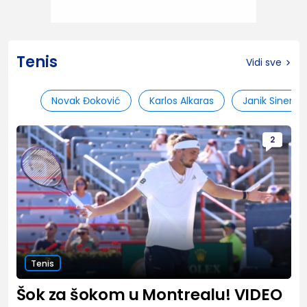
Tenis
Vidi sve
Novak Đoković
Karlos Alkaras
Janik Siner
2
Tenis
Šok za šokom u Montrealu! VIDEO