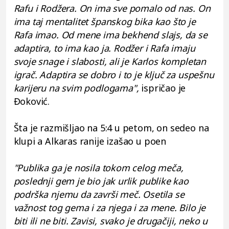
Rafu i Rodžera. On ima sve pomalo od nas. On
ima taj mentalitet španskog bika kao što je
Rafa imao. Od mene ima bekhend slajs, da se
adaptira, to ima kao ja. Rodžer i Rafa imaju
svoje snage i slabosti, ali je Karlos kompletan
igrač. Adaptira se dobro i to je ključ za uspešnu
karijeru na svim podlogama",
ispričao je
Đoković.
Šta je razmišljao na 5:4 u petom, on sedeo na
klupi a Alkaras ranije izašao u poen
"Publika ga je nosila tokom celog meča,
poslednji gem je bio jak urlik publike kao
podrška njemu da završi meč. Osetila se
važnost tog gema i za njega i za mene. Bilo je
biti ili ne biti. Zavisi, svako je drugačiji, neko u