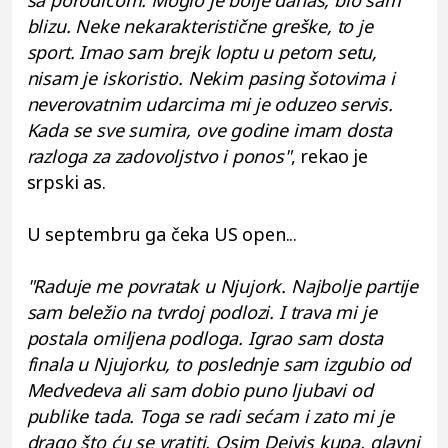
sa porodicom. Moglo je bolje danas, bio sam
blizu. Neke nekarakteristične greške, to je
sport. Imao sam brejk loptu u petom setu,
nisam je iskoristio. Nekim pasing šotovima i
neverovatnim udarcima mi je oduzeo servis.
Kada se sve sumira, ove godine imam dosta
razloga za zadovoljstvo i ponos"
, rekao je
srpski as.
U septembru ga čeka US open...
"Raduje me povratak u Njujork. Najbolje partije
sam beležio na tvrdoj podlozi. I trava mi je
postala omiljena podloga. Igrao sam dosta
finala u Njujorku, to poslednje sam izgubio od
Medvedeva ali sam dobio puno ljubavi od
publike tada. Toga se radi sećam i zato mi je
drago što ću se vratiti. Osim Dejvis kupa, glavni