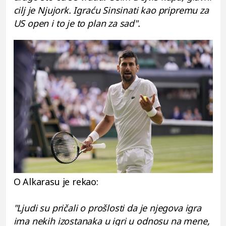
cilj je Njujork. Igraću Sinsinati kao pripremu za
US open i to je to plan za sad".
O Alkarasu je rekao:
"Ljudi su pričali o prošlosti da je njegova igra
ima nekih izostanaka u igri u odnosu na mene,