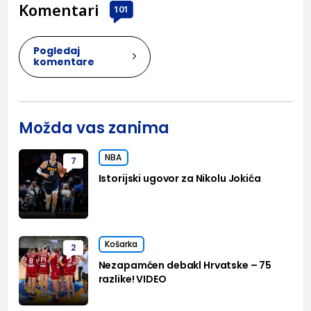
Komentari
101
Pogledaj
komentare
Možda vas zanima
NBA
7
Istorijski ugovor za Nikolu Jokića
Košarka
2
Nezapamćen debakl Hrvatske – 75
razlike! VIDEO