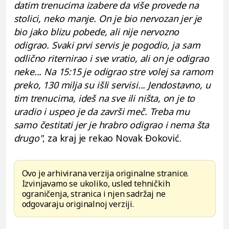
datim trenucima izabere da više provede na
stolici, neko manje. On je bio nervozan jer je
bio jako blizu pobede, ali nije nervozno
odigrao. Svaki prvi servis je pogodio, ja sam
odlično riternirao i sve vratio, ali on je odigrao
neke... Na 15:15 je odigrao stre volej sa ramom
preko, 130 milja su išli servisi... Jendostavno, u
tim trenucima, ideš na sve ili ništa, on je to
uradio i uspeo je da završi meč. Treba mu
samo čestitati jer je hrabro odigrao i nema šta
drugo"
, za kraj je rekao Novak Đoković.
Ovo je arhivirana verzija originalne stranice.
Izvinjavamo se ukoliko, usled tehničkih
ograničenja, stranica i njen sadržaj ne
odgovaraju originalnoj verziji.