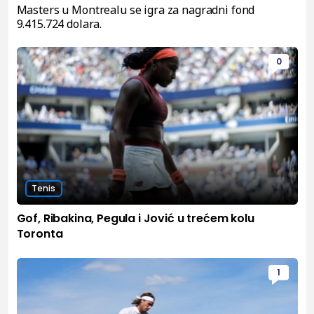
Masters u Montrealu se igra za nagradni fond
9.415.724 dolara.
0
Tenis
Gof, Ribakina, Pegula i Jović u trećem kolu
Toronta
1