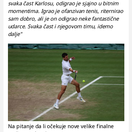
svaka čast Karlosu, odigrao je sjajno u bitnim
momentima. Igrao je ofanzivan tenis, riternirao
sam dobro, ali je on odigrao neke fantastične
udarce. Svaka čast i njegovom timu, idemo
dalje"
Na pitanje da li očekuje nove velike finalne