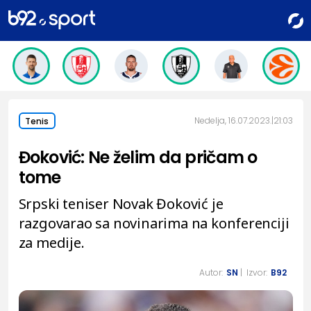
Nedelja, 16.07.2023.
21:03
Tenis
Đoković: Ne želim da pričam o
tome
Srpski teniser Novak Đoković je
razgovarao sa novinarima na konferenciji
za medije.
Autor:
SN
| Izvor:
B92