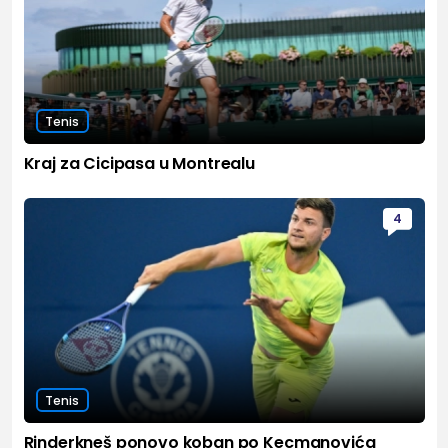
Tenis
Kraj za Cicipasa u Montrealu
4
Tenis
Rinderkneš ponovo koban po Kecmanovića