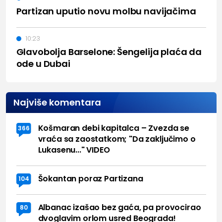
Partizan uputio novu molbu navijačima
10:23
Glavobolja Barselone: Šengelija plaća da
ode u Dubai
Najviše komentara
Košmaran debi kapitalca – Zvezda se
366
vraća sa zaostatkom; "Da zaključimo o
Lukasenu..." VIDEO
Šokantan poraz Partizana
104
Albanac izašao bez gaća, pa provocirao
80
dvoglavim orlom usred Beograda!