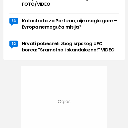
FOTO/VIDEO
Katastrofa za Partizan, nije moglo gore –
63
Evropa nemoguća misija?
Hrvati pobesneli zbog srpskog UFC
62
borca: "Sramotno i skandalozno!" VIDEO