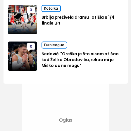
Košarka
3
Srbija preživela dramu i otišla u 1/4
finale EP!
Euroleague
0
Nedović: "Greška je što nisam otišao
kod Željka Obradovića, rekao mi je
Miško da ne mogu"