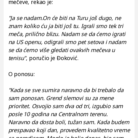
mečeve, rekao je:
"Ja se nadam.On će biti na Turu još dugo, ne
znam koliko ću ja biti još tu. Igrali smo tek tri
meča, prilično blizu. Nadam se da ćemo igrati
na US openu, odigrali smo pet setova i nadam
se da ćemo više gledati ovakvih mečeva u
tenisu"
, poručio je Đoković.
O ponosu:
"Kada se sve sumira naravno da bi trebalo da
sam ponosan. Grend slemovi su za mene
prioritet. Osvojio sam dva od tri, izgubio sam
posle 10 godina na Centralnom terenu.
Naravno da dosta boli, tužan sam. Kada budem
prespavao koji dan, provedem kvalitetno vreme