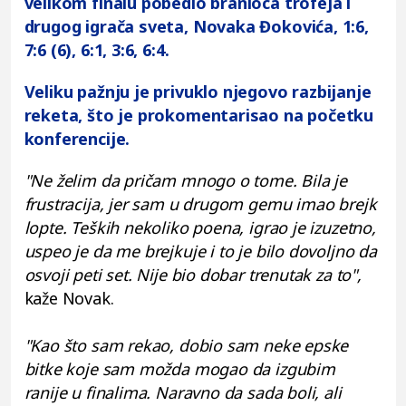
velikom finalu pobedio branioca trofeja i
drugog igrača sveta, Novaka Đokovića, 1:6,
7:6 (6), 6:1, 3:6, 6:4.
Veliku pažnju je privuklo njegovo razbijanje
reketa, što je prokomentarisao na početku
konferencije.
"Ne želim da pričam mnogo o tome. Bila je
frustracija, jer sam u drugom gemu imao brejk
lopte. Teških nekoliko poena, igrao je izuzetno,
uspeo je da me brejkuje i to je bilo dovoljno da
osvoji peti set. Nije bio dobar trenutak za to",
kaže Novak.
"Kao što sam rekao, dobio sam neke epske
bitke koje sam možda mogao da izgubim
ranije u finalima. Naravno da sada boli, ali