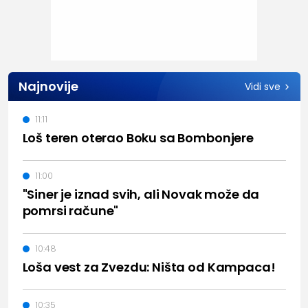
Najnovije
Vidi sve
11:11
Loš teren oterao Boku sa Bombonjere
11:00
"Siner je iznad svih, ali Novak može da
pomrsi račune"
10:48
Loša vest za Zvezdu: Ništa od Kampaca!
10:35