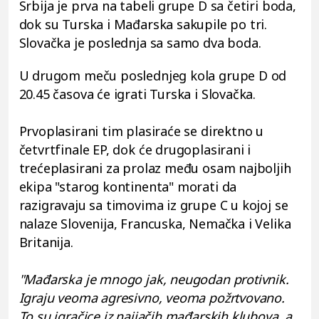
Srbija je prva na tabeli grupe D sa četiri boda,
dok su Turska i Mađarska sakupile po tri.
Slovačka je poslednja sa samo dva boda.
U drugom meču poslednjeg kola grupe D od
20.45 časova će igrati Turska i Slovačka.
Prvoplasirani tim plasiraće se direktno u
četvrtfinale EP, dok će drugoplasirani i
trećeplasirani za prolaz među osam najboljih
ekipa "starog kontinenta" morati da
razigravaju sa timovima iz grupe C u kojoj se
nalaze Slovenija, Francuska, Nemačka i Velika
Britanija.
"Mađarska je mnogo jak, neugodan protivnik.
Igraju veoma agresivno, veoma požrtvovano.
To su igračice iz najjačih mađarskih klubova, a