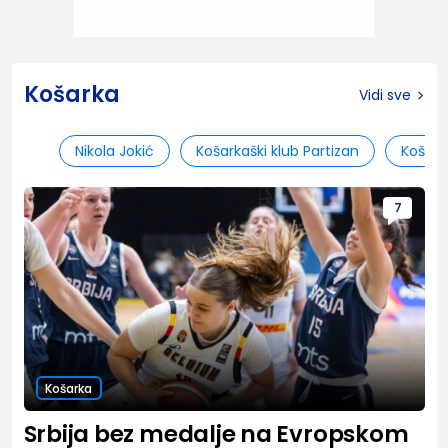
Košarka
Vidi sve
Nikola Jokić
Košarkaški klub Partizan
Košark
7
Košarka
Srbija bez medalje na Evropskom