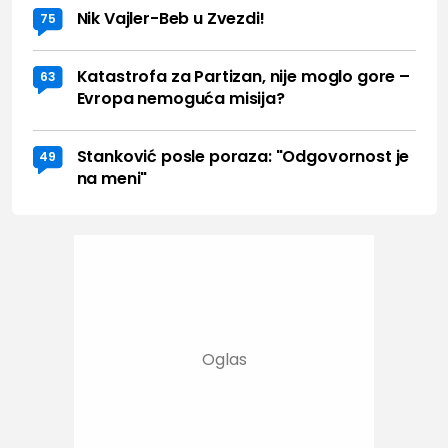
Nik Vajler-Beb u Zvezdi!
75
Katastrofa za Partizan, nije moglo gore –
63
Evropa nemoguća misija?
Stanković posle poraza: "Odgovornost je
49
na meni"