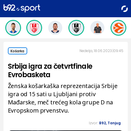
Nedelja, 18.06.2023.
09:45
Košarka
Srbija igra za četvrtfinale
Evrobasketa
Ženska košarkaška reprezentacija Srbije
igra od 15 sati u Ljubljani protiv
Mađarske, meč trećeg kola grupe D na
Evropskom prvenstvu.
Izvor:
B92, Tanjug