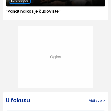
Euroleague
"Panatinaikos je čudovište"
U fokusu
Vidi sve