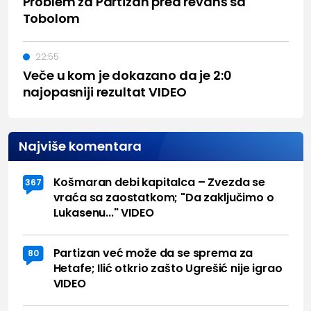
Problem za Partizan pred revanš sa
Tobolom
22:55
Veče u kom je dokazano da je 2:0
najopasniji rezultat VIDEO
Najviše komentara
Košmaran debi kapitalca – Zvezda se
367
vraća sa zaostatkom; "Da zaključimo o
Lukasenu..." VIDEO
Partizan već može da se sprema za
80
Hetafe; Ilić otkrio zašto Ugrešić nije igrao
VIDEO