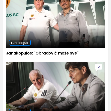
Euroleague
Janakopulos: "Obradović može sve"
0