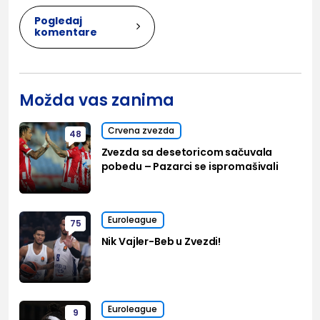
Pogledaj
komentare
Možda vas zanima
Crvena zvezda
48
Zvezda sa desetoricom sačuvala
pobedu – Pazarci se ispromašivali
Euroleague
75
Nik Vajler-Beb u Zvezdi!
Euroleague
9