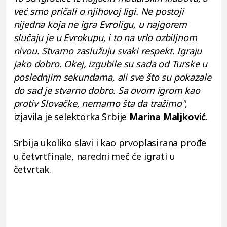
već smo pričali o njihovoj ligi. Ne postoji
nijedna koja ne igra Evroligu, u najgorem
slučaju je u Evrokupu, i to na vrlo ozbiljnom
nivou. Stvarno zaslužuju svaki respekt. Igraju
jako dobro. Okej, izgubile su sada od Turske u
poslednjim sekundama, ali sve što su pokazale
do sad je stvarno dobro. Sa ovom igrom kao
protiv Slovačke, nemamo šta da tražimo"
,
izjavila je selektorka Srbije
Marina Maljković
.
Srbija ukoliko slavi i kao prvoplasirana prođe
u četvrtfinale, naredni meč će igrati u
četvrtak.