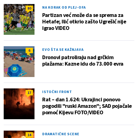
NA KORAK OD PLEJ-OFA
80
Partizan već može da se sprema za
Hetafe; Ilić otkrio zašto Ugrešić nije
igrao VIDEO
EVO ŠTA SE KAŽNJAVA
6
Dronovi patroliraju nad grčkim
plažama: Kazne idu do 73.000 evra
ISTOČNI FRONT
17
Rat – dan 1.624: Ukrajinci ponovo
pogodili "ruski Amazon"; SAD pojačale
pomoć Kijevu FOTO/VIDEO
DRAMATIČNE SCENE
14