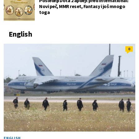
Poslednji Dota 2 apdejt pred International:
Novi peč, MMR reset, Fantasy i još mnogo
toga
English
0
ENGLISH