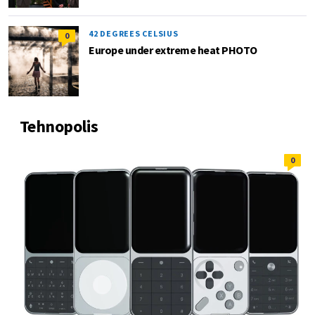
42 DEGREES CELSIUS
0
Europe under extreme heat PHOTO
Tehnopolis
0