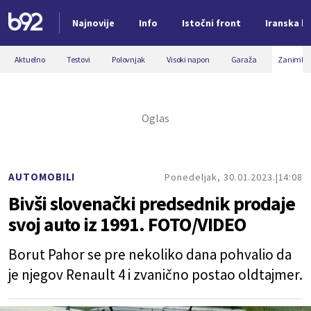
Najnovije
Info
Istočni front
Iranska kr
Nova vest
Aktuelno
Testovi
Polovnjak
Visoki napon
Garaža
Zanimljiv
AUTOMOBILI
Ponedeljak, 30.01.2023.
14:08
Bivši slovenački predsednik prodaje
svoj auto iz 1991. FOTO/VIDEO
Borut Pahor se pre nekoliko dana pohvalio da
je njegov Renault 4 i zvanično postao oldtajmer.