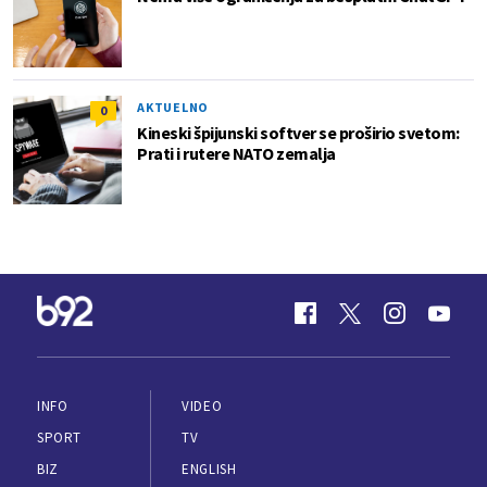
AKTUELNO
0
Kineski špijunski softver se proširio svetom:
Prati i rutere NATO zemalja
INFO
VIDEO
SPORT
TV
BIZ
ENGLISH