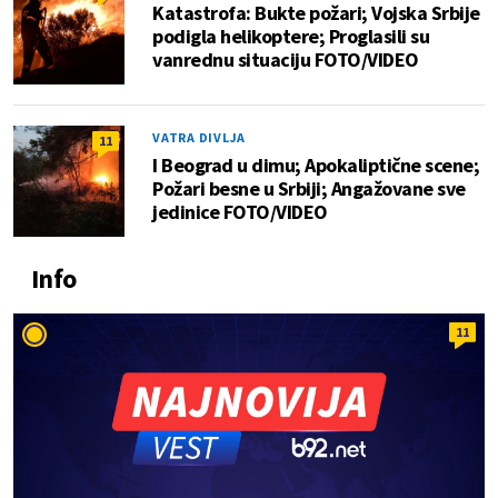
Katastrofa: Bukte požari; Vojska Srbije
podigla helikoptere; Proglasili su
vanrednu situaciju FOTO/VIDEO
VATRA DIVLJA
11
I Beograd u dimu; Apokaliptične scene;
Požari besne u Srbiji; Angažovane sve
jedinice FOTO/VIDEO
Info
11