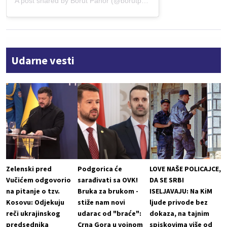
A post shared by Borut Pahor (@borutpahor)
Udarne vesti
Zelenski pred
Podgorica će
LOVE NAŠE POLICAJCE,
Vučićem odgovorio
sarađivati sa OVK!
DA SE SRBI
na pitanje o tzv.
Bruka za brukom -
ISELJAVAJU: Na KiM
Kosovu: Odjekuju
stiže nam novi
ljude privode bez
reči ukrajinskog
udarac od "braće":
dokaza, na tajnim
predsednika
Crna Gora u vojnom
spiskovima više od