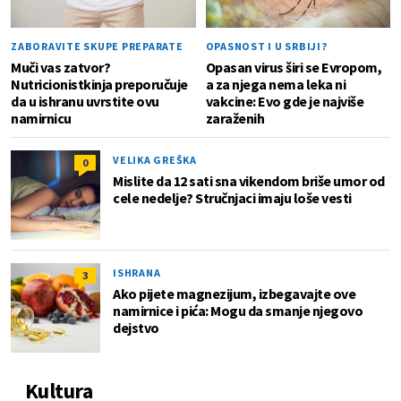
ZABORAVITE SKUPE PREPARATE
OPASNOST I U SRBIJI?
Muči vas zatvor?
Opasan virus širi se Evropom,
Nutricionistkinja preporučuje
a za njega nema leka ni
da u ishranu uvrstite ovu
vakcine: Evo gde je najviše
namirnicu
zaraženih
VELIKA GREŠKA
0
Mislite da 12 sati sna vikendom briše umor od
cele nedelje? Stručnjaci imaju loše vesti
ISHRANA
3
Ako pijete magnezijum, izbegavajte ove
namirnice i pića: Mogu da smanje njegovo
dejstvo
Kultura