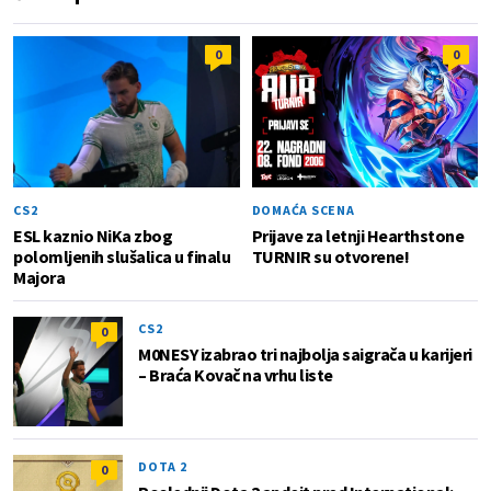
0
0
CS2
DOMAĆA SCENA
ESL kaznio NiKa zbog
Prijave za letnji Hearthstone
polomljenih slušalica u finalu
TURNIR su otvorene!
Majora
CS2
0
M0NESY izabrao tri najbolja saigrača u karijeri
– Braća Kovač na vrhu liste
DOTA 2
0