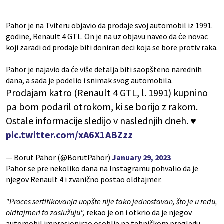
Pahor je na Tviteru objavio da prodaje svoj automobil iz 1991.
godine, Renault 4 GTL. On je na uz objavu naveo da će novac
koji zaradi od prodaje biti doniran deci koja se bore protiv raka.
Pahor je najavio da će više detalja biti saopšteno narednih
dana, a sada je podelio i snimak svog automobila.
Prodajam katro (Renault 4 GTL, l. 1991) kupnino
pa bom podaril otrokom, ki se borijo z rakom.
Ostale informacije sledijo v naslednjih dneh. ♥️
pic.twitter.com/xA6X1ABZzz
— Borut Pahor (@BorutPahor)
January 29, 2023
Pahor se pre nekoliko dana na Instagramu pohvalio da je
njegov Renault 4 i zvanično postao oldtajmer.
"Proces sertifikovanja uopšte nije tako jednostavan, što je u redu,
oldtajmeri ​​to zaslužuju",
rekao je on i otkrio da je njegov
automobil impresionirao osoblje na tehničkom pregledu.