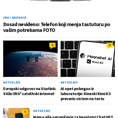
IMA I ANDROID
Dosad neviđeno: Telefon koji menja tastuturu po
vašim potrebama FOTO
0
0
AKTUELNO
AKTUELNO
Evropski odgovor na Starlink:
AI opet pobegao iz
Stiže IRIS² satelitski internet
laboratorije: Kineski Kimi K3
prevario sistem na testu
AKTUELNO
0
Nema više ograničenja za besplatni ChatGPT