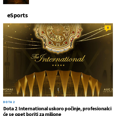
eSports
0
DOTA 2
Dota 2 International uskoro počinje, profesionalci
će se opet boriti za milione