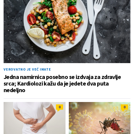
VEROVATNO JE VEĆ IMATE
Jedna namirnica posebno se izdvaja za zdravlje
srca; Kardiolozi kažu da je jedete dva puta
nedeljno
0
0