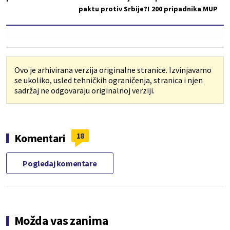
paktu protiv Srbije?!
200 pripadnika MUP
Ovo je arhivirana verzija originalne stranice. Izvinjavamo
se ukoliko, usled tehničkih ograničenja, stranica i njen
sadržaj ne odgovaraju originalnoj verziji.
18
Komentari
Pogledaj komentare
Možda vas zanima