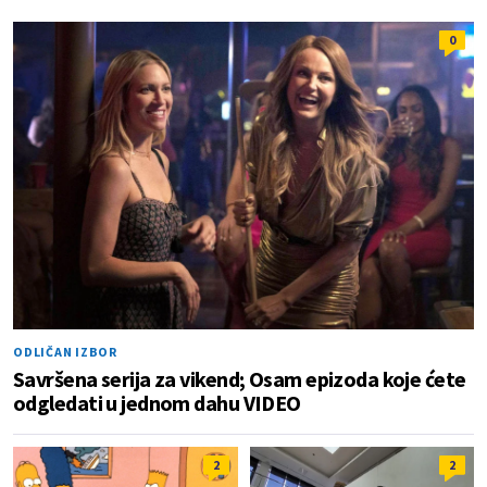
0
ODLIČAN IZBOR
Savršena serija za vikend; Osam epizoda koje ćete
odgledati u jednom dahu VIDEO
2
2