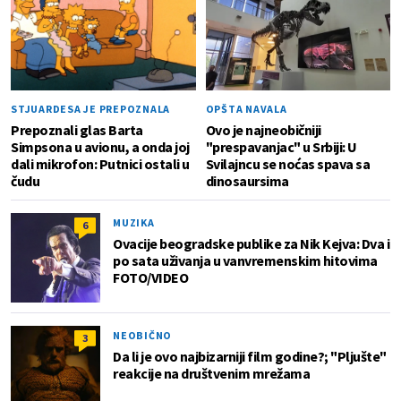
STJUARDESA JE PREPOZNALA
OPŠTA NAVALA
Prepoznali glas Barta
Ovo je najneobičniji
Simpsona u avionu, a onda joj
"prespavanjac" u Srbiji: U
dali mikrofon: Putnici ostali u
Svilajncu se noćas spava sa
čudu
dinosaursima
MUZIKA
6
Ovacije beogradske publike za Nik Kejva: Dva i
po sata uživanja u vanvremenskim hitovima
FOTO/VIDEO
NEOBIČNO
3
Da li je ovo najbizarniji film godine?; "Pljušte"
reakcije na društvenim mrežama