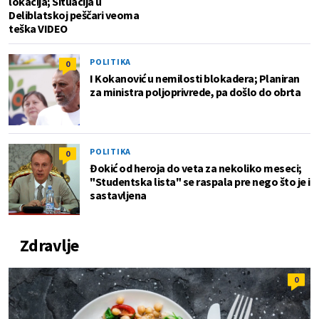
lokacija; Situacija u
Deliblatskoj peščari veoma
teška VIDEO
POLITIKA
0
I Kokanović u nemilosti blokadera; Planiran
za ministra poljoprivrede, pa došlo do obrta
POLITIKA
0
Đokić od heroja do veta za nekoliko meseci;
"Studentska lista" se raspala pre nego što je i
sastavljena
Zdravlje
0