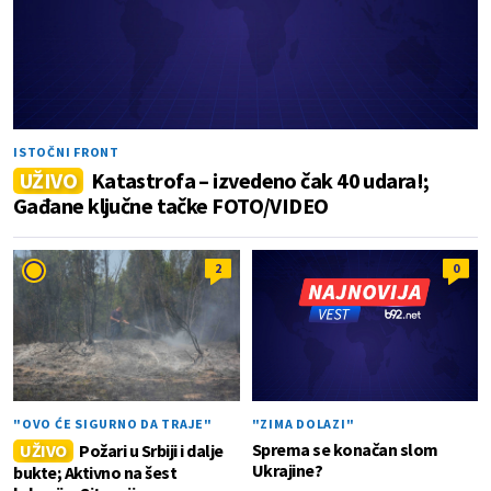
ISTOČNI FRONT
UŽIVO
Katastrofa – izvedeno čak 40 udara!;
Gađane ključne tačke FOTO/VIDEO
2
0
"OVO ĆE SIGURNO DA TRAJE"
"ZIMA DOLAZI"
Sprema se konačan slom
UŽIVO
Požari u Srbiji i dalje
Ukrajine?
bukte; Aktivno na šest