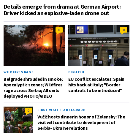
Details emerge from drama at German Airport:
Driver kicked an explosive-laden drone out
0
0
WILDFIRES RAGE
ENGLISH
Belgrade shrouded in smoke;
EU conflict escalates: Spain
Apocalyptic scenes; Wildfires
hits back at Italy; "Border
rage across Serbia; All units
controls to be introduced"
deployed PHOTO/VIDEO
FIRST VISIT TO BELGRADE
0
Vučić hosts dinner in honor of Zelensky: The
visit will contribute to development of
Serbia–Ukraine relations