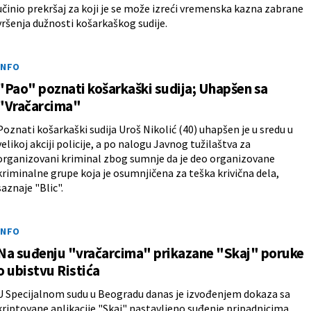
učinio prekršaj za koji je se može izreći vremenska kazna zabrane
vršenja dužnosti košarkaškog sudije.
INFO
"Pao" poznati košarkaški sudija; Uhapšen sa
"Vračarcima"
Poznati košarkaški sudija Uroš Nikolić (40) uhapšen je u sredu u
velikoj akciji policije, a po nalogu Javnog tužilaštva za
organizovani kriminal zbog sumnje da je deo organizovane
kriminalne grupe koja je osumnjičena za teška krivična dela,
saznaje "Blic".
INFO
Na suđenju "vračarcima" prikazane "Skaj" poruke
o ubistvu Ristića
U Specijalnom sudu u Beogradu danas je izvođenjem dokaza sa
kriptovane aplikacije "Skaj" nastavljeno suđenje pripadnicima