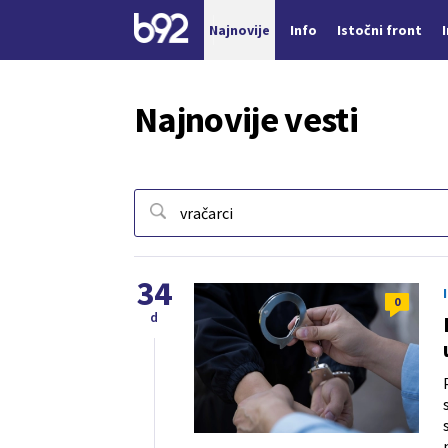
Najnovije
Info
Istočni front
Nova vest
Najnovije vesti
34
0
d