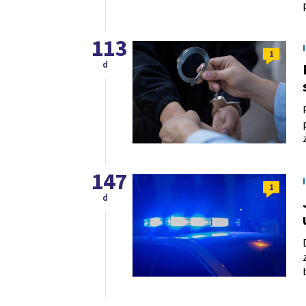
113
1
d
147
1
d