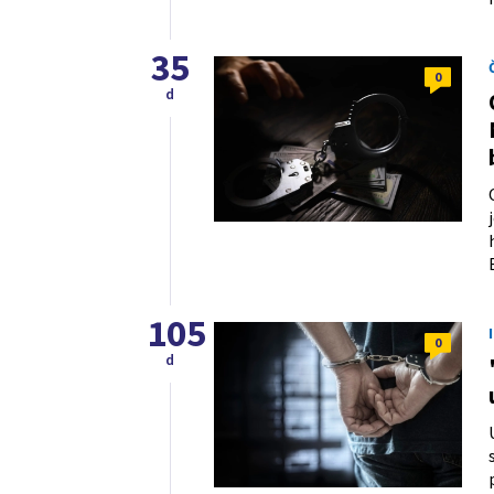
35
0
d
105
0
d