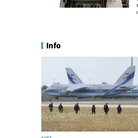
Info
SVET