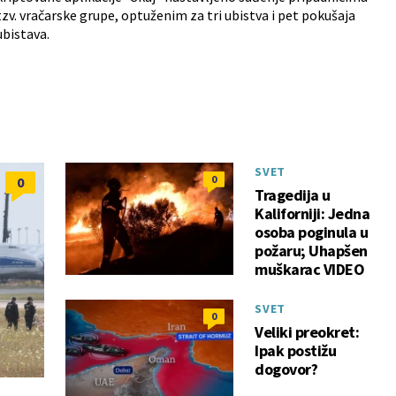
tzv. vračarske grupe, optuženim za tri ubistva i pet pokušaja
ubistava.
SVET
0
0
Tragedija u
Kaliforniji: Jedna
osoba poginula u
požaru; Uhapšen
muškarac VIDEO
SVET
0
Veliki preokret:
Ipak postižu
dogovor?