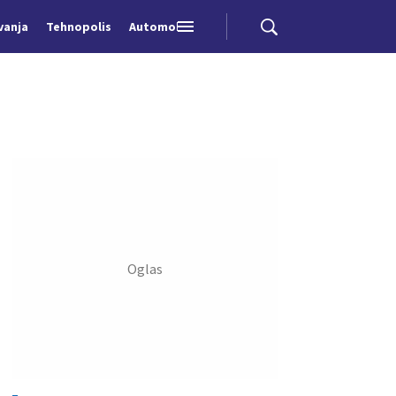
vanja
Tehnopolis
Automobili