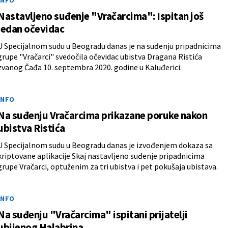
INFO
Nastavljeno suđenje "Vračarcima": Ispitan još
jedan očevidac
U Specijalnom sudu u Beogradu danas je na suđenju pripadnicima
grupe "Vračarci" svedočila očevidac ubistva Dragana Ristića
zvanog Čađa 10. septembra 2020. godine u Kaluđerici.
INFO
Na suđenju Vračarcima prikazane poruke nakon
ubistva Ristića
U Specijalnom sudu u Beogradu danas je izvođenjem dokaza sa
kriptovane aplikacije Skaj nastavljeno suđenje pripadnicima
grupe Vračarci, optuženim za tri ubistva i pet pokušaja ubistava.
INFO
Na suđenju "Vračarcima" ispitani prijatelji
ubijenog Halabrina