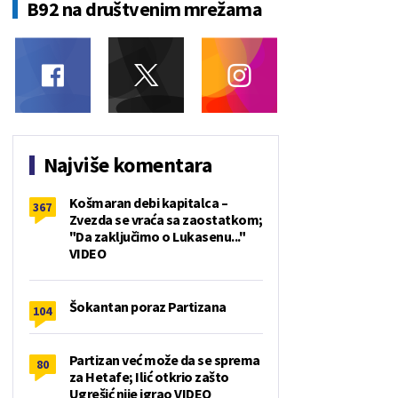
B92 na društvenim mrežama
Najviše komentara
Košmaran debi kapitalca –
367
Zvezda se vraća sa zaostatkom;
"Da zaključimo o Lukasenu..."
VIDEO
Šokantan poraz Partizana
104
Partizan već može da se sprema
80
za Hetafe; Ilić otkrio zašto
Ugrešić nije igrao VIDEO