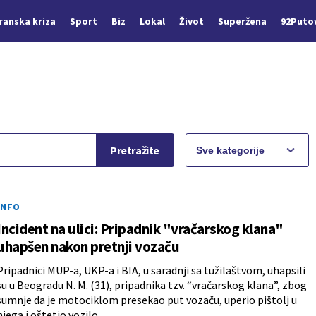
Iranska kriza
Sport
Biz
Lokal
Život
Superžena
92Puto
Pretražite
INFO
Incident na ulici: Pripadnik "vračarskog klana"
uhapšen nakon pretnji vozaču
Pripadnici MUP-a, UKP-a i BIA, u saradnji sa tužilaštvom, uhapsili
su u Beogradu N. M. (31), pripadnika tzv. “vračarskog klana”, zbog
sumnje da je motociklom presekao put vozaču, uperio pištolj u
njega i oštetio vozilo.