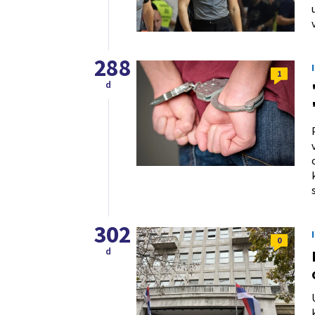
288
1
d
302
0
d