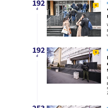
192
0
d
192
0
d