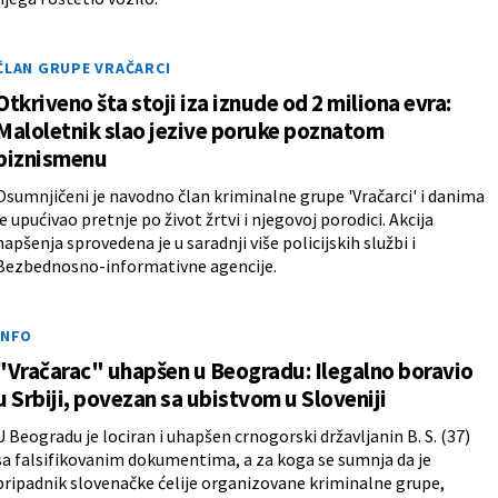
ČLAN GRUPE VRAČARCI
Otkriveno šta stoji iza iznude od 2 miliona evra:
Maloletnik slao jezive poruke poznatom
biznismenu
Osumnjičeni je navodno član kriminalne grupe 'Vračarci' i danima
je upućivao pretnje po život žrtvi i njegovoj porodici. Akcija
hapšenja sprovedena je u saradnji više policijskih službi i
Bezbednosno-informativne agencije.
INFO
"Vračarac" uhapšen u Beogradu: Ilegalno boravio
u Srbiji, povezan sa ubistvom u Sloveniji
U Beogradu je lociran i uhapšen crnogorski državljanin B. S. (37)
sa falsifikovanim dokumentima, a za koga se sumnja da je
pripadnik slovenačke ćelije organizovane kriminalne grupe,