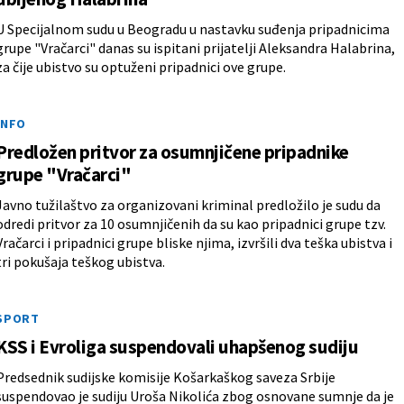
U Specijalnom sudu u Beogradu u nastavku suđenja pripadnicima
grupe "Vračarci" danas su ispitani prijatelji Aleksandra Halabrina,
za čije ubistvo su optuženi pripadnici ove grupe.
INFO
Predložen pritvor za osumnjičene pripadnike
grupe "Vračarci"
Javno tužilaštvo za organizovani kriminal predložilo je sudu da
odredi pritvor za 10 osumnjičenih da su kao pripadnici grupe tzv.
Vračarci i pripadnici grupe bliske njima, izvršili dva teška ubistva i
tri pokušaja teškog ubistva.
SPORT
KSS i Evroliga suspendovali uhapšenog sudiju
Predsednik sudijske komisije Košarkaškog saveza Srbije
suspendovao je sudiju Uroša Nikolića zbog osnovane sumnje da je