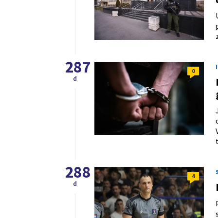
287
0
d
288
4
d