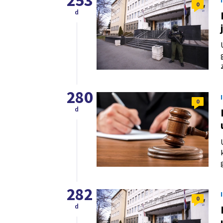
253
0
d
280
0
d
282
0
d