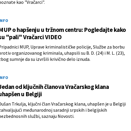
poznate kao "Vračarci".
INFO
MUP o hapšenju u tržnom centru: Pogledajte kako
su "pali" Vračarci VIDEO
Pripadnici MUP, Uprave kriminalističke policiјe, Službe za borbu
protiv organizovanog kriminala, uhapsili su B. D. (24) i M. L. (23),
zbog sumnje da su izvršili krivično delo iznuda.
INFO
Jedan od ključnih članova Vračarskog klana
uhapšen u Belgiji
Dušan Trkulja, ključni član Vračarskog klana, uhapšen je u Belgiji
zahvaljujući međunarodnoj saradnji srpskih i belgijskih
bezbednosnih službi, saznaju Novosti.