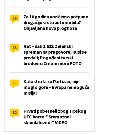
Za 10 godina vozićemo potpuno
66
drugačiju vrstu automobila?
Objavljena nova prognoza
Rat – dan 1.622: Zelenski
65
spreman na pregovore; Rusi se
predali; Pogođeni turski
brodovi u Crnom moru FOTO
Katastrofa za Partizan, nije
63
moglo gore – Evropa nemoguća
misija?
Hrvati pobesneli zbog srpskog
62
UFC borca: "Sramotno i
skandalozno!" VIDEO