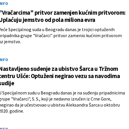
INFO
"Vračarcima" pritvor zamenjen kućnim pritvorom:
Uplaćuju jemstvo od pola miliona evra
Veće Specijalnog suda u Beogradu danas je trojici optuženih
pripadnika grupe "Vračarci" pritvor zamenio kućnim pritvorom
uz jemstvo.
INFO
Nastavljeno suđenje za ubistvo Šarca u Tržnom
centru Ušće: Optuženi negirao vezu sa navodima
sudije
U Specijalnom sudu u Beogradu danas je na suđenju pripadnicima
grupe "Vračarci", S. S., koji je nedavno izručen iz Crne Gore,
negirao da je učestvovao u ubistvu Aleksandra Šarca u oktobru
2020. godine.