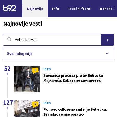
Najnovije
Info
Istočni front
Iranska kr
Nova vest
Najnovije vesti
52
INFO
0
d
Završnica procesa protiv Belivuka i
Miljkovića: Zakazane završne reči
127
INFO
0
d
Ponovo odloženo suđenje Belivuku:
Branilac se nije pojavio