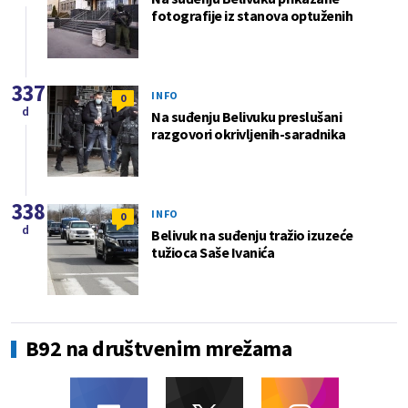
fotografije iz stanova optuženih
337
INFO
0
d
Na suđenju Belivuku preslušani
razgovori okrivljenih-saradnika
338
INFO
0
d
Belivuk na suđenju tražio izuzeće
tužioca Saše Ivanića
B92 na društvenim mrežama