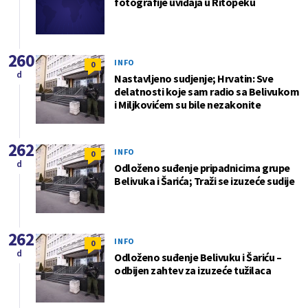
fotografije uviđaja u Ritopeku
260
INFO
0
d
Nastavljeno sudjenje; Hrvatin: Sve
delatnosti koje sam radio sa Belivukom
i Miljkovićem su bile nezakonite
262
INFO
0
d
Odloženo suđenje pripadnicima grupe
Belivuka i Šarića; Traži se izuzeće sudije
262
INFO
0
d
Odloženo suđenje Belivuku i Šariću –
odbijen zahtev za izuzeće tužilaca