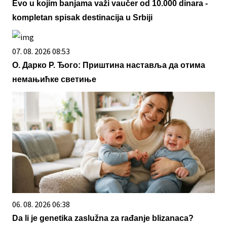
Evo u kojim banjama važi vaučer od 10.000 dinara -
kompletan spisak destinacija u Srbiji
07. 08. 2026 08:53
О. Дарко Р. Ђого: Приштина наставља да отима
немањићке светиње
06. 08. 2026 06:38
Da li je genetika zaslužna za rađanje blizanaca?