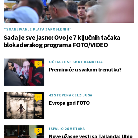
"SMANJIVANJE PLATA ZAPOSLENIH"
Sada je sve jasno: Ovo je 7 ključnih tačaka
blokaderskog programa FOTO/VIDEO
OČEKUJE SE SMRT HAMNEIJA
0
Preminuće u svakom trenutku?
42 STEPENA CELZIJUSA
0
Evropa gori FOTO
ISPALIO 26 METAKA
0
Nove užasne vesti sa Tajlanda; Ubio