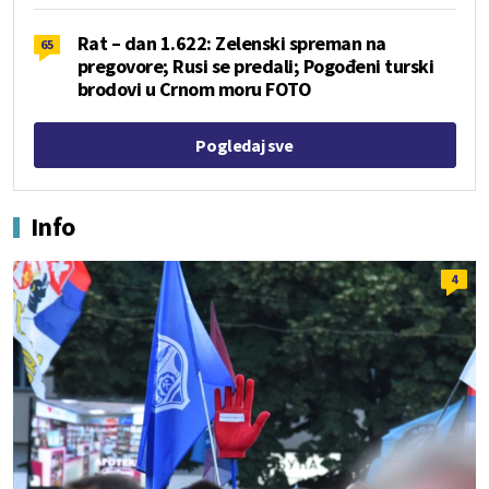
Rat – dan 1.622: Zelenski spreman na
65
pregovore; Rusi se predali; Pogođeni turski
brodovi u Crnom moru FOTO
Pogledaj sve
Info
4