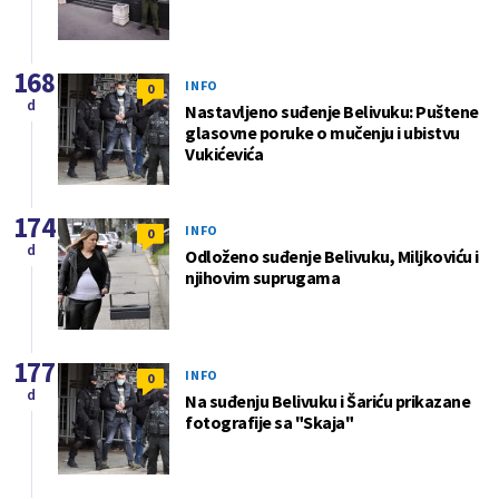
168
INFO
0
d
Nastavljeno suđenje Belivuku: Puštene
glasovne poruke o mučenju i ubistvu
Vukićevića
174
INFO
0
d
Odloženo suđenje Belivuku, Miljkoviću i
njihovim suprugama
177
INFO
0
d
Na suđenju Belivuku i Šariću prikazane
fotografije sa "Skaja"