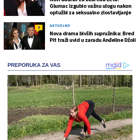
Glumac izgubio važnu ulogu nakon
optužbi za seksualno zlostavljanje
AKTUELNO
0
Nova drama bivših supružnika: Bred
Pit traži uvid u zaradu Anđeline Džoli
PREPORUKA ZA VAS