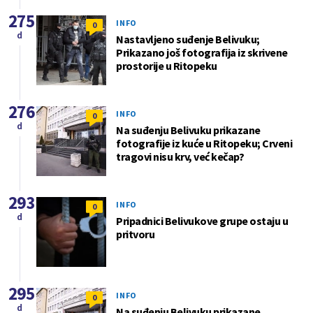
275
INFO
0
d
Nastavljeno suđenje Belivuku;
Prikazano još fotografija iz skrivene
prostorije u Ritopeku
276
INFO
0
d
Na suđenju Belivuku prikazane
fotografije iz kuće u Ritopeku; Crveni
tragovi nisu krv, već kečap?
293
INFO
0
d
Pripadnici Belivukove grupe ostaju u
pritvoru
295
INFO
0
d
Na suđenju Belivuku prikazane