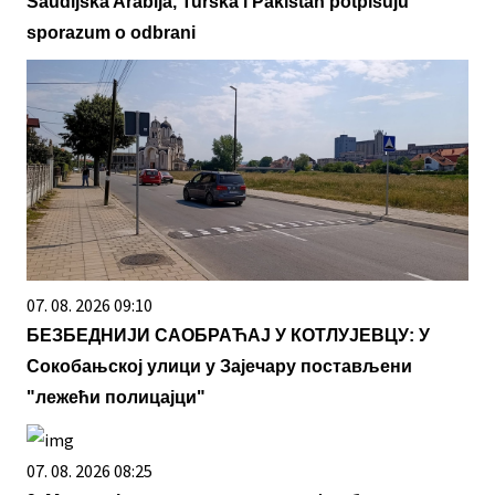
Saudijska Arabija, Turska i Pakistan potpisuju
sporazum o odbrani
07. 08. 2026 09:10
БЕЗБЕДНИЈИ САОБРАЋАЈ У КОТЛУЈЕВЦУ: У
Сокобањској улици у Зајечару постављени
"лежећи полицајци"
07. 08. 2026 08:25