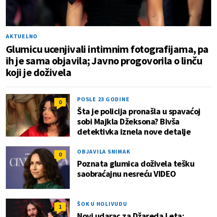
AKTUELNO
Glumicu ucenjivali intimnim fotografijama, pa
ih je sama objavila; Javno progovorila o linču
koji je doživela
POSLE 23 GODINE
0
Šta je policija pronašla u spavaćoj
sobi Majkla Džeksona? Bivša
detektivka iznela nove detalje
OBJAVILA SNIMAK
0
Poznata glumica doživela tešku
saobraćajnu nesreću VIDEO
ŠOK U HOLIVUDU
1
Novi udarac za Džareda Leta: