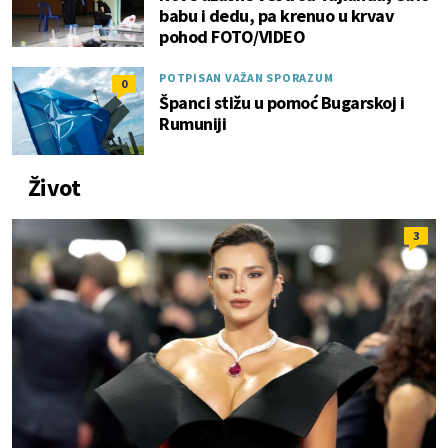
babu i dedu, pa krenuo u krvav
pohod FOTO/VIDEO
POTPISAN VAŽAN SPORAZUM
0
Španci stižu u pomoć Bugarskoj i
Rumuniji
Život
3