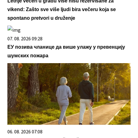
Letnje večeri u gradu više nisu rezervisane za
vikend: Zašto sve više ljudi bira večeru koja se
spontano pretvori u druženje
07. 08. 2026 09:28
ЕУ позива чланице да више улажу у превенцију
шумских пожара
06. 08. 2026 07:08