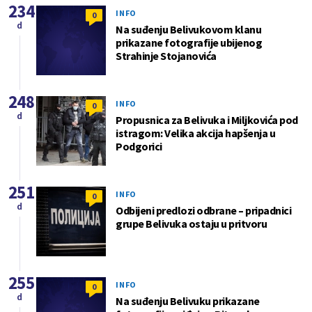
234
INFO
0
d
Na suđenju Belivukovom klanu
prikazane fotografije ubijenog
Strahinje Stojanovića
248
INFO
0
d
Propusnica za Belivuka i Miljkovića pod
istragom: Velika akcija hapšenja u
Podgorici
251
INFO
0
d
Odbijeni predlozi odbrane – pripadnici
grupe Belivuka ostaju u pritvoru
255
INFO
0
d
Na suđenju Belivuku prikazane