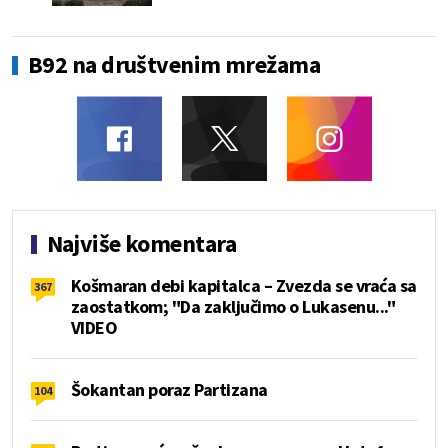
B92 na društvenim mrežama
Najviše komentara
Košmaran debi kapitalca – Zvezda se vraća sa
367
zaostatkom; "Da zaključimo o Lukasenu..."
VIDEO
Šokantan poraz Partizana
104