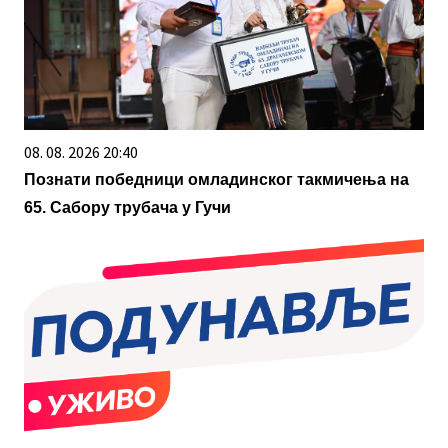
08. 08. 2026 20:40
Познати победници омладинског такмичења на
65. Сабору трубача у Гучи