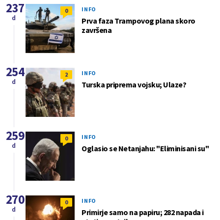
237
INFO
0
d
Prva faza Trampovog plana skoro
završena
254
INFO
2
d
Turska priprema vojsku; Ulaze?
259
INFO
0
d
Oglasio se Netanjahu: "Eliminisani su"
270
INFO
0
d
Primirje samo na papiru; 282 napada i