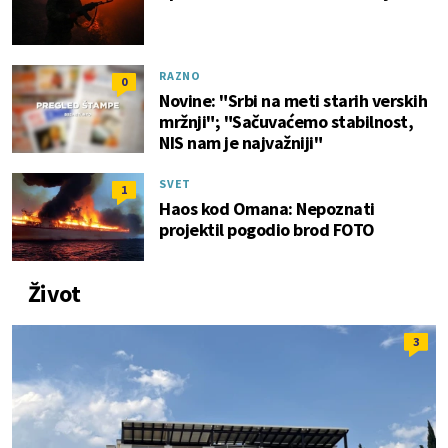
RAZNO
0
Novine: "Srbi na meti starih verskih
mržnji"; "Sačuvaćemo stabilnost,
NIS nam je najvažniji"
SVET
1
Haos kod Omana: Nepoznati
projektil pogodio brod FOTO
Život
3