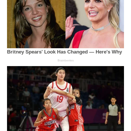
Britney Spears' Look Has Changed — Here's Why
Brainberries