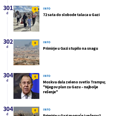
301
INFO
0
d
72 sata do slobode talaca u Gazi
302
INFO
0
d
Primirje u Gazi stupilo na snagu
304
INFO
0
d
Moskva dala zeleno svetlo Trampu;
"Njegov plan za Gazu – najbolje
rešenje"
304
INFO
0
d
Primirje u Gazi moguće i večeras?