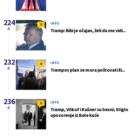
224
INFO
0
d
Tramp: Bibi je očajan, želi da me vidi...
232
INFO
0
d
Trampov plan se mora poštovati ili...
236
INFO
0
d
Tramp, Vitkof i Kušner su besni; Stiglo
upozorenje iz Bele kuće