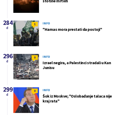
stotine mrtvih
284
INFO
1
d
"Hamas mora prestati da postoji"
296
INFO
0
d
Izrael negira, a Palestinci stradali u Kan
Junisu
299
INFO
0
d
Šok iz Moskve; "Oslobađanje talaca nije
kraj rata"