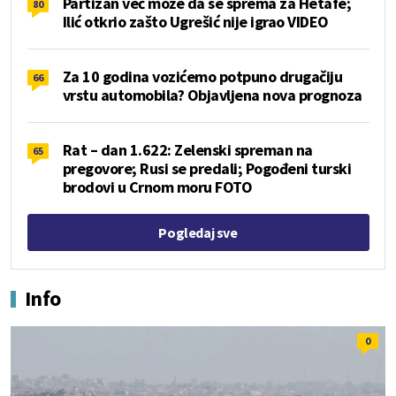
Partizan već može da se sprema za Hetafe;
80
Ilić otkrio zašto Ugrešić nije igrao VIDEO
Za 10 godina vozićemo potpuno drugačiju
66
vrstu automobila? Objavljena nova prognoza
Rat – dan 1.622: Zelenski spreman na
65
pregovore; Rusi se predali; Pogođeni turski
brodovi u Crnom moru FOTO
Pogledaj sve
Info
0