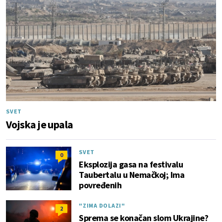
SVET
Vojska je upala
SVET
0
Eksplozija gasa na festivalu
Taubertalu u Nemačkoj; Ima
povređenih
"ZIMA DOLAZI"
2
Sprema se konačan slom Ukrajine?