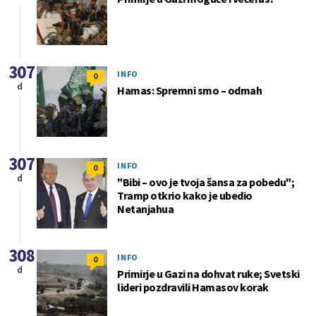
307
INFO
0
d
Hamas: Spremni smo – odmah
307
INFO
0
d
"Bibi – ovo je tvoja šansa za pobedu";
Tramp otkrio kako je ubedio
Netanjahua
308
INFO
0
d
Primirje u Gazi na dohvat ruke; Svetski
lideri pozdravili Hamasov korak