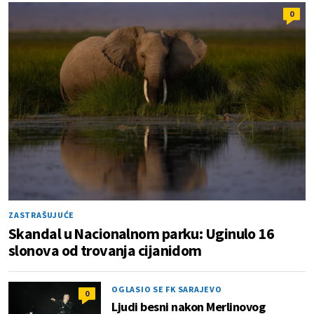
0
ZASTRAŠUJUĆE
Skandal u Nacionalnom parku: Uginulo 16
slonova od trovanja cijanidom
OGLASIO SE FK SARAJEVO
0
Ljudi besni nakon Merlinovog