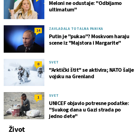
Meloni ne odustaje: "Odbijamo
ultimatum"
ZAVLADALA TOTALNA PANIKA
14
Putin je "pukao"? Moskvom haraju
scene iz "Majstora i Margarite"
SVET
0
"Arktički štit" se aktivira; NATO šalje
vojsku na Grenland
SVET
1
UNICEF objavio potresne podatke:
"Svakog dana u Gazi strada po
jedno dete"
Život