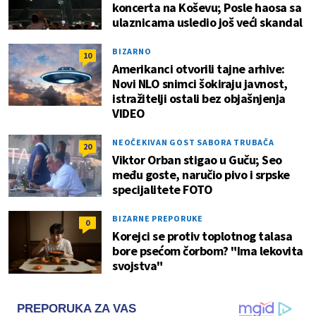
koncerta na Koševu; Posle haosa sa
ulaznicama usledio još veći skandal
BIZARNO
10
Amerikanci otvorili tajne arhive:
Novi NLO snimci šokiraju javnost,
istražitelji ostali bez objašnjenja
VIDEO
NEOČEKIVAN GOST SABORA TRUBAČA
20
Viktor Orban stigao u Guču; Seo
među goste, naručio pivo i srpske
specijalitete FOTO
BIZARNE PREPORUKE
0
Korejci se protiv toplotnog talasa
bore psećom čorbom? "Ima lekovita
svojstva"
PREPORUKA ZA VAS