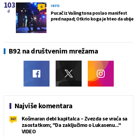
103
INFO
0
d
Pucač iz Vašingtona poslao manifest
pred napad; Otkrio koga je hteo da ubije
B92 na društvenim mrežama
Najviše komentara
Košmaran debi kapitalca – Zvezda se vraća sa
367
zaostatkom; "Da zaključimo o Lukasenu..."
VIDEO