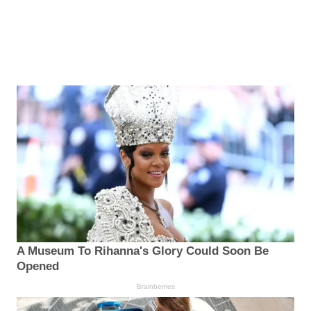
A Museum To Rihanna's Glory Could Soon Be
Opened
Brainberries