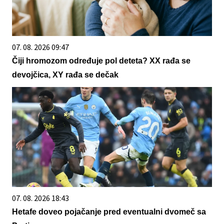
07. 08. 2026 09:47
Čiji hromozom određuje pol deteta? XX rađa se
devojčica, XY rađa se dečak
07. 08. 2026 18:43
Hetafe doveo pojačanje pred eventualni dvomeč sa