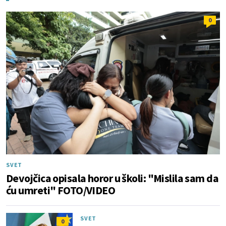
0
SVET
Devojčica opisala horor u školi: "Mislila sam da
ću umreti" FOTO/VIDEO
SVET
0