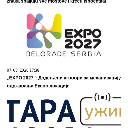
znaka spaljuju sve mostove i kreću ispočetka!
07. 08. 2026 17:38
,,ЕXPO 2027″: Додељени уговори за механизацију
одржавања Експо локације