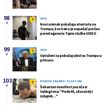
98
INFO
0
d
Novi snimak pokušaja atentata na
Trampa; Evo kako je napadač prošao
pored agenata Tajne službe VIDEO
99
INFO
0
d
Optuženi za pokušaj ubistva Trampa u
pritvoru
103
PORUKA TRAMPU I VLASTIMA
8
d
Šokantan manifest pucača iz
Vašingtona: "Pedofil, silovatelj i
izdajnik…"