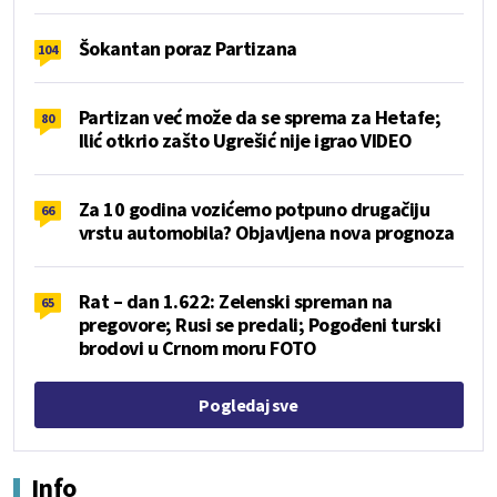
Šokantan poraz Partizana
104
Partizan već može da se sprema za Hetafe;
80
Ilić otkrio zašto Ugrešić nije igrao VIDEO
Za 10 godina vozićemo potpuno drugačiju
66
vrstu automobila? Objavljena nova prognoza
Rat – dan 1.622: Zelenski spreman na
65
pregovore; Rusi se predali; Pogođeni turski
brodovi u Crnom moru FOTO
Pogledaj sve
Info