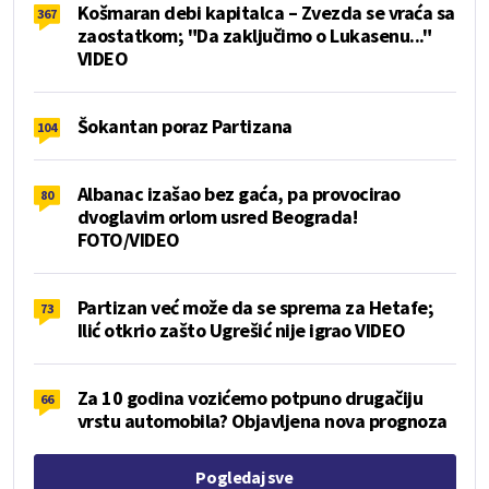
Košmaran debi kapitalca – Zvezda se vraća sa
367
zaostatkom; "Da zaključimo o Lukasenu..."
VIDEO
Šokantan poraz Partizana
104
Albanac izašao bez gaća, pa provocirao
80
dvoglavim orlom usred Beograda!
FOTO/VIDEO
Partizan već može da se sprema za Hetafe;
73
Ilić otkrio zašto Ugrešić nije igrao VIDEO
Za 10 godina vozićemo potpuno drugačiju
66
vrstu automobila? Objavljena nova prognoza
Pogledaj sve