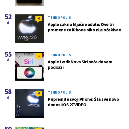
52
TEHNOPOLIS
0
d
Apple sakrio ključne adute: Ove tri
promene za iPhone niko nije očekivao
55
TEHNOPOLIS
1
d
Apple tvrdi: Nova Siri neće da vam
podilazi
58
TEHNOPOLIS
0
d
Pripremite svoj iPhone: Šta sve novo
donosi iOS 27 VIDEO