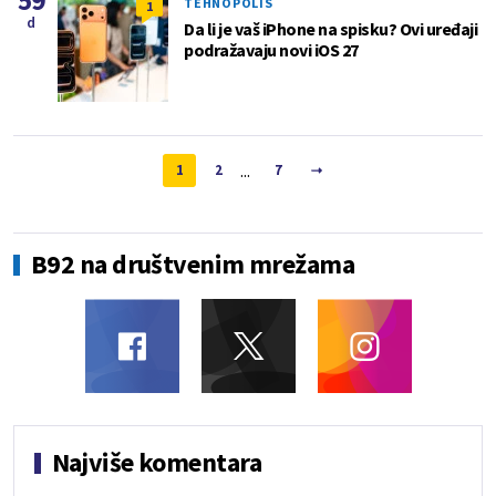
59
TEHNOPOLIS
1
d
Da li je vaš iPhone na spisku? Ovi uređaji
podražavaju novi iOS 27
...
1
2
7
B92 na društvenim mrežama
Najviše komentara