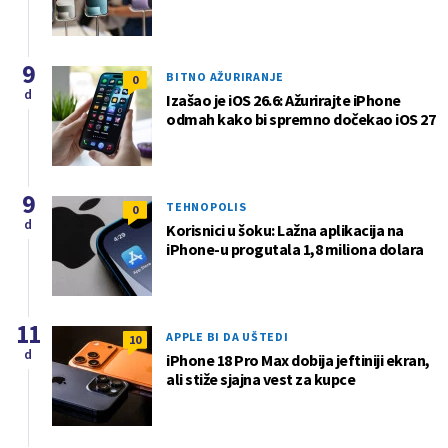
9
BITNO AŽURIRANJE
0
d
Izašao je iOS 26.6: Ažurirajte iPhone
odmah kako bi spremno dočekao iOS 27
9
TEHNOPOLIS
0
d
Korisnici u šoku: Lažna aplikacija na
iPhone-u progutala 1,8 miliona dolara
11
APPLE BI DA UŠTEDI
10
d
iPhone 18 Pro Max dobija jeftiniji ekran,
ali stiže sjajna vest za kupce