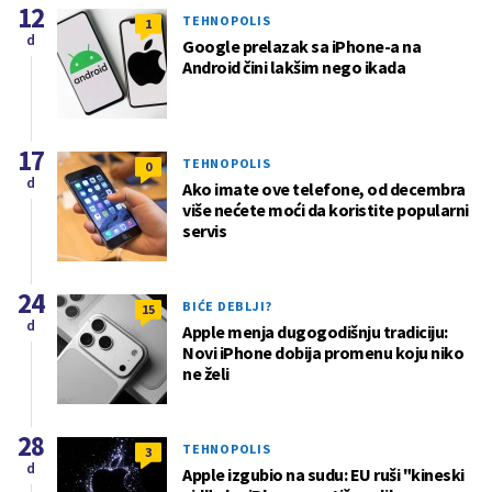
12
TEHNOPOLIS
1
d
Google prelazak sa iPhone-a na
Android čini lakšim nego ikada
17
TEHNOPOLIS
0
d
Ako imate ove telefone, od decembra
više nećete moći da koristite popularni
servis
24
BIĆE DEBLJI?
15
d
Apple menja dugogodišnju tradiciju:
Novi iPhone dobija promenu koju niko
ne želi
28
TEHNOPOLIS
3
d
Apple izgubio na sudu: EU ruši "kineski