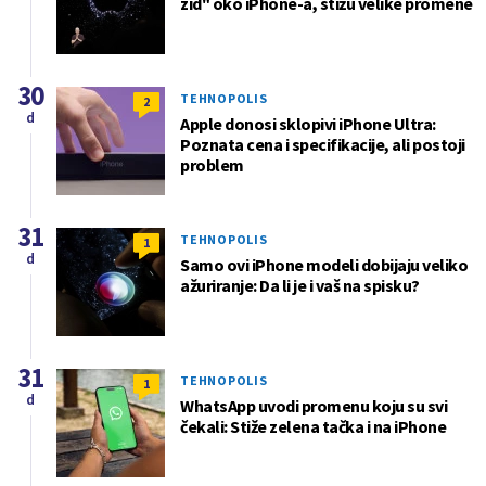
zid" oko iPhone-a, stižu velike promene
30
TEHNOPOLIS
2
d
Apple donosi sklopivi iPhone Ultra:
Poznata cena i specifikacije, ali postoji
problem
31
TEHNOPOLIS
1
d
Samo ovi iPhone modeli dobijaju veliko
ažuriranje: Da li je i vaš na spisku?
31
TEHNOPOLIS
1
d
WhatsApp uvodi promenu koju su svi
čekali: Stiže zelena tačka i na iPhone