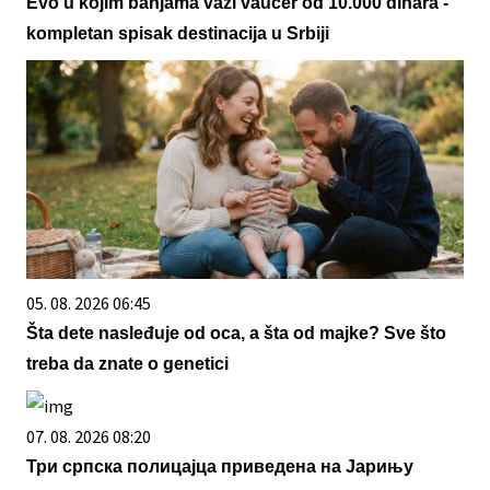
Evo u kojim banjama važi vaučer od 10.000 dinara -
kompletan spisak destinacija u Srbiji
05. 08. 2026 06:45
Šta dete nasleđuje od oca, a šta od majke? Sve što
treba da znate o genetici
07. 08. 2026 08:20
Три српска полицајца приведена на Јарињу