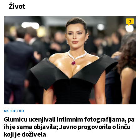
Život
2
AKTUELNO
Glumicu ucenjivali intimnim fotografijama, pa
ih je sama objavila; Javno progovorila o linču
koji je doživela