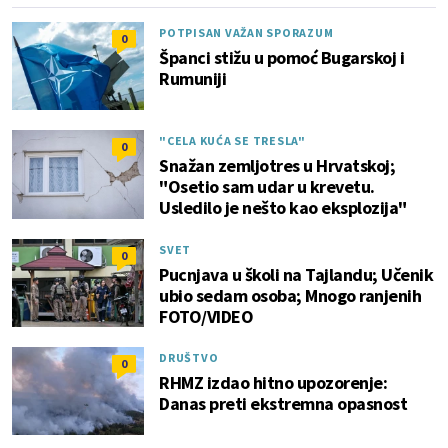
POTPISAN VAŽAN SPORAZUM
0
Španci stižu u pomoć Bugarskoj i
Rumuniji
"CELA KUĆA SE TRESLA"
0
Snažan zemljotres u Hrvatskoj;
"Osetio sam udar u krevetu.
Usledilo je nešto kao eksplozija"
SVET
0
Pucnjava u školi na Tajlandu; Učenik
ubio sedam osoba; Mnogo ranjenih
FOTO/VIDEO
DRUŠTVO
0
RHMZ izdao hitno upozorenje:
Danas preti ekstremna opasnost