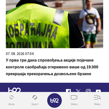
07. 08. 2026 07:04
У прва три дана спровођења акције појачане
контроле саобраћаја откривено више од 19.000
прекршаја прекорачења дозвољене брзине
✕
Novo
Sport
Video
Menu