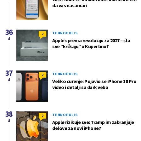
da vas nasamari
36
TEHNOPOLIS
2
d
Apple sprema revoluciju za 2027 – šta
sve "krčkaju" u Kupertinu?
37
TEHNOPOLIS
2
d
Veliko curenje: Pojavio se iPhone 18 Pro
video i detalji sa dark veba
38
TEHNOPOLIS
2
d
Apple rizikuje sve: Tramp im zabranjuje
delove za novi iPhone?