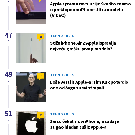
d
Apple sprema revoluciju: Sve što znamo
o preklopnom iPhone Ultra modelu
(VIDEO)
47
TEHNOPOLIS
0
d
Stiže iPhone Air 2: Apple ispravlja
najveću grešku prvog modela?
49
TEHNOPOLIS
13
d
Loše vesti iz Apple-a: Tim Kuk potvrdio
ono od čega su svi strepeli
51
TEHNOPOLIS
2
d
Svi su čekali novi iPhone, a sada je
stigao hladan tuš iz Apple-a