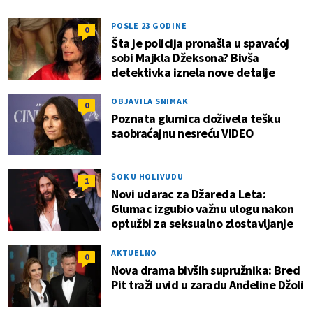
POSLE 23 GODINE
0
Šta je policija pronašla u spavaćoj
sobi Majkla Džeksona? Bivša
detektivka iznela nove detalje
OBJAVILA SNIMAK
0
Poznata glumica doživela tešku
saobraćajnu nesreću VIDEO
ŠOK U HOLIVUDU
1
Novi udarac za Džareda Leta:
Glumac izgubio važnu ulogu nakon
optužbi za seksualno zlostavljanje
AKTUELNO
0
Nova drama bivših supružnika: Bred
Pit traži uvid u zaradu Anđeline Džoli