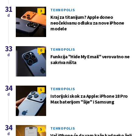
31
TEHNOPOLIS
3
d
Kraj za titanijum? Apple doneo
neočekivanu odluku za nove iPhone
modele
33
TEHNOPOLIS
0
d
Funkcija "Hide My Email" verovatno ne
sakriva ništa
34
TEHNOPOLIS
5
d
Istorijski skok za Apple: iPhone 18 Pro
Max baterijom "šije" i Samsung
34
TEHNOPOLIS
5
d
Vaš iPhone će da vam kaže kad neko želi