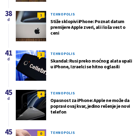
38
TEHNOPOLIS
1
d
Stiže sklopivi iPhone: Poznat datum
premijere Apple zveri, ali i loša vest o
ceni
41
TEHNOPOLIS
1
d
Skandal: Rusi preko moćnog alata upali
u iPhone, Izraelci se hitno oglasili
45
TEHNOPOLIS
4
d
Opasnost za iPhone: Apple ne može da
popravi ovaj kvar, jedino rešenje je novi
telefon
45
TEHNOPOLIS
0