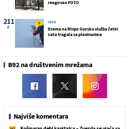
reagovao FOTO
211
INFO
0
d
Drama na Rtnju: Gorska služba četiri
sata tragala za planinarima
B92 na društvenim mrežama
Najviše komentara
Košmaran debi kapitalca – Zvezda se vraća sa
367