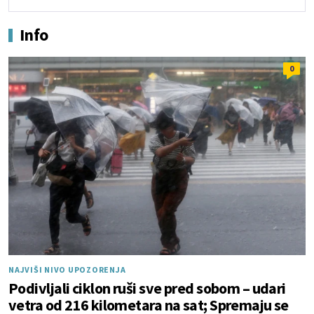
Info
0
NAJVIŠI NIVO UPOZORENJA
Podivljali ciklon ruši sve pred sobom – udari
vetra od 216 kilometara na sat; Spremaju se