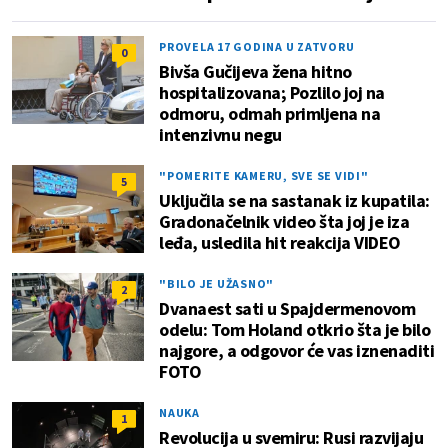
PROVELA 17 GODINA U ZATVORU
0
Bivša Gučijeva žena hitno
hospitalizovana; Pozlilo joj na
odmoru, odmah primljena na
intenzivnu negu
"POMERITE KAMERU, SVE SE VIDI"
5
Uključila se na sastanak iz kupatila:
Gradonačelnik video šta joj je iza
leđa, usledila hit reakcija VIDEO
"BILO JE UŽASNO"
2
Dvanaest sati u Spajdermenovom
odelu: Tom Holand otkrio šta je bilo
najgore, a odgovor će vas iznenaditi
FOTO
NAUKA
1
Revolucija u svemiru: Rusi razvijaju