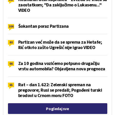
zaostatkom; "Da zaključimo o Lukasenu..."
VIDEO
Šokantan poraz Partizana
104
Partizan već može da se sprema za Hetafe;
80
Ilić otkrio zašto Ugrešić nije igrao VIDEO
Za 10 godina vozićemo potpuno drugačiju
66
vrstu automobila? Objavljena nova prognoza
Rat – dan 1.622: Zelenski spreman na
65
pregovore; Rusi se predali; Pogođeni turski
brodovi u Crnom moru FOTO
Pogledaj sve