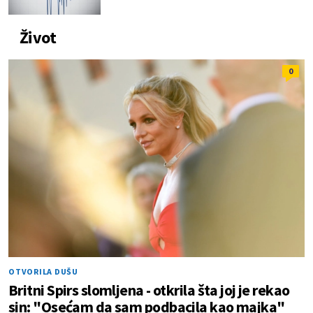
Život
0
OTVORILA DUŠU
Britni Spirs slomljena - otkrila šta joj je rekao
sin: "Osećam da sam podbacila kao majka"