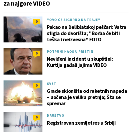
za najgore VIDEO
"OVO ĆE SIGURNO DA TRAJE"
0
Pakao na Deliblatskoj peščari: Vatra
stigla do dvorišta; "Borba će biti
teška i neizvesna" FOTO
POTPUNI HAOS U PRIŠTINI
0
Neviđeni incident u skupštini:
Kurtija gađali jajima VIDEO
SVET
0
Grade skloništa od raketnih napada
– uočena je velika pretnja; Šta se
sprema?
DRUŠTVO
0
Registrovan zemljotres u Srbiji