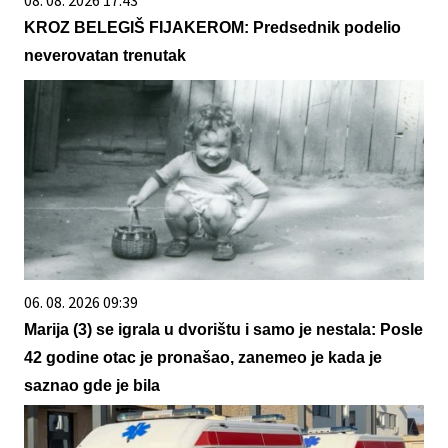
08. 08. 2026 17:43
KROZ BELEGIŠ FIJAKEROM: Predsednik podelio
neverovatan trenutak
06. 08. 2026 09:39
Marija (3) se igrala u dvorištu i samo je nestala: Posle
42 godine otac je pronašao, zanemeo je kada je
saznao gde je bila