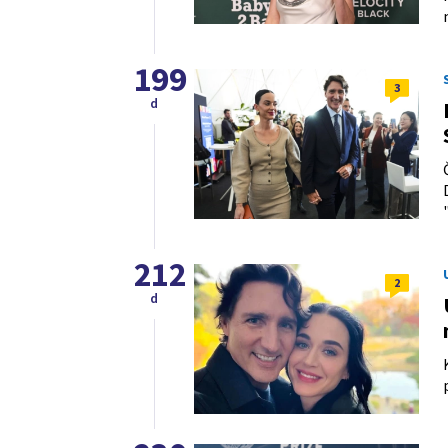
199
3
d
212
2
d