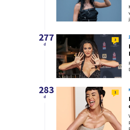
277
3
d
283
1
d