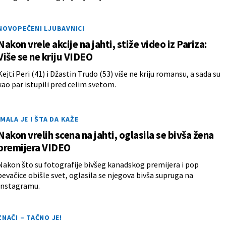
NOVOPEČENI LJUBAVNICI
Nakon vrele akcije na jahti, stiže video iz Pariza:
Više se ne kriju VIDEO
Kejti Peri (41) i Džastin Trudo (53) više ne kriju romansu, a sada su
kao par istupili pred celim svetom.
IMALA JE I ŠTA DA KAŽE
Nakon vrelih scena na jahti, oglasila se bivša žena
premijera VIDEO
Nakon što su fotografije bivšeg kanadskog premijera i pop
pevačice obišle svet, oglasila se njegova bivša supruga na
Instagramu.
ZNAČI – TAČNO JE!