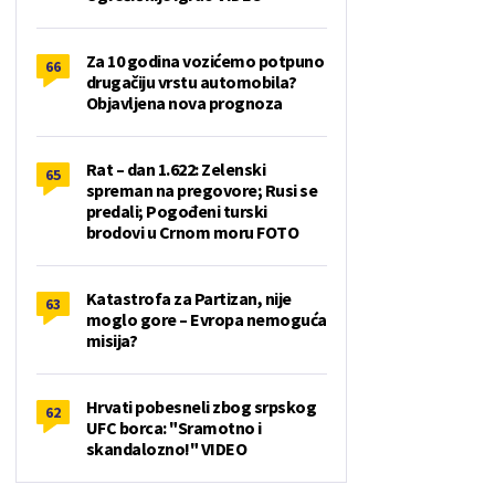
Za 10 godina vozićemo potpuno
66
drugačiju vrstu automobila?
Objavljena nova prognoza
Rat – dan 1.622: Zelenski
65
spreman na pregovore; Rusi se
predali; Pogođeni turski
brodovi u Crnom moru FOTO
Katastrofa za Partizan, nije
63
moglo gore – Evropa nemoguća
misija?
Hrvati pobesneli zbog srpskog
62
UFC borca: "Sramotno i
skandalozno!" VIDEO