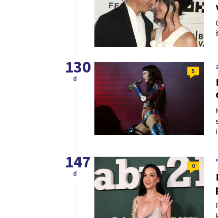
130
5
d
147
0
d