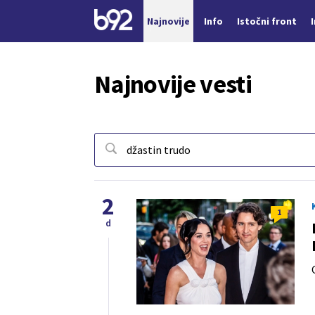
Najnovije
Info
Istočni front
Nova vest
Najnovije vesti
2
1
d