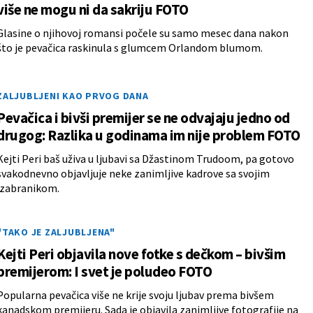
više ne mogu ni da sakriju FOTO
Glasine o njihovoj romansi počele su samo mesec dana nakon
što je pevačica raskinula s glumcem Orlandom blumom.
ZALJUBLJENI KAO PRVOG DANA
Pevačica i bivši premijer se ne odvajaju jedno od
drugog: Razlika u godinama im nije problem FOTO
Kejti Peri baš uživa u ljubavi sa Džastinom Trudoom, pa gotovo
svakodnevno objavljuje neke zanimljive kadrove sa svojim
izabranikom.
"TAKO JE ZALJUBLJENA"
Kejti Peri objavila nove fotke s dečkom – bivšim
premijerom: I svet je poludeo FOTO
Popularna pevačica više ne krije svoju ljubav prema bivšem
kanadskom premijeru. Sada je objavila zanimljive fotografije na