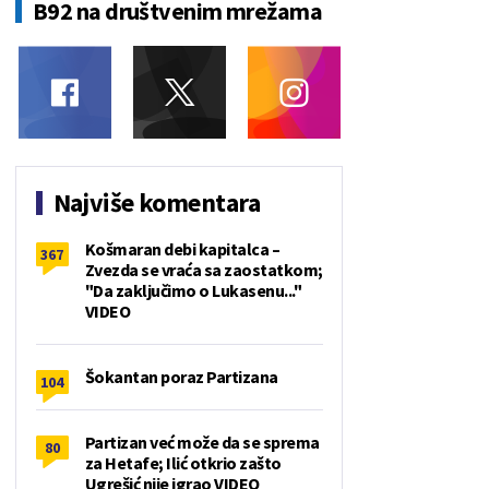
B92 na društvenim mrežama
Najviše komentara
Košmaran debi kapitalca –
367
Zvezda se vraća sa zaostatkom;
"Da zaključimo o Lukasenu..."
VIDEO
Šokantan poraz Partizana
104
Partizan već može da se sprema
80
za Hetafe; Ilić otkrio zašto
Ugrešić nije igrao VIDEO