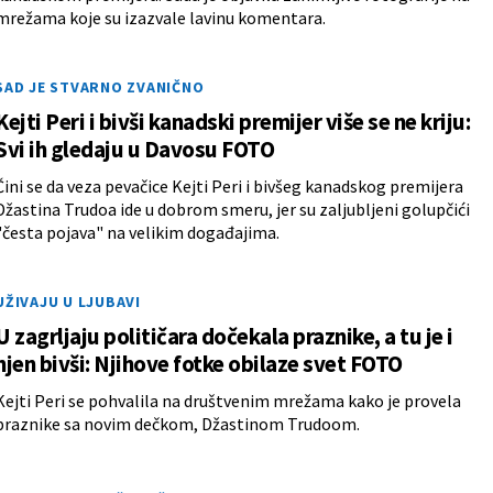
mrežama koje su izazvale lavinu komentara.
SAD JE STVARNO ZVANIČNO
Kejti Peri i bivši kanadski premijer više se ne kriju:
Svi ih gledaju u Davosu FOTO
Čini se da veza pevačice Kejti Peri i bivšeg kanadskog premijera
Džastina Trudoa ide u dobrom smeru, jer su zaljubljeni golupčići
"česta pojava" na velikim događajima.
UŽIVAJU U LJUBAVI
U zagrljaju političara dočekala praznike, a tu je i
njen bivši: Njihove fotke obilaze svet FOTO
Kejti Peri se pohvalila na društvenim mrežama kako je provela
praznike sa novim dečkom, Džastinom Trudoom.