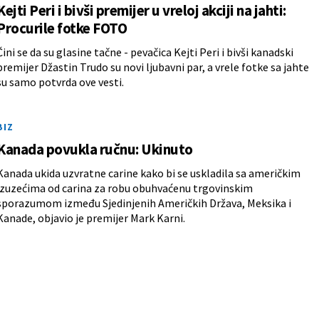
Kejti Peri i bivši premijer u vreloj akciji na jahti:
Procurile fotke FOTO
Čini se da su glasine tačne - pevačica Kejti Peri i bivši kanadski
premijer Džastin Trudo su novi ljubavni par, a vrele fotke sa jahte
su samo potvrda ove vesti.
BIZ
Kanada povukla ručnu: Ukinuto
Kanada ukida uzvratne carine kako bi se uskladila sa američkim
izuzećima od carina za robu obuhvaćenu trgovinskim
sporazumom između Sjedinjenih Američkih Država, Meksika i
Kanade, objavio je premijer Mark Karni.