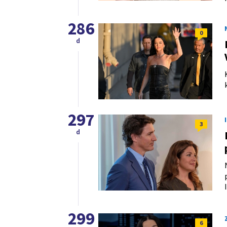
286
0
d
297
3
d
299
6