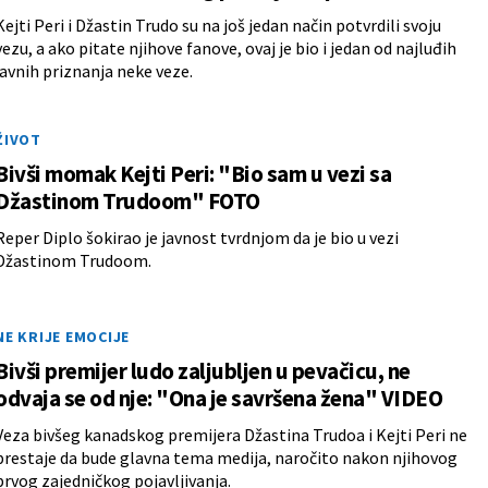
Kejti Peri i Džastin Trudo su na još jedan način potvrdili svoju
vezu, a ako pitate njihove fanove, ovaj je bio i jedan od najluđih
javnih priznanja neke veze.
ŽIVOT
Bivši momak Kejti Peri: "Bio sam u vezi sa
Džastinom Trudoom" FOTO
Reper Diplo šokirao je javnost tvrdnjom da je bio u vezi
Džastinom Trudoom.
NE KRIJE EMOCIJE
Bivši premijer ludo zaljubljen u pevačicu, ne
odvaja se od nje: "Ona je savršena žena" VIDEO
Veza bivšeg kanadskog premijera Džastina Trudoa i Kejti Peri ne
prestaje da bude glavna tema medija, naročito nakon njihovog
prvog zajedničkog pojavljivanja.