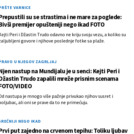
PRŠTE VARNICE
Prepustili su se strastima i ne mare za poglede:
Bivši premijer opušteniji nego ikad FOTO
Kejti Peri i Džastin Trudo odavno ne kriju svoju vezu, a koliko su
zaljubljeni govore i njihove poslednje fotke sa plaže.
PRAVO U NJEGOV ZAGRLJAJ
Njen nastup na Mundijalu je u senci: Kejti Peri i
Džastin Trudo zapalili mreže prisnim scenama
FOTO/VIDEO
Od nastupa je mnogo više pažnje privukao njihov susret i
poljubac, ali oni se prave da to ne primećuju.
SREĆNIJI NEGO IKAD
Prvi put zajedno na crvenom tepihu: Toliku ljubav