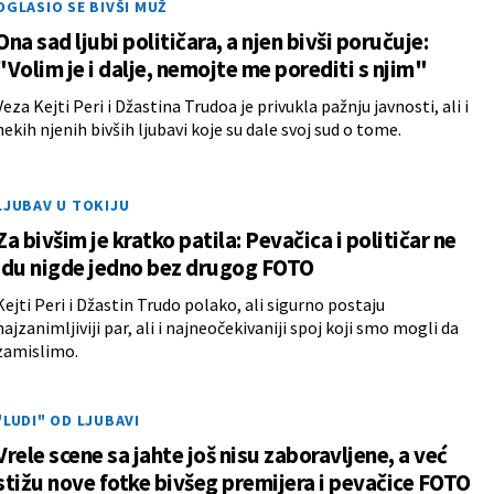
OGLASIO SE BIVŠI MUŽ
Ona sad ljubi političara, a njen bivši poručuje:
"Volim je i dalje, nemojte me porediti s njim"
Veza Kejti Peri i Džastina Trudoa je privukla pažnju javnosti, ali i
nekih njenih bivših ljubavi koje su dale svoj sud o tome.
LJUBAV U TOKIJU
Za bivšim je kratko patila: Pevačica i političar ne
idu nigde jedno bez drugog FOTO
Kejti Peri i Džastin Trudo polako, ali sigurno postaju
najzanimljiviji par, ali i najneočekivaniji spoj koji smo mogli da
zamislimo.
"LUDI" OD LJUBAVI
Vrele scene sa jahte još nisu zaboravljene, a već
stižu nove fotke bivšeg premijera i pevačice FOTO