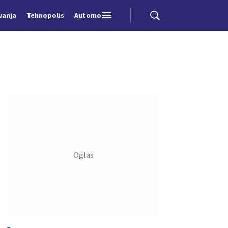
vanja
Tehnopolis
Automobili