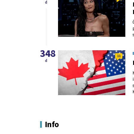
d
348
11
d
Info