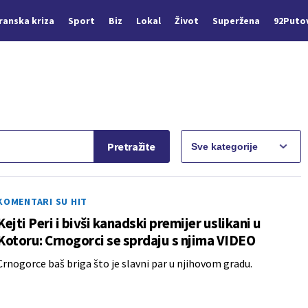
Iranska kriza
Sport
Biz
Lokal
Život
Superžena
92Puto
Pretražite
KOMENTARI SU HIT
Kejti Peri i bivši kanadski premijer uslikani u
Kotoru: Crnogorci se sprdaju s njima VIDEO
Crnogorce baš briga što je slavni par u njihovom gradu.