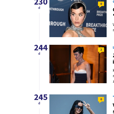
230
0
d
244
2
d
245
0
d