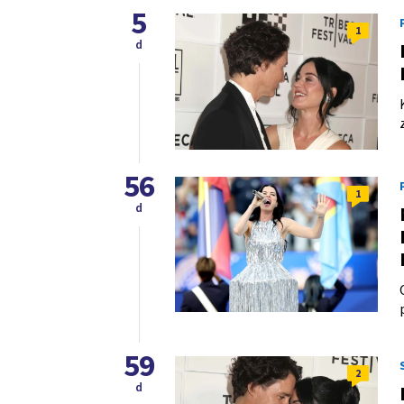
5
1
d
56
1
d
59
2
d