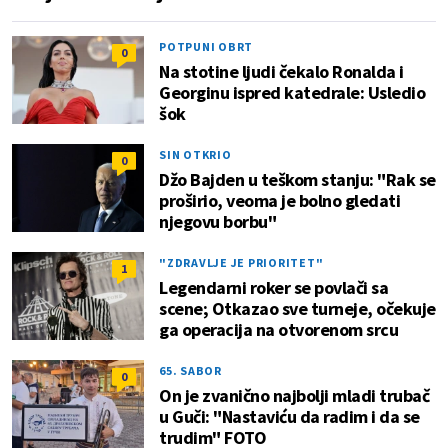
POTPUNI OBRT
0
Na stotine ljudi čekalo Ronalda i
Georginu ispred katedrale: Usledio
šok
SIN OTKRIO
0
Džo Bajden u teškom stanju: "Rak se
proširio, veoma je bolno gledati
njegovu borbu"
"ZDRAVLJE JE PRIORITET"
1
Legendarni roker se povlači sa
scene; Otkazao sve turneje, očekuje
ga operacija na otvorenom srcu
65. SABOR
0
On je zvanično najbolji mladi trubač
u Guči: "Nastaviću da radim i da se
trudim" FOTO