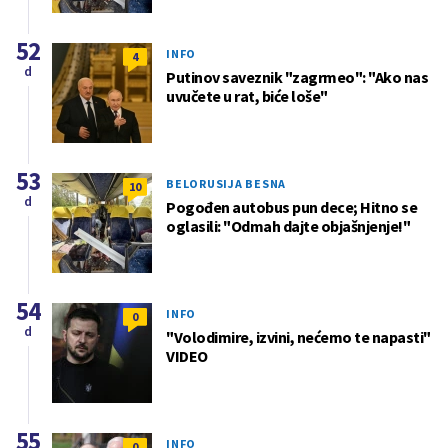
52
INFO
4
d
Putinov saveznik "zagrmeo": "Ako nas
uvučete u rat, biće loše"
53
BELORUSIJA BESNA
10
d
Pogođen autobus pun dece; Hitno se
oglasili: "Odmah dajte objašnjenje!"
54
INFO
0
d
"Volodimire, izvini, nećemo te napasti"
VIDEO
55
INFO
0