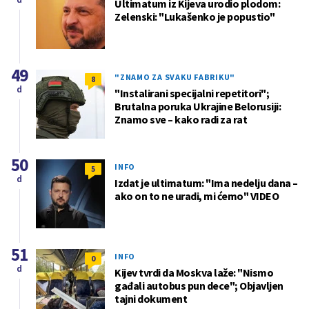
Ultimatum iz Kijeva urodio plodom:
Zelenski: "Lukašenko je popustio"
49
"ZNAMO ZA SVAKU FABRIKU"
8
d
"Instalirani specijalni repetitori";
Brutalna poruka Ukrajine Belorusiji:
Znamo sve – kako radi za rat
50
INFO
5
d
Izdat je ultimatum: "Ima nedelju dana –
ako on to ne uradi, mi ćemo" VIDEO
51
INFO
0
d
Kijev tvrdi da Moskva laže: "Nismo
gađali autobus pun dece"; Objavljen
tajni dokument