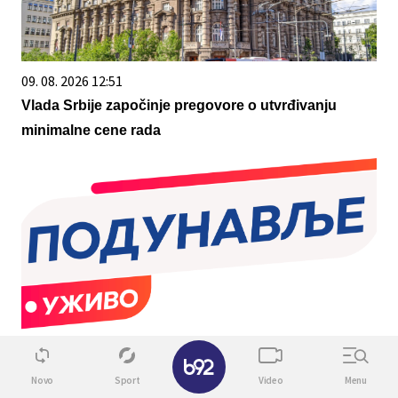
09. 08. 2026 12:51
Vlada Srbije započinje pregovore o utvrđivanju
minimalne cene rada
09. 08. 2026 09:43
✕
Данас претежно сунчано, на истоку и југоистоку
Novo
Sport
Video
Menu