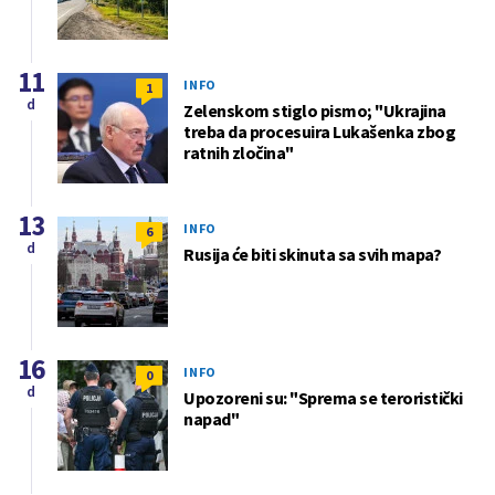
11
INFO
1
d
Zelenskom stiglo pismo; "Ukrajina
treba da procesuira Lukašenka zbog
ratnih zločina"
13
INFO
6
d
Rusija će biti skinuta sa svih mapa?
16
INFO
0
d
Upozoreni su: "Sprema se teroristički
napad"