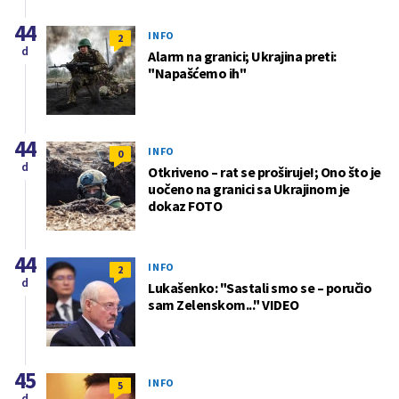
44
INFO
2
d
Alarm na granici; Ukrajina preti:
"Napašćemo ih"
44
INFO
0
d
Otkriveno – rat se proširuje!; Ono što je
uočeno na granici sa Ukrajinom je
dokaz FOTO
44
INFO
2
d
Lukašenko: "Sastali smo se – poručio
sam Zelenskom..." VIDEO
45
INFO
5
d