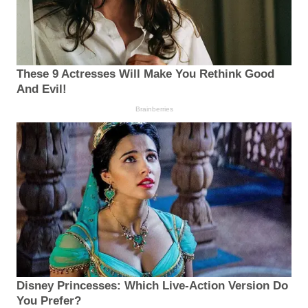
These 9 Actresses Will Make You Rethink Good
And Evil!
Brainberries
Disney Princesses: Which Live-Action Version Do
You Prefer?