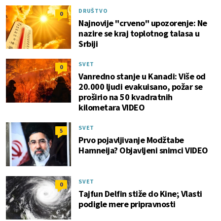
DRUŠTVO
0
Najnovije "crveno" upozorenje: Ne
nazire se kraj toplotnog talasa u
Srbiji
SVET
0
Vanredno stanje u Kanadi: Više od
20.000 ljudi evakuisano, požar se
proširio na 50 kvadratnih
kilometara VIDEO
SVET
5
Prvo pojavljivanje Modžtabe
Hamneija? Objavljeni snimci VIDEO
SVET
0
Tajfun Delfin stiže do Kine; Vlasti
podigle mere pripravnosti