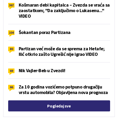
Košmaran debi kapitalca – Zvezda se vraća sa
367
zaostatkom; "Da zaključimo o Lukasenu..."
VIDEO
Šokantan poraz Partizana
104
Partizan već može da se sprema za Hetafe;
80
Ilić otkrio zašto Ugrešić nije igrao VIDEO
Nik Vajler-Beb u Zvezdi!
69
Za 10 godina vozićemo potpuno drugačiju
66
vrstu automobila? Objavljena nova prognoza
Pogledaj sve