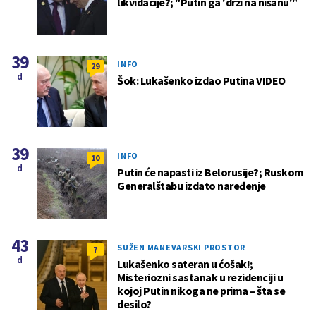
likvidacije?; "Putin ga 'drži na nišanu'"
39
INFO
29
d
Šok: Lukašenko izdao Putina VIDEO
39
INFO
10
d
Putin će napasti iz Belorusije?; Ruskom
Generalštabu izdato naređenje
43
SUŽEN MANEVARSKI PROSTOR
7
d
Lukašenko sateran u ćošak!;
Misteriozni sastanak u rezidenciji u
kojoj Putin nikoga ne prima – šta se
desilo?