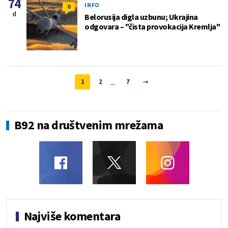
74
INFO
0
d
Belorusija digla uzbunu; Ukrajina
odgovara – "čista provokacija Kremlja"
...
1
2
7
B92 na društvenim mrežama
Najviše komentara