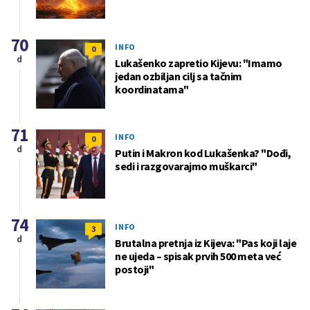
70
INFO
0
d
Lukašenko zapretio Kijevu: "Imamo
jedan ozbiljan cilj sa tačnim
koordinatama"
71
INFO
0
d
Putin i Makron kod Lukašenka? "Dođi,
sedi i razgovarajmo muškarci"
74
INFO
3
d
Brutalna pretnja iz Kijeva: "Pas koji laje
ne ujeda – spisak prvih 500 meta već
postoji"