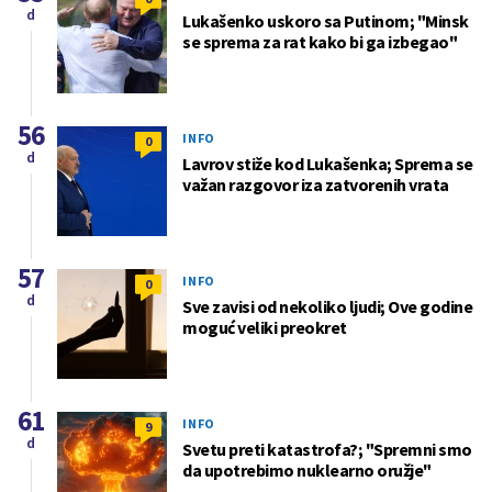
d
Lukašenko uskoro sa Putinom; "Minsk
se sprema za rat kako bi ga izbegao"
56
INFO
0
d
Lavrov stiže kod Lukašenka; Sprema se
važan razgovor iza zatvorenih vrata
57
INFO
0
d
Sve zavisi od nekoliko ljudi; Ove godine
moguć veliki preokret
61
INFO
9
d
Svetu preti katastrofa?; "Spremni smo
da upotrebimo nuklearno oružje"