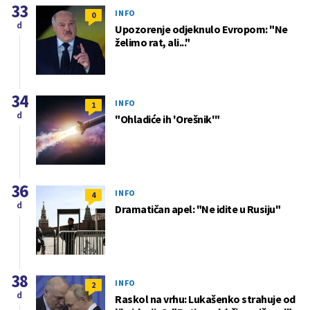
33
INFO
0
d
Upozorenje odjeknulo Evropom: "Ne
želimo rat, ali..."
34
INFO
1
d
"Ohladiće ih 'Orešnik'"
36
INFO
4
d
Dramatičan apel: "Ne idite u Rusiju"
38
INFO
2
d
Raskol na vrhu: Lukašenko strahuje od