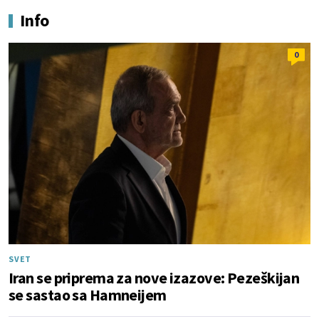
Info
0
SVET
Iran se priprema za nove izazove: Pezeškijan
se sastao sa Hamneijem