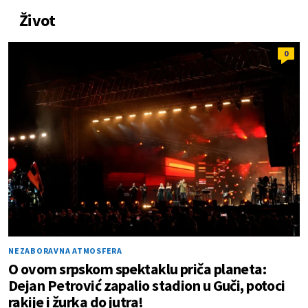
Život
0
NEZABORAVNA ATMOSFERA
O ovom srpskom spektaklu priča planeta:
Dejan Petrović zapalio stadion u Guči, potoci
rakije i žurka do jutra!