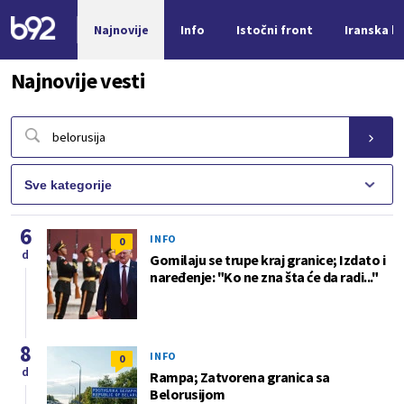
Najnovije
Info
Istočni front
Iranska kr
Nova vest
Najnovije vesti
6
INFO
0
d
Gomilaju se trupe kraj granice; Izdato i
naređenje: "Ko ne zna šta će da radi..."
8
INFO
0
d
Rampa; Zatvorena granica sa
Belorusijom