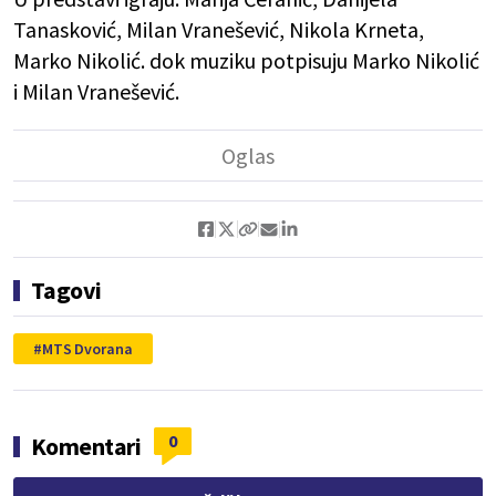
Tanasković, Milan Vranešević, Nikola Krneta,
Marko Nikolić. dok muziku potpisuju Marko Nikolić
i Milan Vranešević.
Tagovi
MTS Dvorana
0
Komentari