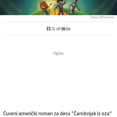
Promo/ MTS dvorana
Čuveni američki roman za decu "Čarobnjak iz oza"