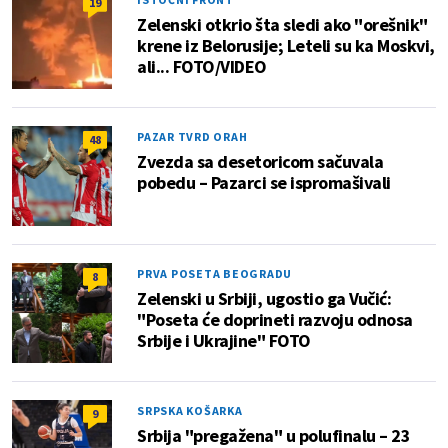
19
Zelenski otkrio šta sledi ako "orešnik"
krene iz Belorusije; Leteli su ka Moskvi,
ali... FOTO/VIDEO
PAZAR TVRD ORAH
48
Zvezda sa desetoricom sačuvala
pobedu – Pazarci se ispromašivali
PRVA POSETA BEOGRADU
8
Zelenski u Srbiji, ugostio ga Vučić:
"Poseta će doprineti razvoju odnosa
Srbije i Ukrajine" FOTO
SRPSKA KOŠARKA
9
Srbija "pregažena" u polufinalu – 23