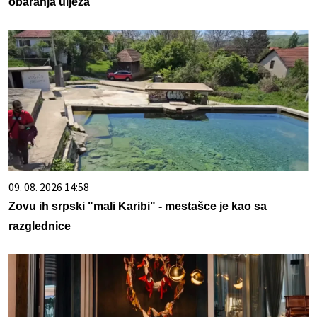
obaranja uljeza
09. 08. 2026 14:58
Zovu ih srpski "mali Karibi" - mestašce je kao sa
razglednice