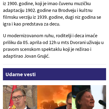
iz 1900. godine, koji je imao čuvenu muzičku
adaptaciju 1902. godine na Brodveju i kultnu
filmsku verziju iz 1939. godine, dugi niz godina se
igra i kao predstava za decu.
U modernizovanom ruhu, roditelji i deca imaće
priliku da 05. aprila od 12h u mts Dvorani uživaju u
pravom scenskom spektaklu koji je režirao i
adaptirao Jovan Grujić.
Udarne vesti