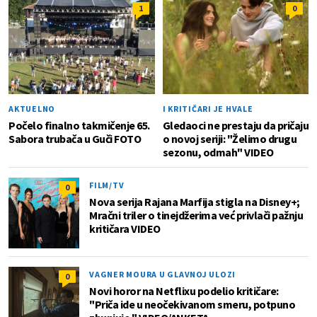
1
0
AKTUELNO
I KRITIČARI JE HVALE
Počelo finalno takmičenje 65.
Gledaoci ne prestaju da pričaju
Sabora trubača u Guči FOTO
o novoj seriji: "Želimo drugu
sezonu, odmah" VIDEO
FILM/TV
0
Nova serija Rajana Marfija stigla na Disney+;
Mračni triler o tinejdžerima već privlači pažnju
kritičara VIDEO
VAGNER MOURA U GLAVNOJ ULOZI
0
Novi horor na Netflixu podelio kritičare:
"Priča ide u neočekivanom smeru, potpuno