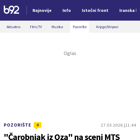
Najnovije
Info
Istočni front
Iranska kr
Nova vest
Aktuelno
Film/TV
Muzika
Pozorište
Knjige/Stripovi
POZORIŠTE
27.03.2026.
11:44
0
"Čarobnjak iz Oza" na sceni MTS