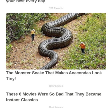
your best every day
CTA Favorite
The Monster Snake That Makes Anacondas Look
Tiny!
Brainberries
These 6 Movies Were So Bad That They Became
Instant Classics
Brainberries