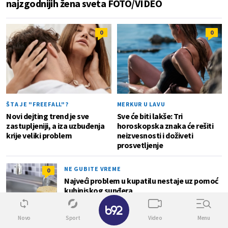
najzgodnijih žena sveta FOTO/VIDEO
0
0
ŠTA JE "FREEFALL"?
MERKUR U LAVU
Novi dejting trend je sve
Sve će biti lakše: Tri
zastupljeniji, a iza uzbuđenja
horoskopska znaka će rešiti
krije veliki problem
neizvesnosti i doživeti
prosvetljenje
NE GUBITE VREME
0
Najveći problem u kupatilu nestaje uz pomoć
kuhinjskog sunđera
✕
Novo
Sport
Video
Menu