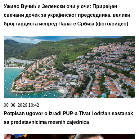
Уживо Вучић и Зеленски очи у очи: Приређен
свечани дочек за украјинског председника, велики
број гардиста испред Палате Србија (фото/видео)
08. 08. 2026 10:42
Potpisan ugovor o izradi PUP-a Tivat i održan sastanak
sa predstavnicima mesnih zajednica