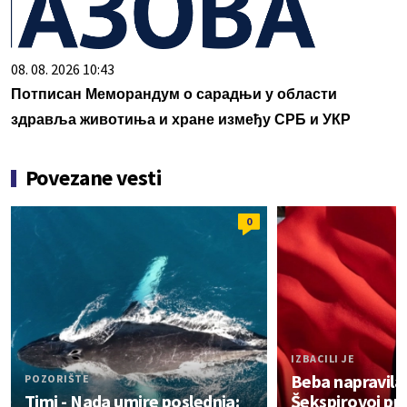
08. 08. 2026 10:43
Потписан Меморандум о сарадњи у области
здравља животиња и хране између СРБ и УКР
Povezane vesti
0
IZBACILI JE
Beba napravila
POZORIŠTE
Timi - Nada umire poslednja:
Šekspirovoj pre