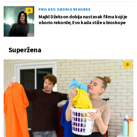
PRVI DEO OBORIO REKORDE
0
Majkl Džekson dobija nastavak filma koji je
oborio rekorde; Evo kada stiže u bioskope
Superžena
0