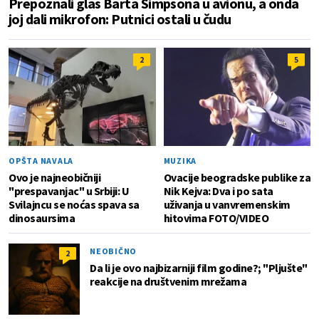
Prepoznali glas Barta Simpsona u avionu, a onda
joj dali mikrofon: Putnici ostali u čudu
2
5
OPŠTA NAVALA
MUZIKA
Ovo je najneobičniji
Ovacije beogradske publike za
"prespavanjac" u Srbiji: U
Nik Kejva: Dva i po sata
Svilajncu se noćas spava sa
uživanja u vanvremenskim
dinosaursima
hitovima FOTO/VIDEO
NEOBIČNO
2
Da li je ovo najbizarniji film godine?; "Pljušte"
reakcije na društvenim mrežama