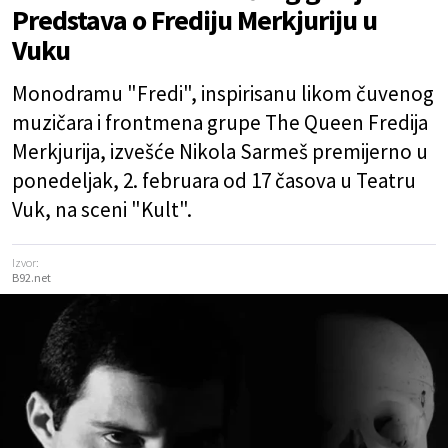
Predstava o Frediju Merkjuriju u
Vuku
Monodramu "Fredi", inspirisanu likom čuvenog
muzičara i frontmena grupe The Queen Fredija
Merkjurija, izvešće Nikola Sarmeš premijerno u
ponedeljak, 2. februara od 17 časova u Teatru
Vuk, na sceni "Kult".
Izvor:
B92.net