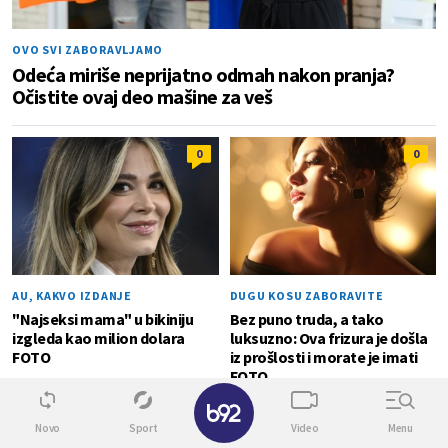
OVO SVI ZABORAVLJAMO
Odeća miriše neprijatno odmah nakon pranja?
Očistite ovaj deo mašine za veš
0
0
AU, KAKVO IZDANJE
DUGU KOSU ZABORAVITE
"Najseksi mama" u bikiniju
Bez puno truda, a tako
izgleda kao milion dolara
luksuzno: Ova frizura je došla
FOTO
iz prošlosti i morate je imati
FOTO
✕
ODAVNO NIJE TAJNA
0
Novo
Sport
Video
Menu
Kim Kardašijan ne krije da je ludo zaljubljena: