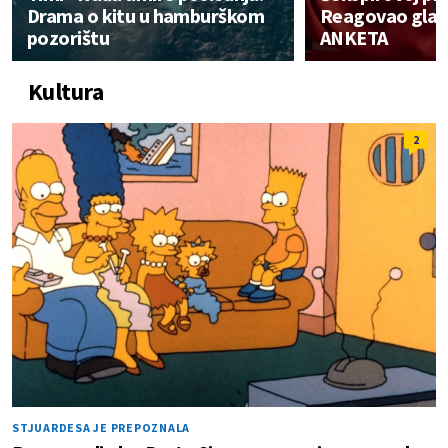
Drama o kitu u hamburškom
Reagovao glav
pozorištu
ANKETA
Kultura
2
STJUARDESA JE PREPOZNALA