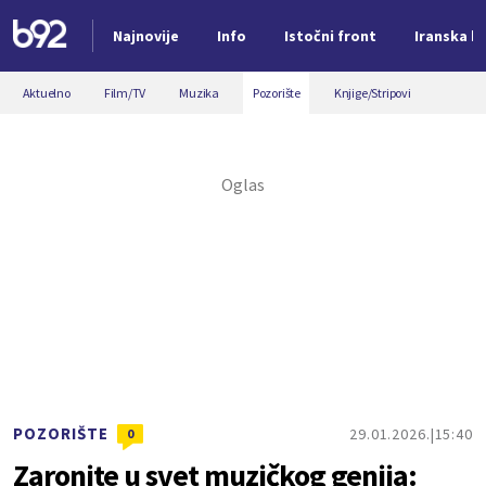
Najnovije
Info
Istočni front
Iranska kr
Nova vest
Aktuelno
Film/TV
Muzika
Pozorište
Knjige/Stripovi
POZORIŠTE
29.01.2026.
15:40
0
Zaronite u svet muzičkog genija: