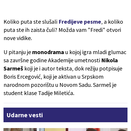
Koliko puta ste slušali
Fredijeve pesme
, a koliko
puta ste ih zaista čuli? Možda vam "Fredi" otvori
nove vidike.
U pitanju je
monodrama
u kojoj igra mladi glumac
sa završne godine Akademije umetnosti
Nikola
Sarmeš
koji je i autor teksta, dok režiju potpisuje
Boris Ercegović, koji je aktivan u Srpskom
narodnom pozorištu u Novom Sadu. Sarmeš je
student klase Tadije Miletića.
Udarne vesti