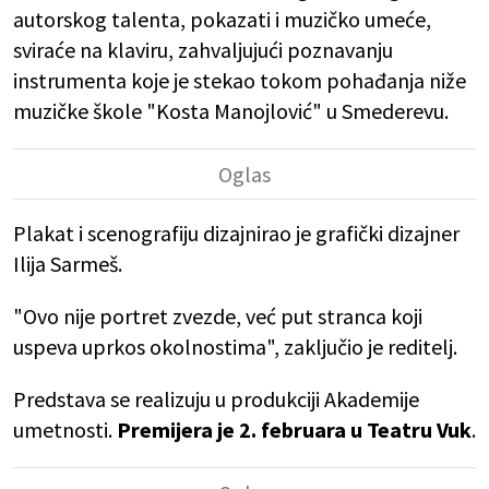
autorskog talenta, pokazati i muzičko umeće,
sviraće na klaviru, zahvaljujući poznavanju
instrumenta koje je stekao tokom pohađanja niže
muzičke škole "Kosta Manojlović" u Smederevu.
Plakat i scenografiju dizajnirao je grafički dizajner
Ilija Sarmeš.
"Ovo nije portret zvezde, već put stranca koji
uspeva uprkos okolnostima", zaključio je reditelj.
Predstava se realizuju u produkciji Akademije
umetnosti.
Premijera je 2. februara u Teatru Vuk
.