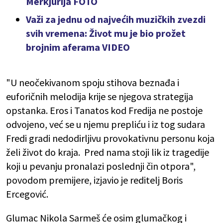
Merkjurija FOTO
Važi za jednu od najvećih muzičkih zvezdi
svih vremena: Život mu je bio prožet
brojnim aferama VIDEO
"U neočekivanom spoju stihova beznađa i
euforičnih melodija krije se njegova strategija
opstanka. Eros i Tanatos kod Fredija ne postoje
odvojeno, već se u njemu prepliću i iz tog sudara
Fredi gradi nedodirljivu provokativnu personu koja
želi život do kraja. Pred nama stoji lik iz tragedije
koji u pevanju pronalazi poslednji čin otpora",
povodom premijere, izjavio je reditelj Boris
Ercegović.
Glumac Nikola Sarmeš će osim glumačkog i