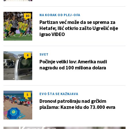
NA KORAK OD PLEJ-OFA
80
Partizan već može da se sprema za
Hetafe; Ilić otkrio zašto Ugrešić nije
igrao VIDEO
SVET
4
Počinje veliki lov: Amerika nudi
nagradu od 100 miliona dolara
EVO ŠTA SE KAŽNJAVA
5
Dronovi patroliraju nad grčkim
plažama: Kazne idu do 73.000 evra