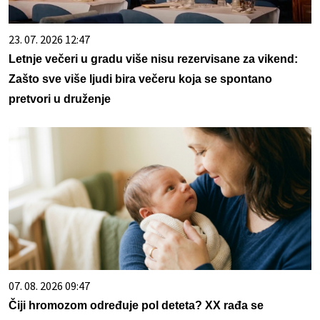
23. 07. 2026 12:47
Letnje večeri u gradu više nisu rezervisane za vikend:
Zašto sve više ljudi bira večeru koja se spontano
pretvori u druženje
07. 08. 2026 09:47
Čiji hromozom određuje pol deteta? XX rađa se