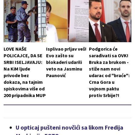
LOVE NAŠE
Isplivao prljav veš!
Podgorica će
POLICAJCE, DA SE
Evo zašto su
sarađivati sa OVK!
SRBI ISELJAVAJU:
blokaderi udarili
Bruka za brukom -
Na KiM ljude
veto na Jasminu
stiže nam novi
privode bez
Paunović
udarac od "braće":
dokaza, na tajnim
Crna Gora u
spiskovima više od
vojnom paktu
200 pripadnika MUP
protiv Srbije?!
U opticaj pušteni novčići sa likom Fredija