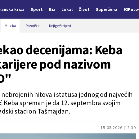
Iranska kriza
Sport
Biz
Lokal
Život
Superžena
92Puto
Muzika
Pozorište
Knjige/Stripovi
čekao decenijama: Keba
karijere pod nazivom
D"
 nebrojenih hitova i statusa jednog od najvećih
 Keba spreman je da 12. septembra svojim
adski stadion Tašmajdan.
15.05.2026.
12:30