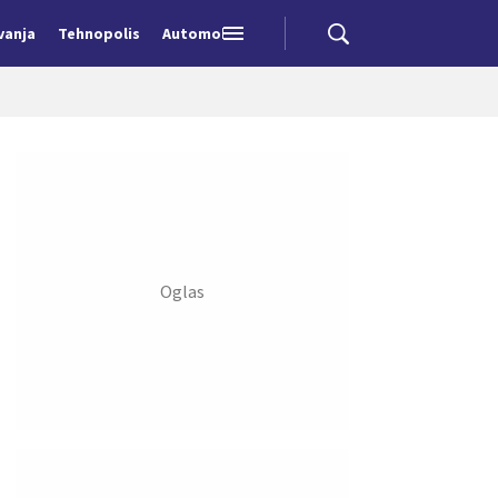
vanja
Tehnopolis
Automobili