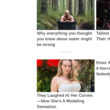
Why everything you thought
Talles
you knew about water might
Their 
be wrong
CTA Love
Enter 
8 Horr
Nobody
They Laughed At Her Curves
—Now She's A Modeling
Sensation