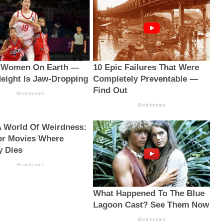
t Women On Earth —
10 Epic Failures That Were
Height Is Jaw-Dropping
Completely Preventable —
Find Out
Brainberries
Brainberries
A World Of Weirdness:
or Movies Where
 Dies
Brainberries
What Happened To The Blue
Lagoon Cast? See Them Now
Brainberries