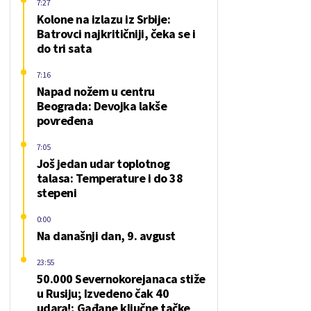
7:27
Kolone na izlazu iz Srbije:
Batrovci najkritičniji, čeka se i
do tri sata
7:16
Napad nožem u centru
Beograda: Devojka lakše
povređena
7:05
Još jedan udar toplotnog
talasa: Temperature i do 38
stepeni
0:00
Na današnji dan, 9. avgust
23:55
50.000 Severnokorejanaca stiže
u Rusiju; Izvedeno čak 40
udara!; Gađane ključne tačke