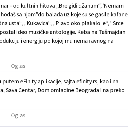
rmar - od kultnih hitova „Bre gidi džanum“,”Nemam
odaš sa njom”do balada uz koje su se gasile kafane
a usta“, „Kukavica“, „Plavo oko plakalo je“, “Srce
 postali deo muzičke antologije. Keba na Tašmajdan
rodukciju i energiju po kojoj mu nema ravnog na
putem eFinity aplikacije, sajta efinity.rs, kao i na
a, Sava Centar, Dom omladine Beograda i na preko