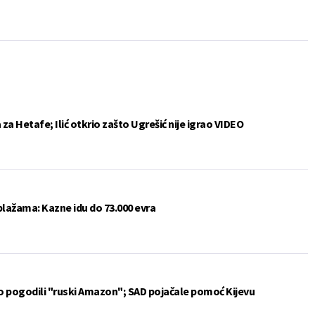
a Hetafe; Ilić otkrio zašto Ugrešić nije igrao VIDEO
plažama: Kazne idu do 73.000 evra
vo pogodili "ruski Amazon"; SAD pojačale pomoć Kijevu