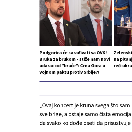
Podgorica će sarađivati sa OVK!
Zelensk
Bruka za brukom - stiže nam novi
na pitan
udarac od "braće": Crna Gora u
reči ukr
vojnom paktu protiv Srbije?!
„Ovaj koncert je kruna svega što sam 
sve brige, a ostaje samo čista emocija
da svako ko dođe oseti da prisustvuj