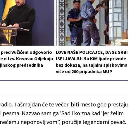
i pred Vučićem odgovorio
LOVE NAŠE POLICAJCE, DA SE SRBI
je o tzv. Kosovu: Odjekuju
ISELJAVAJU: Na KiM ljude privode
ajinskog predsednika
bez dokaza, na tajnim spiskovima
više od 200 pripadnika MUP
radio. Tašmajdan će te večeri biti mesto gde prestaju
 i pesma. Nazvao sam ga 'Sad i ko zna kad' jer želim
e nečemu neponovljivom”, poručije legendarni pevač.