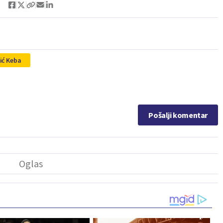
ić Keba
Pošalji komentar