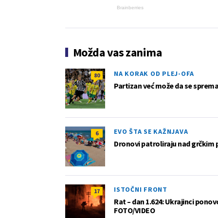
Brainberries
Možda vas zanima
NA KORAK OD PLEJ-OFA
80
Partizan već može da se sprema z
EVO ŠTA SE KAŽNJAVA
6
Dronovi patroliraju nad grčkim 
ISTOČNI FRONT
17
Rat – dan 1.624: Ukrajinci pono
FOTO/VIDEO