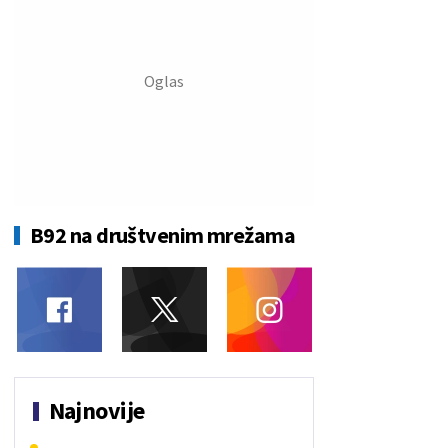
B92 na društvenim mrežama
Najnovije