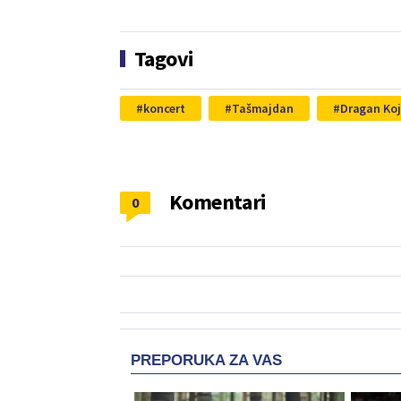
Tagovi
koncert
Tašmajdan
Dragan Koj
Komentari
0
PREPORUKA ZA VAS