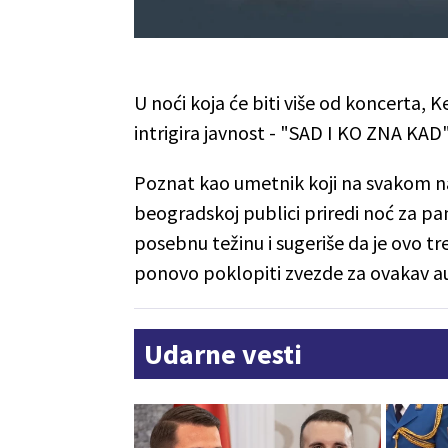
U noći koja će biti više od koncerta, 
intrigira javnost - "SAD I KO ZNA KAD"
Poznat kao umetnik koji na svakom na
beogradskoj publici priredi noć za 
posebnu težinu i sugeriše da je ovo tr
ponovo poklopiti zvezde za ovakav au
Udarne vesti