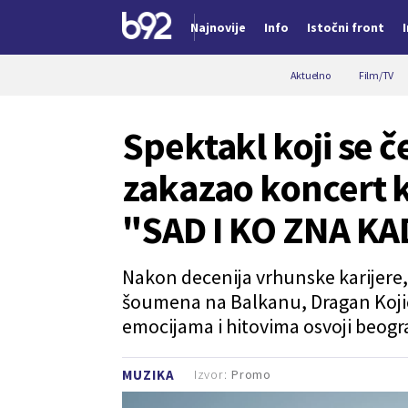
Najnovije
Info
Istočni front
Nova vest
Aktuelno
Film/TV
Spektakl koji se 
zakazao koncert 
"SAD I KO ZNA KA
Nakon decenija vrhunske karijere,
šoumena na Balkanu, Dragan Kojić
emocijama i hitovima osvoji beogr
Izvor:
Promo
MUZIKA