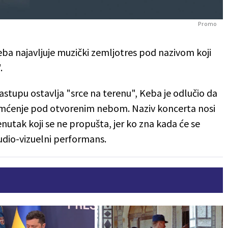
Promo
Keba najavljuje muzički zemljotres pod nazivom koji
.
stupu ostavlja "srce na terenu", Keba je odlučio da
pamćenje pod otvorenim nebom. Naziv koncerta nosi
enutak koji se ne propušta, jer ko zna kada će se
dio-vizuelni performans.