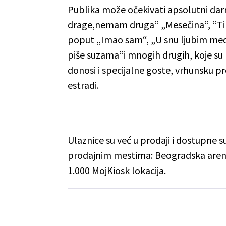
Publika može očekivati apsolutni da
drage,nemam druga” „Mesečina“, “Ti h
poput „Imao sam“, „U snu ljubim medn
piše suzama”i mnogih drugih, koje su
donosi i specijalne goste, vrhunsku p
estradi.
Ulaznice su već u prodaji i dostupne su 
prodajnim mestima: Beogradska aren
1.000 MojKiosk lokacija.