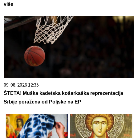
više
09. 08. 2026 12:35
ŠTETA! Muška kadetska košarkaška reprezentacija
Srbije poražena od Poljske na EP