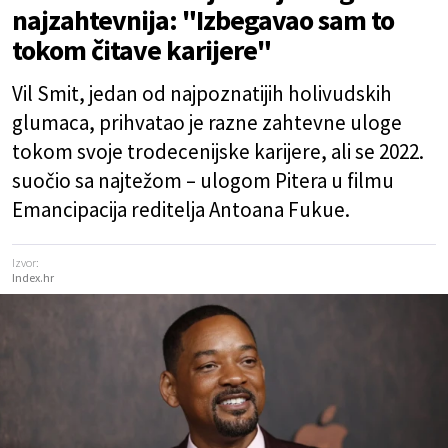
najzahtevnija: "Izbegavao sam to
tokom čitave karijere"
Vil Smit, jedan od najpoznatijih holivudskih
glumaca, prihvatao je razne zahtevne uloge
tokom svoje trodecenijske karijere, ali se 2022.
suočio sa najtežom – ulogom Pitera u filmu
Emancipacija reditelja Antoana Fukue.
Izvor:
Index.hr