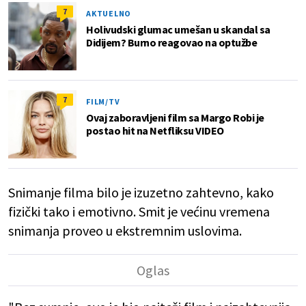
7
AKTUELNO
Holivudski glumac umešan u skandal sa
Didijem? Burno reagovao na optužbe
7
FILM/TV
Ovaj zaboravljeni film sa Margo Robi je
postao hit na Netfliksu VIDEO
Snimanje filma bilo je izuzetno zahtevno, kako
fizički tako i emotivno. Smit je većinu vremena
snimanja proveo u ekstremnim uslovima.