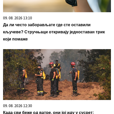
09. 08. 2026 13:10
Да ли често заборављате где сте оставили
кључеве? Стручњаци откривају једноставан трик
који помаже
09. 08. 2026 12:30
Када сви беже од ватре, они јој иду у сусрет: