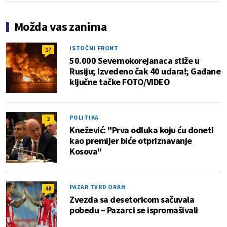
Možda vas zanima
ISTOČNI FRONT
17
50.000 Severnokorejanaca stiže u
Rusiju; Izvedeno čak 40 udara!; Gađane
ključne tačke FOTO/VIDEO
POLITIKA
2
Knežević: "Prva odluka koju ću doneti
kao premijer biće otpriznavanje
Kosova"
PAZAR TVRD ORAH
48
Zvezda sa desetoricom sačuvala
pobedu – Pazarci se ispromašivali