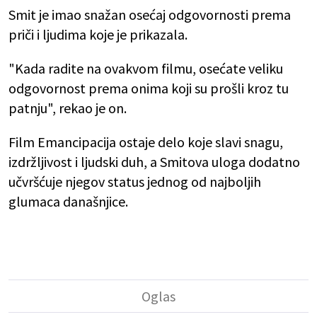
Smit je imao snažan osećaj odgovornosti prema
priči i ljudima koje je prikazala.
"Kada radite na ovakvom filmu, osećate veliku
odgovornost prema onima koji su prošli kroz tu
patnju", rekao je on.
Film Emancipacija ostaje delo koje slavi snagu,
izdržljivost i ljudski duh, a Smitova uloga dodatno
učvršćuje njegov status jednog od najboljih
glumaca današnjice.