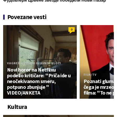
Фудбалери Црвене звезде победили Нови Пазар
Povezane vesti
0
VAGNER MOURA U GLAVNOJ ULOZI
Novi horor na Netflixu
podelio kritičare: "Priča ide u
FILM/TV
neočekivanom smeru,
Poznati glumac
potpuno zbunjuje "
čega je mrzeo 
VIDEO/ANKETA
filma: "To ne 
Kultura