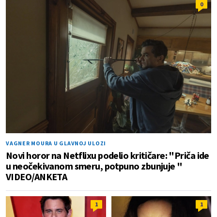
0
VAGNER MOURA U GLAVNOJ ULOZI
Novi horor na Netflixu podelio kritičare: "Priča ide
u neočekivanom smeru, potpuno zbunjuje "
VIDEO/ANKETA
1
1