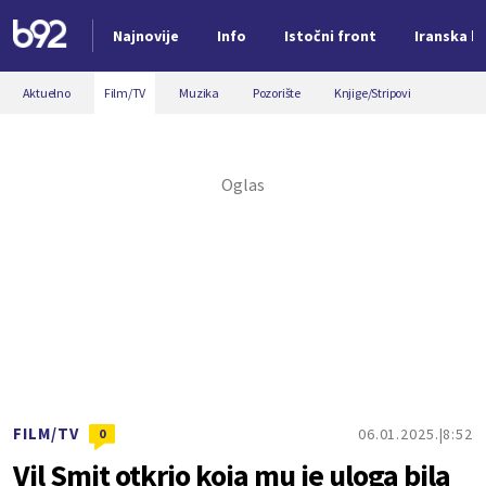
Najnovije
Info
Istočni front
Iranska kr
Nova vest
Aktuelno
Film/TV
Muzika
Pozorište
Knjige/Stripovi
FILM/TV
06.01.2025.
8:52
0
Vil Smit otkrio koja mu je uloga bila