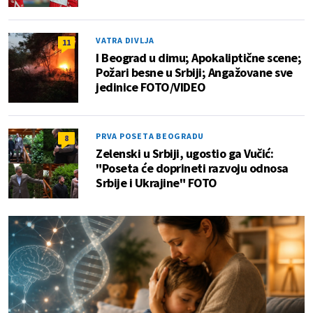
VATRA DIVLJA
11
I Beograd u dimu; Apokaliptične scene;
Požari besne u Srbiji; Angažovane sve
jedinice FOTO/VIDEO
PRVA POSETA BEOGRADU
8
Zelenski u Srbiji, ugostio ga Vučić:
"Poseta će doprineti razvoju odnosa
Srbije i Ukrajine" FOTO