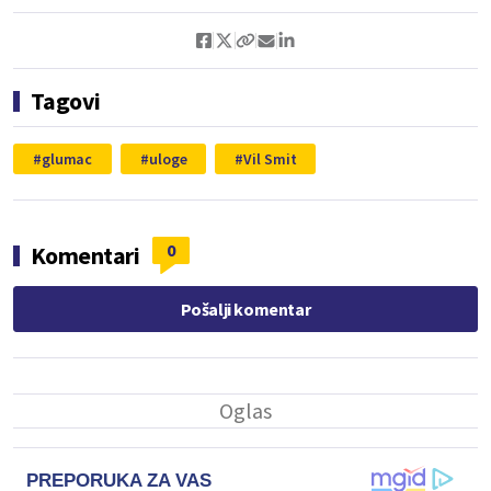
Tagovi
glumac
uloge
Vil Smit
0
Komentari
Pošalji komentar
PREPORUKA ZA VAS