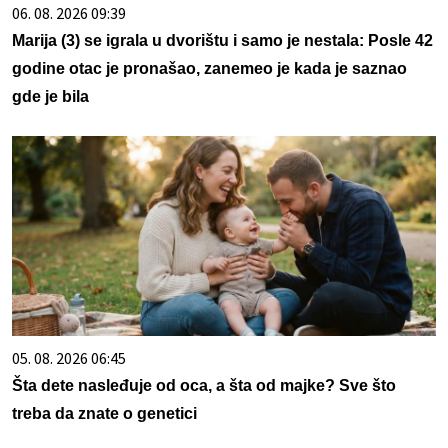
06. 08. 2026 09:39
Marija (3) se igrala u dvorištu i samo je nestala: Posle 42
godine otac je pronašao, zanemeo je kada je saznao
gde je bila
05. 08. 2026 06:45
Šta dete nasleđuje od oca, a šta od majke? Sve što
treba da znate o genetici