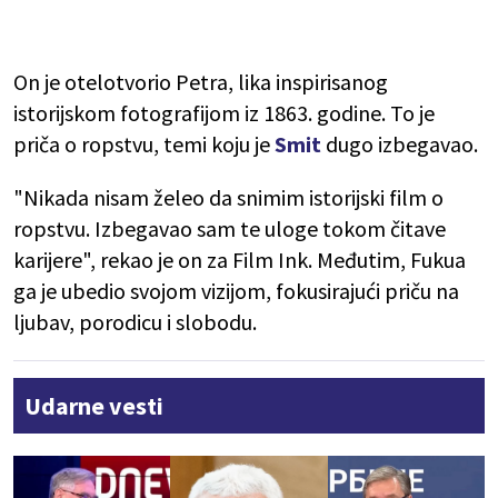
On je otelotvorio Petra, lika inspirisanog
istorijskom fotografijom iz 1863. godine. To je
priča o ropstvu, temi koju je
Smit
dugo izbegavao.
"Nikada nisam želeo da snimim istorijski film o
ropstvu. Izbegavao sam te uloge tokom čitave
karijere", rekao je on za Film Ink. Međutim, Fukua
ga je ubedio svojom vizijom, fokusirajući priču na
ljubav, porodicu i slobodu.
Udarne vesti