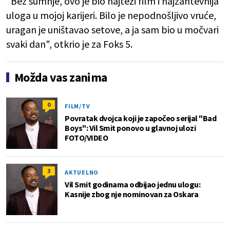
"Bez sumnje, ovo je bio najteži film i najzahtevnija
uloga u mojoj karijeri. Bilo je nepodnošljivo vruće,
uragan je uništavao setove, a ja sam bio u močvari
svaki dan", otkrio je za Foks 5.
Možda vas zanima
0
FILM/TV
Povratak dvojca koji je započeo serijal "Bad
Boys": Vil Smit ponovo u glavnoj ulozi
FOTO/VIDEO
3
AKTUELNO
Vil Smit godinama odbijao jednu ulogu:
Kasnije zbog nje nominovan za Oskara