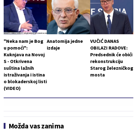
"Neka nam je Bog
Anatomija jedne
VUČIĆ DANAS
u pomoći":
izdaje
OBILAZI RADOVE:
Kuknjava na Novoj
Predsednik će obići
S - Otkrivena
rekonstrukciju
suština lažnih
Starog železničkog
istraživanja i istina
mosta
o blokaderskoj listi
(VIDEO)
Možda vas zanima