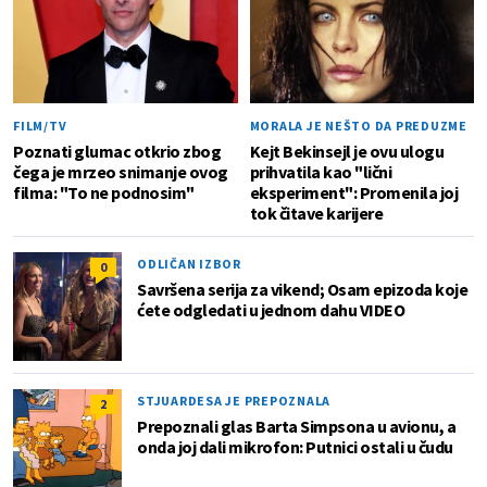
FILM/TV
MORALA JE NEŠTO DA PREDUZME
Poznati glumac otkrio zbog
Kejt Bekinsejl je ovu ulogu
čega je mrzeo snimanje ovog
prihvatila kao "lični
filma: "To ne podnosim"
eksperiment": Promenila joj
tok čitave karijere
ODLIČAN IZBOR
0
Savršena serija za vikend; Osam epizoda koje
ćete odgledati u jednom dahu VIDEO
STJUARDESA JE PREPOZNALA
2
Prepoznali glas Barta Simpsona u avionu, a
onda joj dali mikrofon: Putnici ostali u čudu