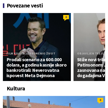
Povezane vesti
0
FILM KOJI IM JE PROMENIO ŽIVOT
OBJAVLJEN TREJLER
Prodali scenario za 600.000
Stiže novi tril
dolara, a godinu kasnije skoro
Patinsonom: Je
bankrotirali: Neverovatna
zasnovana na i
ispovest Meta Dejmona
događajima VI
Kultura
0