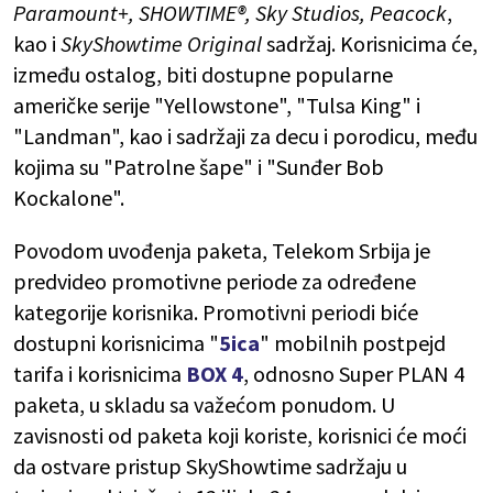
Paramount+, SHOWTIME®, Sky Studios, Peacock
,
kao i
SkyShowtime Original
sadržaj. Korisnicima će,
između ostalog, biti dostupne popularne
američke serije "Yellowstone", "Tulsa King" i
"Landman", kao i sadržaji za decu i porodicu, među
kojima su "Patrolne šape" i "Sunđer Bob
Kockalone".
Povodom uvođenja paketa, Telekom Srbija je
predvideo promotivne periode za određene
kategorije korisnika. Promotivni periodi biće
dostupni korisnicima "
5ica
" mobilnih postpejd
tarifa i korisnicima
BOX 4
, odnosno Super PLAN 4
paketa, u skladu sa važećom ponudom. U
zavisnosti od paketa koji koriste, korisnici će moći
da ostvare pristup SkyShowtime sadržaju u