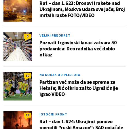
Rat – dan 1.623: Dronovi i rakete nad
Ukrajinom, Moskva udara sve jače; Broj
mrtvih raste FOTO/VIDEO
VELIKI PREOKRET
0
Poznati trgovinski lanac zatvara 50
prodavnica: Deo radnika već dobio
otkaz
NA KORAK OD PLEJ-OFA
80
Partizan već može da se sprema za
Hetafe; Ilić otkrio zašto Ugrešić nije
igrao VIDEO
ISTOČNI FRONT
17
Rat – dan 1.624: Ukrajinci ponovo
pogodili "ruski Amazon"; SAD pojačale