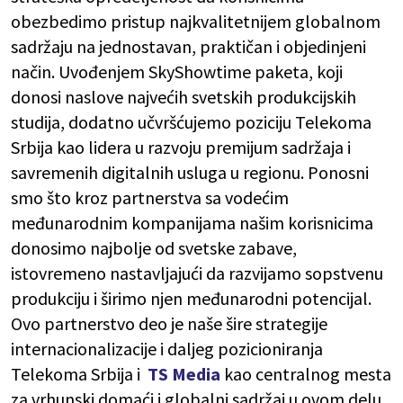
obezbedimo pristup najkvalitetnijem globalnom
sadržaju na jednostavan, praktičan i objedinjeni
način. Uvođenjem SkyShowtime paketa, koji
donosi naslove najvećih svetskih produkcijskih
studija, dodatno učvršćujemo poziciju Telekoma
Srbija kao lidera u razvoju premijum sadržaja i
savremenih digitalnih usluga u regionu. Ponosni
smo što kroz partnerstva sa vodećim
međunarodnim kompanijama našim korisnicima
donosimo najbolje od svetske zabave,
istovremeno nastavljajući da razvijamo sopstvenu
produkciju i širimo njen međunarodni potencijal.
Ovo partnerstvo deo je naše šire strategije
internacionalizacije i daljeg pozicioniranja
Telekoma Srbija i
TS Media
kao centralnog mesta
za vrhunski domaći i globalni sadržaj u ovom delu