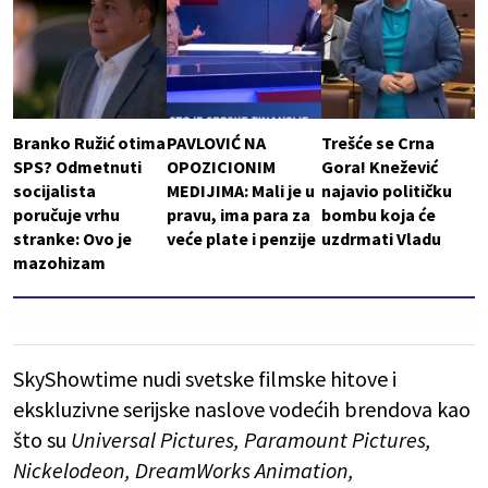
Branko Ružić otima
PAVLOVIĆ NA
Trešće se Crna
SPS? Odmetnuti
OPOZICIONIM
Gora! Knežević
socijalista
MEDIJIMA: Mali je u
najavio političku
poručuje vrhu
pravu, ima para za
bombu koja će
stranke: Ovo je
veće plate i penzije
uzdrmati Vladu
mazohizam
SkyShowtime nudi svetske filmske hitove i
ekskluzivne serijske naslove vodećih brendova kao
što su
Universal Pictures, Paramount Pictures,
Nickelodeon, DreamWorks Animation,