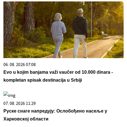
06. 08. 2026 07:08
Evo u kojim banjama važi vaučer od 10.000 dinara -
kompletan spisak destinacija u Srbiji
07. 08. 2026 11:29
Руске снаге напредују: Ослобођено насеље у
Харковској области