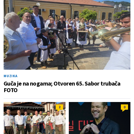
MUZIKA
Guča je na nogama; Otvoren 65. Sabor trubača
FOTO
2
0