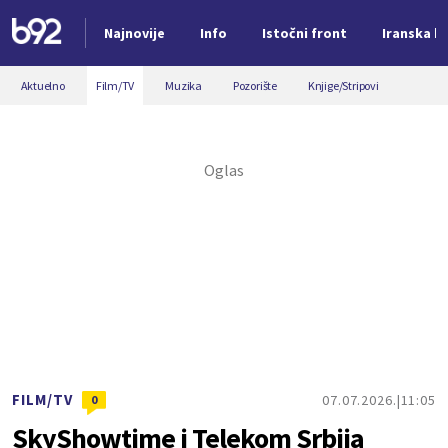
Najnovije
Info
Istočni front
Iranska kr
Nova vest
Aktuelno
Film/TV
Muzika
Pozorište
Knjige/Stripovi
FILM/TV
07.07.2026.
11:05
0
SkyShowtime i Telekom Srbija