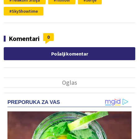
Telekom Srbija
filmovi
serije
SkyShowtime
0
Komentari
Pošalji komentar
PREPORUKA ZA VAS