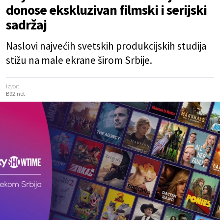
donose ekskluzivan filmski i serijski
sadržaj
Naslovi najvećih svetskih produkcijskih studija
stižu na male ekrane širom Srbije.
Izvor:
B92.net