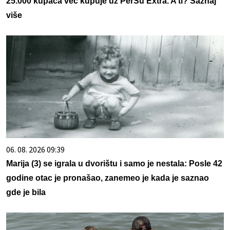
25.000 kupaca već kupuje uz PerSu Extra. A ti? Saznaj
više
06. 08. 2026 09:39
Marija (3) se igrala u dvorištu i samo je nestala: Posle 42
godine otac je pronašao, zanemeo je kada je saznao
gde je bila