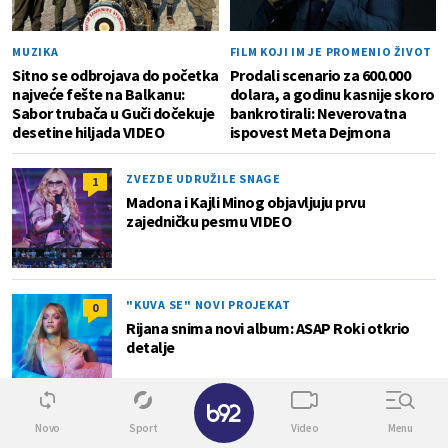
MUZIKA
FILM KOJI IM JE PROMENIO ŽIVOT
Sitno se odbrojava do početka
Prodali scenario za 600.000
najveće fešte na Balkanu:
dolara, a godinu kasnije skoro
Sabor trubača u Guči dočekuje
bankrotirali: Neverovatna
desetine hiljada VIDEO
ispovest Meta Dejmona
ZVEZDE UDRUŽILE SNAGE
1
Madona i Kajli Minog objavljuju prvu
zajedničku pesmu VIDEO
"KUVA SE" NOVI PROJEKAT
0
Rijana snima novi album: ASAP Roki otkrio
detalje
✕
Novo
Sport
Video
Menu
Superžena