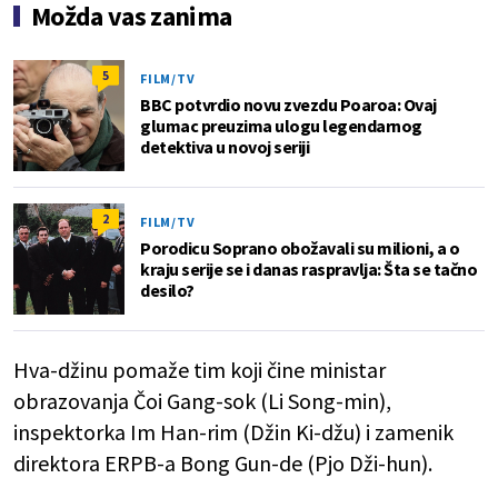
Možda vas zanima
5
FILM/TV
BBC potvrdio novu zvezdu Poaroa: Ovaj
glumac preuzima ulogu legendarnog
detektiva u novoj seriji
2
FILM/TV
Porodicu Soprano obožavali su milioni, a o
kraju serije se i danas raspravlja: Šta se tačno
desilo?
Hva-džinu pomaže tim koji čine ministar
obrazovanja Čoi Gang-sok (Li Song-min),
inspektorka Im Han-rim (Džin Ki-džu) i zamenik
direktora ERPB-a Bong Gun-de (Pjo Dži-hun).