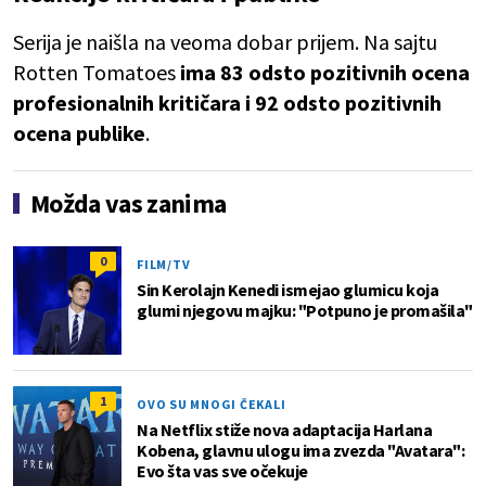
Serija je naišla na veoma dobar prijem. Na sajtu
Rotten Tomatoes
ima 83 odsto pozitivnih ocena
profesionalnih kritičara i 92 odsto pozitivnih
ocena publike
.
Možda vas zanima
0
FILM/TV
Sin Kerolajn Kenedi ismejao glumicu koja
glumi njegovu majku: "Potpuno je promašila"
1
OVO SU MNOGI ČEKALI
Na Netflix stiže nova adaptacija Harlana
Kobena, glavnu ulogu ima zvezda "Avatara":
Evo šta vas sve očekuje