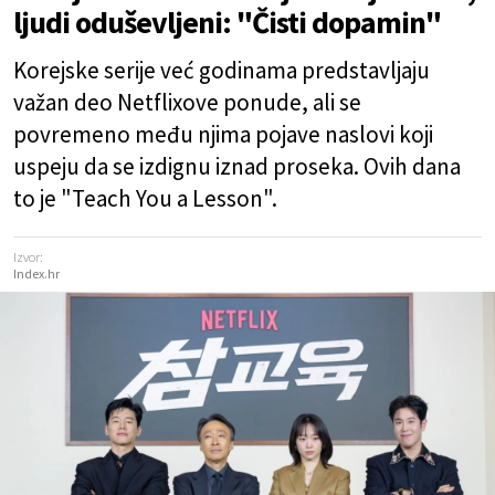
ljudi oduševljeni: "Čisti dopamin"
Korejske serije već godinama predstavljaju
važan deo Netflixove ponude, ali se
povremeno među njima pojave naslovi koji
uspeju da se izdignu iznad proseka. Ovih dana
to je "Teach You a Lesson".
Izvor:
Index.hr