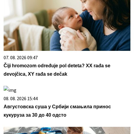
07. 08. 2026 09:47
Čiji hromozom određuje pol deteta? XX rađa se
devojčica, XY rađa se dečak
08. 08. 2026 15:44
Августовска суша у Србији смањила принос
кукуруза за 30 до 40 одсто