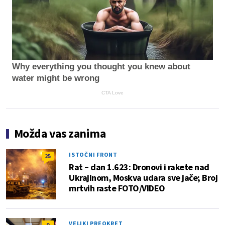
Why everything you thought you knew about
water might be wrong
CTA Love
Možda vas zanima
ISTOČNI FRONT
25
Rat – dan 1.623: Dronovi i rakete nad
Ukrajinom, Moskva udara sve jače; Broj
mrtvih raste FOTO/VIDEO
VELIKI PREOKRET
0