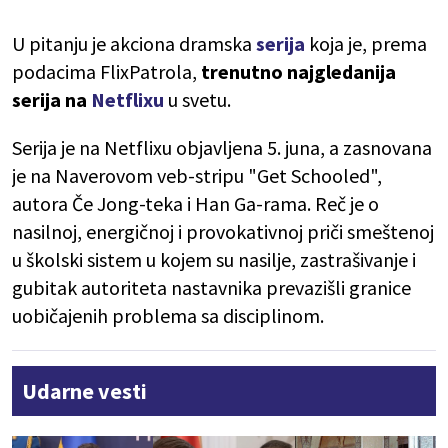
U pitanju je akciona dramska
serija
koja je, prema
podacima FlixPatrola,
trenutno najgledanija
serija na
Netflixu
u svetu.
Serija je na Netflixu objavljena 5. juna, a zasnovana
je na Naverovom veb-stripu "Get Schooled",
autora Če Jong-teka i Han Ga-rama. Reč je o
nasilnoj, energičnoj i provokativnoj priči smeštenoj
u školski sistem u kojem su nasilje, zastrašivanje i
gubitak autoriteta nastavnika prevazišli granice
uobičajenih problema sa disciplinom.
Udarne vesti