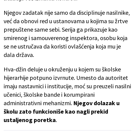
Njegov zadatak nije samo da disciplinuje nasilnike,
već da obnovi red u ustanovama u kojima su žrtve
prepuštene same sebi. Serija ga prikazuje kao
smirenog i samouverenog inspektora, osobu koja
se ne ustručava da koristi ovlašćenja koja mu je
dala država.
Hva-džin deluje u okruženju u kojem su školske
hijerarhije potpuno izvrnute. Umesto da autoritet
imaju nastavnici i institucije, moć su preuzeli nasilni
učenici, školske bande i korumpirani
administrativni mehanizmi.
Njegov dolazak u
školu zato funkcioniše kao nagli prekid
ustaljenog poretka
.