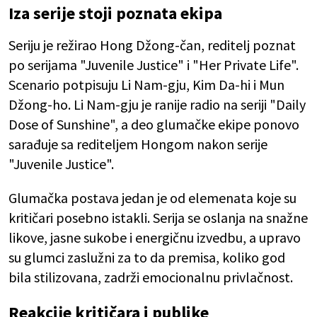
Iza serije stoji poznata ekipa
Seriju je režirao Hong Džong-čan, reditelj poznat
po serijama "Juvenile Justice" i "Her Private Life".
Scenario potpisuju Li Nam-gju, Kim Da-hi i Mun
Džong-ho. Li Nam-gju je ranije radio na seriji "Daily
Dose of Sunshine", a deo glumačke ekipe ponovo
sarađuje sa rediteljem Hongom nakon serije
"Juvenile Justice".
Glumačka postava jedan je od elemenata koje su
kritičari posebno istakli. Serija se oslanja na snažne
likove, jasne sukobe i energičnu izvedbu, a upravo
su glumci zaslužni za to da premisa, koliko god
bila stilizovana, zadrži emocionalnu privlačnost.
Reakcije kritičara i publike