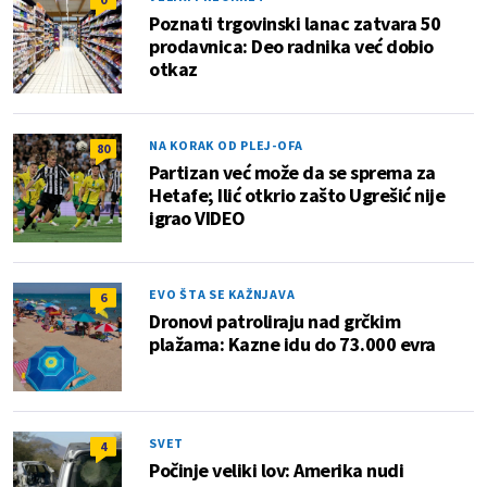
Poznati trgovinski lanac zatvara 50
prodavnica: Deo radnika već dobio
otkaz
NA KORAK OD PLEJ-OFA
80
Partizan već može da se sprema za
Hetafe; Ilić otkrio zašto Ugrešić nije
igrao VIDEO
EVO ŠTA SE KAŽNJAVA
6
Dronovi patroliraju nad grčkim
plažama: Kazne idu do 73.000 evra
SVET
4
Počinje veliki lov: Amerika nudi