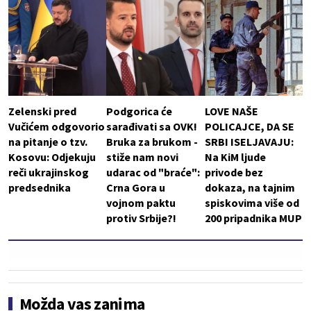
Zelenski pred
Podgorica će
LOVE NAŠE
Vučićem odgovorio
sarađivati sa OVK!
POLICAJCE, DA SE
na pitanje o tzv.
Bruka za brukom -
SRBI ISELJAVAJU:
Kosovu: Odjekuju
stiže nam novi
Na KiM ljude
reči ukrajinskog
udarac od "braće":
privode bez
predsednika
Crna Gora u
dokaza, na tajnim
vojnom paktu
spiskovima više od
protiv Srbije?!
200 pripadnika MUP
Možda vas zanima