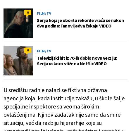
0
FILM/TV
Serija koja je oborila rekorde vraća se nakon
dve godine: Fanovi jedva čekaju VIDEO
0
FILM/TV
Televizijski hit iz 70-ih dobio novu verziju:
Serija uskoro stiže na Netflix VIDEO
U središtu radnje nalazi se fiktivna državna
agencija koja, kada institucije zakažu, u škole šalje
specijalne inspektore sa veoma širokim
ovlašćenjima. Njihov zadatak nije samo da smire
situaciju, već da razbiju hijerarhije koje su
uspostavili nasilni učenici, zaštite žrtve i razotkriju