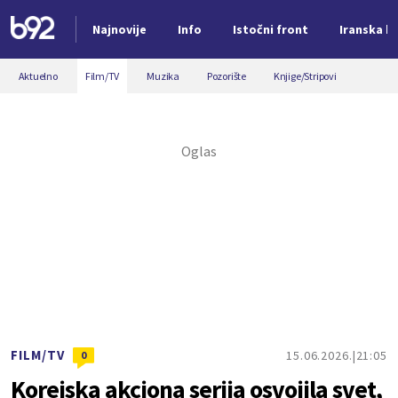
Najnovije
Info
Istočni front
Iranska kr
Nova vest
Aktuelno
Film/TV
Muzika
Pozorište
Knjige/Stripovi
FILM/TV
15.06.2026.
21:05
0
Korejska akciona serija osvojila svet,