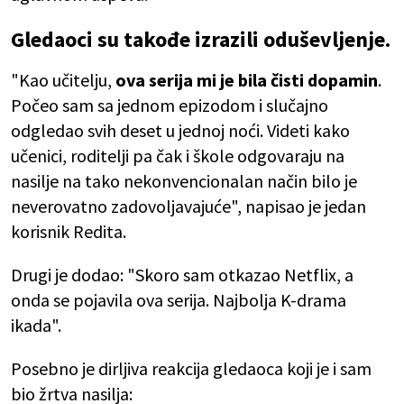
Gledaoci su takođe izrazili oduševljenje.
"Kao učitelju,
ova serija mi je bila čisti dopamin
.
Počeo sam sa jednom epizodom i slučajno
odgledao svih deset u jednoj noći. Videti kako
učenici, roditelji pa čak i škole odgovaraju na
nasilje na tako nekonvencionalan način bilo je
neverovatno zadovoljavajuće", napisao je jedan
korisnik Redita.
Drugi je dodao: "Skoro sam otkazao Netflix, a
onda se pojavila ova serija. Najbolja K-drama
ikada".
Posebno je dirljiva reakcija gledaoca koji je i sam
bio žrtva nasilja: