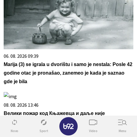
06. 08. 2026 09:39
Marija (3) se igrala u dvorištu i samo je nestala: Posle 42
godine otac je pronašao, zanemeo je kada je saznao
gde je bila
08. 08. 2026 13:46
Велики пожар код Књажевца и даље није
✕
локализован: Ватрогасци непрекидно на терену
Novo
Sport
Video
Menu