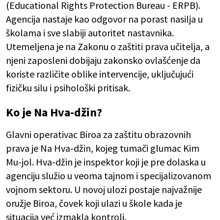
(Educational Rights Protection Bureau - ERPB).
Agencija nastaje kao odgovor na porast nasilja u
školama i sve slabiji autoritet nastavnika.
Utemeljena je na Zakonu o zaštiti prava učitelja, a
njeni zaposleni dobijaju zakonsko ovlašćenje da
koriste različite oblike intervencije, uključujući
fizičku silu i psihološki pritisak.
Ko je Na Hva-džin?
Glavni operativac Biroa za zaštitu obrazovnih
prava je Na Hva-džin, kojeg tumači glumac Kim
Mu-jol. Hva-džin je inspektor koji je pre dolaska u
agenciju služio u veoma tajnom i specijalizovanom
vojnom sektoru. U novoj ulozi postaje najvažnije
oružje Biroa, čovek koji ulazi u škole kada je
situacija već izmakla kontroli.