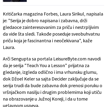
Kritičarka magazina Forbes, Laura Sirikul, napisala
je: "Serija je dobro napisana i zabavna, drži
gledaoce zainteresovanim za priču i nestrpljivim
da vide šta sledi. Takođe poseduje sveobuhvatnu
priču koja je fascinantna i neočekivana", kaže
Laura.
Arči Sengupta sa portala LeisureByte.com navodi
da je serija "Teach You a Lesson" prijatna za
gledanje, izgleda odlično i ima vrhunsku glumu,
dok Džoel Keler sa sajta Decider zaključuje da se
serija trudi da bude zabavna dok prenosi poruku o
vršnjačkom nasilju i drugim problemima koji utiču
na obrazovanje u Južnoj Koreji, i da u tome
uglavnom uspeva.