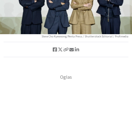
Steve Cho Kyewoong/Penta Press / Shutterstock Editorial / Profimedia