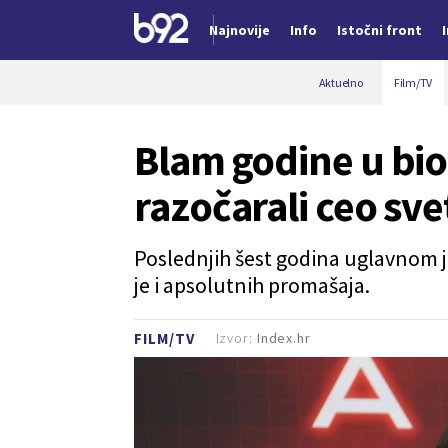
Najnovije
Info
Istočni front
Nova vest
Aktuelno
Film/TV
Blam godine u bio
razočarali ceo sv
Poslednjih šest godina uglavnom je 
je i apsolutnih promašaja.
Izvor:
Index.hr
FILM/TV