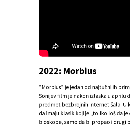
2022: Morbius
"Morbius" je jedan od najtužnijih pr
Sonijev film je nakon izlaska u aprilu 
predmet bezbrojnih internet šala. U 
da imaju klasik koji je „toliko loš da j
bioskope, samo da bi propao i drugi p