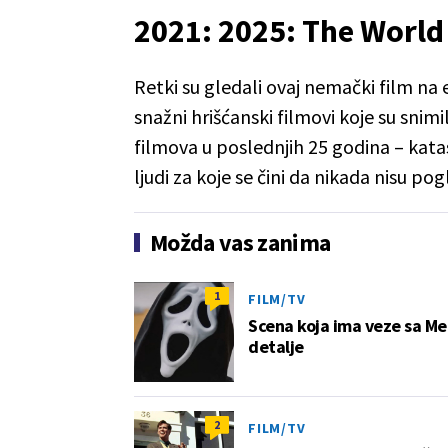
2021: 2025: The World
Retki su gledali ovaj nemački film na 
snažni hrišćanski filmovi koje su snimi
filmova u poslednjih 25 godina – kat
ljudi za koje se čini da nikada nisu pog
Možda vas zanima
1
FILM/TV
Scena koja ima veze sa Me
detalje
2
FILM/TV