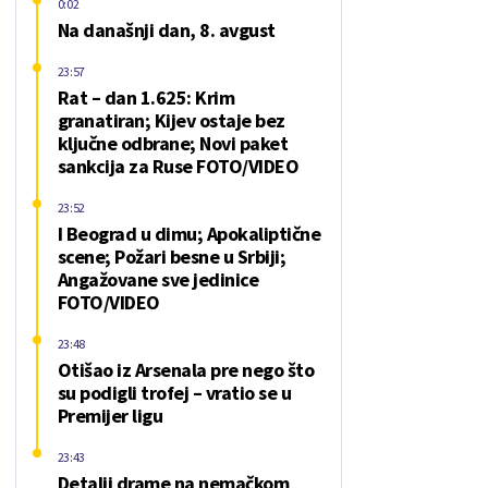
0:02
Na današnji dan, 8. avgust
23:57
Rat – dan 1.625: Krim
granatiran; Kijev ostaje bez
ključne odbrane; Novi paket
sankcija za Ruse FOTO/VIDEO
23:52
I Beograd u dimu; Apokaliptične
scene; Požari besne u Srbiji;
Angažovane sve jedinice
FOTO/VIDEO
23:48
Otišao iz Arsenala pre nego što
su podigli trofej – vratio se u
Premijer ligu
23:43
Detalji drame na nemačkom