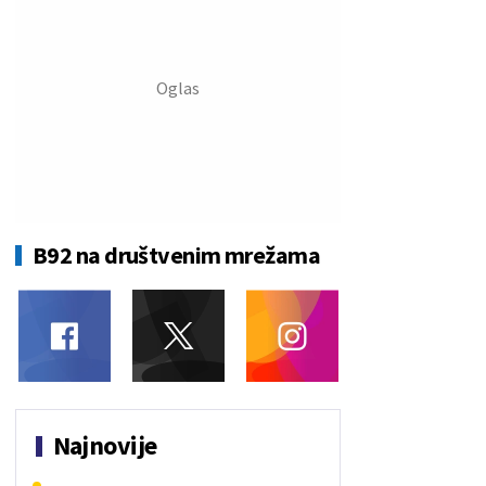
B92 na društvenim mrežama
Najnovije