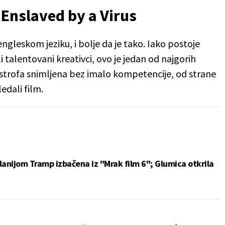
 Enslaved by a Virus
engleskom jeziku, i bolje da je tako. Iako postoje
li talentovani kreativci, ovo je jedan od najgorih
astrofa snimljena bez imalo kompetencije, od strane
ledali film.
lanijom Tramp izbačena iz "Mrak film 6"; Glumica otkrila