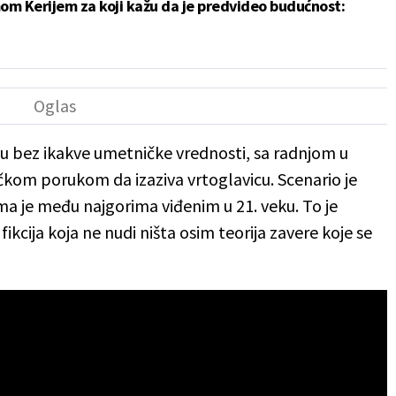
mom Kerijem za koji kažu da je predvideo budućnost:
onu bez ikakve umetničke vrednosti, sa radnjom u
čkom porukom da izaziva vrtoglavicu. Scenario je
ma je među najgorima viđenim u 21. veku. To je
cija koja ne nudi ništa osim teorija zavere koje se