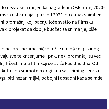
r do nezavisnih miljenika nagrađenih Oskarom, 2020-
ilmska ostvarenja. Ipak, od 2021. do danas snimljeni
tni promašaji koji bacaju loše svetlo na filmsku
vaki projekat da dobije budžet za snimanje, piše
i, od nespretne umetničke režije do loše napisanog
avaju sve te kriterijume. Ipak, neki promašaji su veći
njih šest imala film koji se ističe kao dno dna. Od
li kultni do sramotnih originala sa striming servisa,
gu biti nezanimljivi, odbojni i dosadni kada se rade