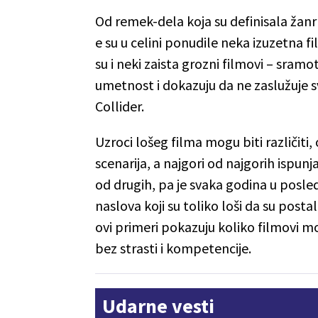
Od remek-dela koja su definisala žan
e su u celini ponudile neka izuzetna f
su i neki zaista grozni filmovi – sramo
umetnost i dokazuju da ne zaslužuje s
Collider.
Uzroci lošeg filma mogu biti različit
scenarija, a najgori od najgorih ispunj
od drugih, pa je svaka godina u posled
naslova koji su toliko loši da su posta
ovi primeri pokazuju koliko filmovi mo
bez strasti i kompetencije.
Udarne vesti