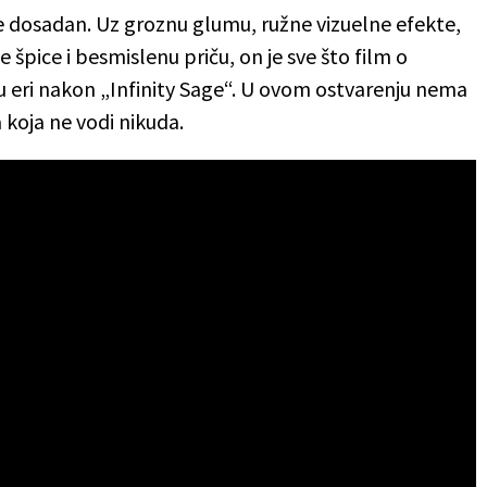
je dosadan. Uz groznu glumu, ružne vizuelne efekte,
špice i besmislenu priču, on je sve što film o
u eri nakon „Infinity Sage“. U ovom ostvarenju nema
 koja ne vodi nikuda.