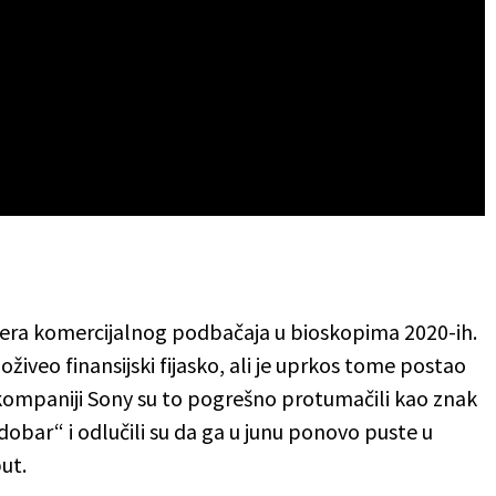
imera komercijalnog podbačaja u bioskopima 2020-ih.
doživeo finansijski fijasko, ali je uprkos tome postao
kompaniji Sony su to pogrešno protumačili kao znak
e dobar“ i odlučili su da ga u junu ponovo puste u
ut.