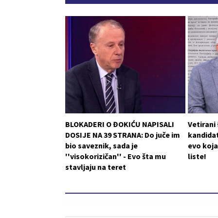
BLOKADERI O ĐOKIĆU NAPISALI
Vetirani
DOSIJE NA 39 STRANA: Do juče im
kandidat
bio saveznik, sada je
evo koja
''visokorizičan'' - Evo šta mu
liste!
stavljaju na teret