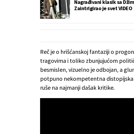
Nagrađivani klasik sa Dži
Zaintrigirao je svet VIDEO
Reč je o hrišćanskoj fantaziji o prog
tragovima i toliko zbunjujućom politi
besmislen, vizuelno je odbojan, a glu
potpuno nekompetentna distopijska fik
ruše na najmanji dašak kritike.