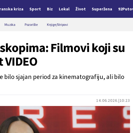
Iranska kriza
Sport
Biz
Lokal
Život
Superžena
92Puto
Muzika
Pozorište
Knjige/Stripovi
skopima: Filmovi koji su
et VIDEO
bilo sjajan period za kinematografiju, ali bilo
14.06.2026.
10:23