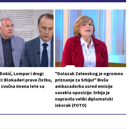
 Đokić, Lompar i drugi
"Dolazak Zelenskog je ogromno
i: Blokaderi prave čistku,
priznanje za Srbiju!" Bivša
 zvučna imena lete sa
ambasadorka usred emisije
sasekla opoziciju: Srbija je
napravila veliki diplomatski
iskorak (FOTO)