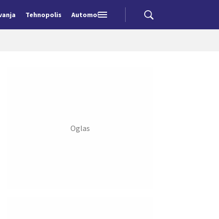
vanja
Tehnopolis
Automobili