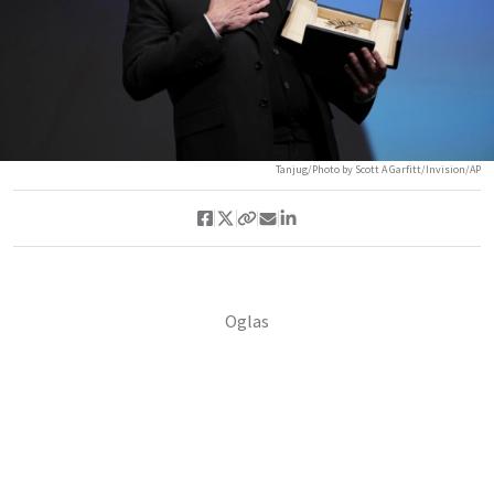
Tanjug/Photo by Scott A Garfitt/Invision/AP