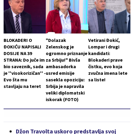
BLOKADERI O
"Dolazak
Vetirani Đokić,
ĐOKIĆU NAPISALI
Zelenskog je
Lompar i drugi
DOSIJE NA 39
ogromno priznanje
kandidati:
STRANA: Do juče im
za Srbiju!" Bivša
Blokaderi prave
bio saveznik, sada
ambasadorka
čistku, evo koja
je ''visokorizičan'' -
usred emisije
zvučna imena lete
Evo šta mu
sasekla opoziciju:
sa liste!
stavljaju na teret
Srbija je napravila
veliki diplomatski
iskorak (FOTO)
Džon Travolta uskoro predstavlja svoj