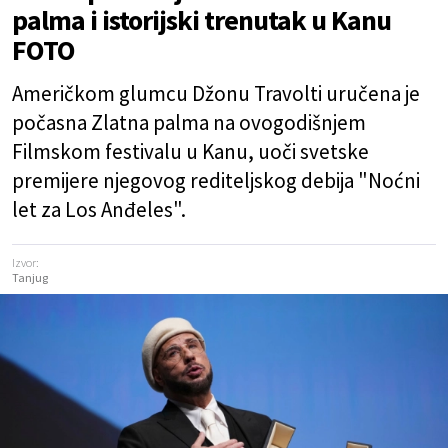
palma i istorijski trenutak u Kanu
FOTO
Američkom glumcu Džonu Travolti uručena je
počasna Zlatna palma na ovogodišnjem
Filmskom festivalu u Kanu, uoči svetske
premijere njegovog rediteljskog debija "Noćni
let za Los Anđeles".
Izvor:
Tanjug