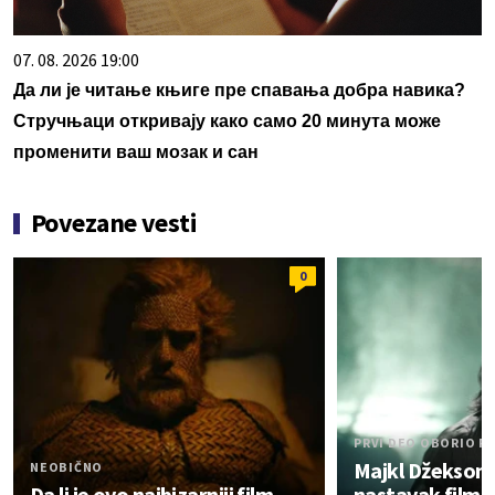
07. 08. 2026 19:00
Да ли је читање књиге пре спавања добра навика?
Стручњаци откривају како само 20 минута може
променити ваш мозак и сан
Povezane vesti
0
PRVI DEO OBORIO R
Majkl Džekson 
NEOBIČNO
Da li je ovo najbizarniji film
nastavak filma 