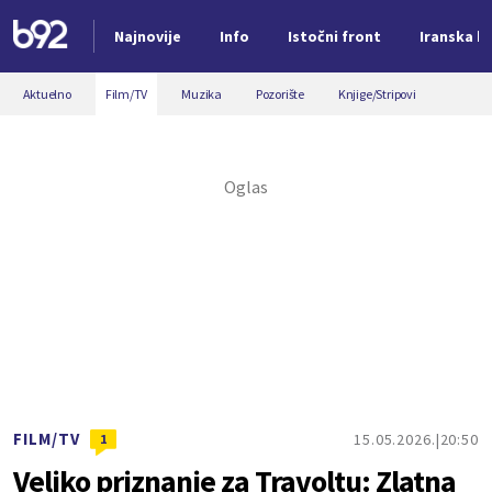
Najnovije
Info
Istočni front
Iranska kr
Nova vest
Aktuelno
Film/TV
Muzika
Pozorište
Knjige/Stripovi
FILM/TV
15.05.2026.
20:50
1
Veliko priznanje za Travoltu: Zlatna