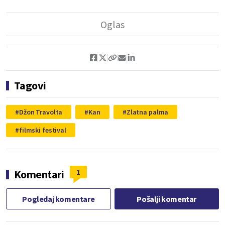
Tagovi
Džon Travolta
Kan
Zlatna palma
filmski festival
1
Komentari
Pogledaj komentare
Pošalji komentar