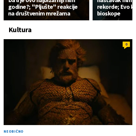
godine?; "Pljušte" reakcije
rekorde; Evo ka
na društvenim mrežama
bioskope
Kultura
0
NEOBIČNO