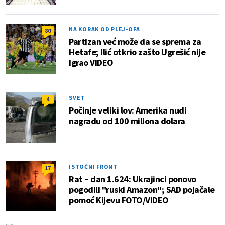
NA KORAK OD PLEJ-OFA
80
Partizan već može da se sprema za
Hetafe; Ilić otkrio zašto Ugrešić nije
igrao VIDEO
SVET
4
Počinje veliki lov: Amerika nudi
nagradu od 100 miliona dolara
ISTOČNI FRONT
17
Rat – dan 1.624: Ukrajinci ponovo
pogodili "ruski Amazon"; SAD pojačale
pomoć Kijevu FOTO/VIDEO