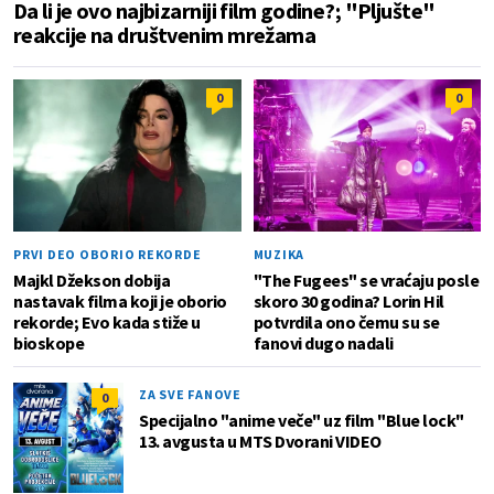
Da li je ovo najbizarniji film godine?; "Pljušte"
reakcije na društvenim mrežama
0
0
PRVI DEO OBORIO REKORDE
MUZIKA
Majkl Džekson dobija
"The Fugees" se vraćaju posle
nastavak filma koji je oborio
skoro 30 godina? Lorin Hil
rekorde; Evo kada stiže u
potvrdila ono čemu su se
bioskope
fanovi dugo nadali
ZA SVE FANOVE
0
Specijalno "anime veče" uz film "Blue lock"
13. avgusta u MTS Dvorani VIDEO