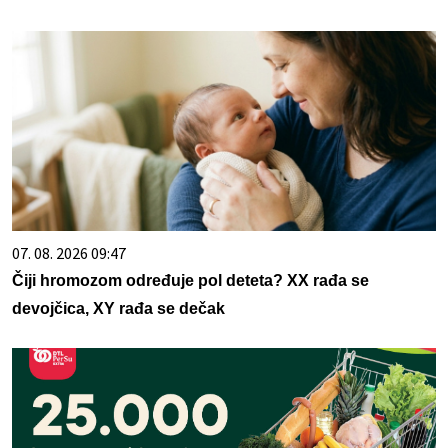
07. 08. 2026 09:47
Čiji hromozom određuje pol deteta? XX rađa se
devojčica, XY rađa se dečak