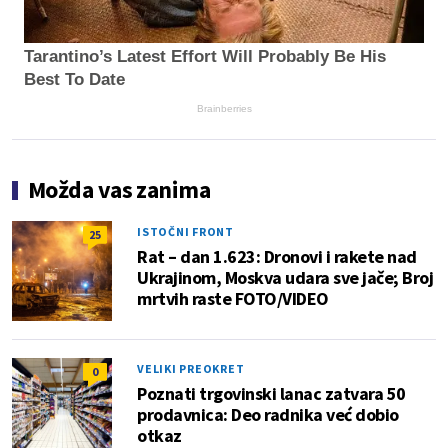
Tarantino’s Latest Effort Will Probably Be His
Best To Date
Brainberries
Možda vas zanima
ISTOČNI FRONT
25
Rat – dan 1.623: Dronovi i rakete nad
Ukrajinom, Moskva udara sve jače; Broj
mrtvih raste FOTO/VIDEO
VELIKI PREOKRET
0
Poznati trgovinski lanac zatvara 50
prodavnica: Deo radnika već dobio
otkaz