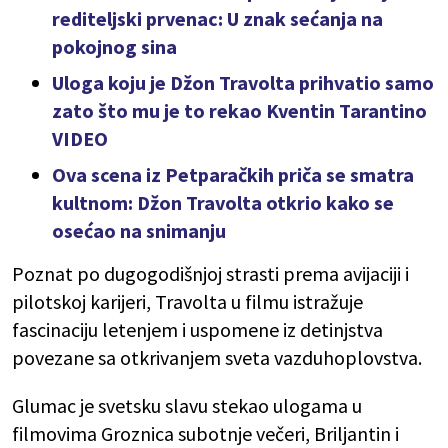
rediteljski prvenac: U znak sećanja na
pokojnog sina
Uloga koju je Džon Travolta prihvatio samo
zato što mu je to rekao Kventin Tarantino
VIDEO
Ova scena iz Petparačkih priča se smatra
kultnom: Džon Travolta otkrio kako se
osećao na snimanju
Poznat po dugogodišnjoj strasti prema avijaciji i
pilotskoj karijeri, Travolta u filmu istražuje
fascinaciju letenjem i uspomene iz detinjstva
povezane sa otkrivanjem sveta vazduhoplovstva.
Glumac je svetsku slavu stekao ulogama u
filmovima Groznica subotnje večeri, Briljantin i