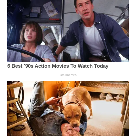
6 Best '90s Action Movies To Watch Today
Brainberries