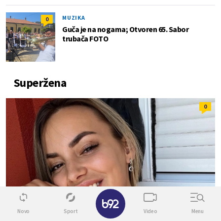
MUZIKA
0
Guča je na nogama; Otvoren 65. Sabor
trubača FOTO
Superžena
0
✕
Novo
Sport
Video
Menu