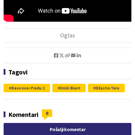
Tagovi
Đavo nosi Pradu 2
Emili Blant
Džastin Teru
0
Komentari
Pošalji komentar