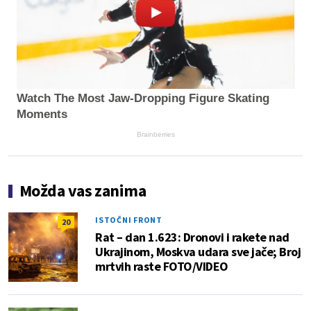
Watch The Most Jaw‑Dropping Figure Skating
Moments
Brainberries
Možda vas zanima
ISTOČNI FRONT
20
Rat – dan 1.623: Dronovi i rakete nad
Ukrajinom, Moskva udara sve jače; Broj
mrtvih raste FOTO/VIDEO