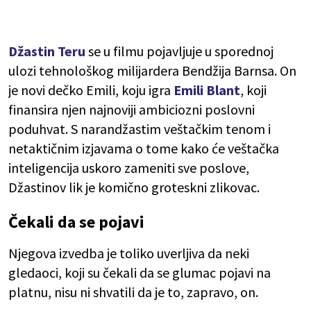
Džastin Teru
se u filmu pojavljuje u sporednoj
ulozi tehnološkog milijardera Bendžija Barnsa. On
je novi dečko Emili, koju igra
Emili Blant
, koji
finansira njen najnoviji ambiciozni poslovni
poduhvat. S narandžastim veštačkim tenom i
netaktičnim izjavama o tome kako će veštačka
inteligencija uskoro zameniti sve poslove,
Džastinov lik je komično groteskni zlikovac.
Čekali da se pojavi
Njegova izvedba je toliko uverljiva da neki
gledaoci, koji su čekali da se glumac pojavi na
platnu, nisu ni shvatili da je to, zapravo, on.