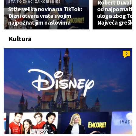
Robert Duval j
ŠTA TO ZNAČI ZA KORISNIKE
Stiže velika novina na TikTok:
od najpoznatiji
Dizni otvara vrata svojim
uloga zbog To
najpoznatijim naslovima
Najveća greška 
Kultura
0