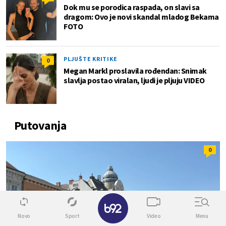
Dok mu se porodica raspada, on slavi sa
dragom: Ovo je novi skandal mladog Bekama
FOTO
PLJUŠTE KRITIKE
0
Megan Markl proslavila rođendan: Snimak
slavlja postao viralan, ljudi je pljuju VIDEO
Putovanja
0
✕
Novo
Sport
Video
Menu