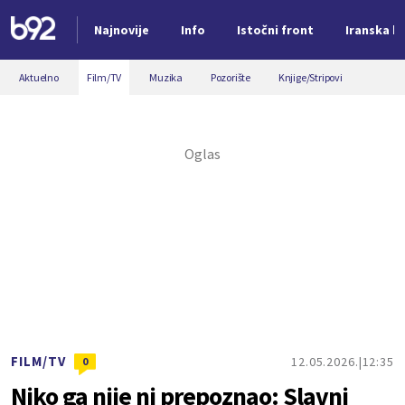
Najnovije
Info
Istočni front
Iranska kr
Nova vest
Aktuelno
Film/TV
Muzika
Pozorište
Knjige/Stripovi
FILM/TV
12.05.2026.
12:35
0
Niko ga nije ni prepoznao: Slavni