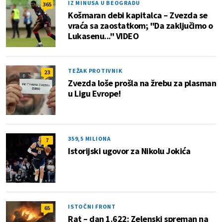
IZ MINUSA U BEOGRADU
365
Košmaran debi kapitalca – Zvezda se
vraća sa zaostatkom; "Da zaključimo o
Lukasenu..." VIDEO
TEŽAK PROTIVNIK
23
Zvezda loše prošla na žrebu za plasman
u Ligu Evrope!
359,5 MILIONA
7
Istorijski ugovor za Nikolu Jokića
ISTOČNI FRONT
65
Rat – dan 1.622: Zelenski spreman na