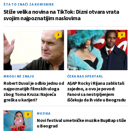
ŠTA TO ZNAČI ZA KORISNIKE
Stiže velika novina na TikTok: Dizni otvara vrata
svojim najpoznatijim naslovima
3
0
MNOGI NE ZNAJU
ČEKA NAS SPEKTAKL
Robert Duval je odbio jednu od
A$AP Rocky i Rijana zablistali
najpoznatijih filmskih uloga
zajedno, a ovo je povod:
zbog Toma Kruza: Najveća
Fanovi sa nestrpljenjem
greška u karijeri?
iščekuju da ih vide u Beogradu
MUZIKA
0
Novi festival umetničke muzike BupBap stiže
u Beograd