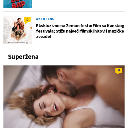
AKTUELNO
0
Ekskluzivno na Zemun festu: Film sa Kanskog
festivala; Stižu najveći filmski hitovi i muzičke
zvezde!
Superžena
0