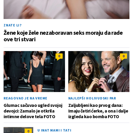
ZNATE LI?
Žene koje žele nezaboravan seks moraju da rade
ove tri stvari
0
0
REAGOVAO JE NA VREME
NAJLEPŠI HOLIVUDSKI PAR
Glumac sačuvao ugled svojoj
Zaljubljeni kao prvog dana:
devojci: Zamalo je otkrila
Imaju četiri ćerke, a ona i dalje
intimne delove tela FOTO
izgleda kao bomba FOTO
U INAT MAMI I TATI
0