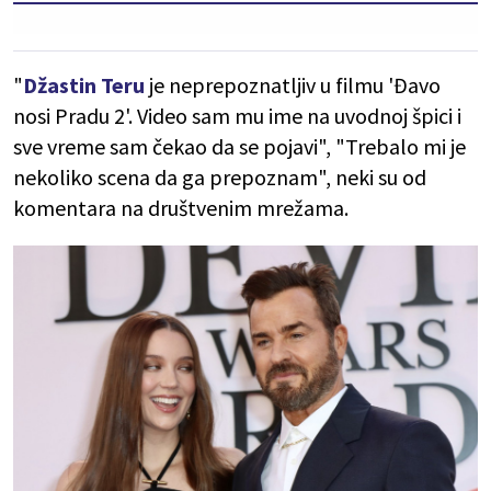
"
Džastin Teru
je neprepoznatljiv u filmu 'Đavo
nosi Pradu 2'. Video sam mu ime na uvodnoj špici i
sve vreme sam čekao da se pojavi", "Trebalo mi je
nekoliko scena da ga prepoznam", neki su od
komentara na društvenim mrežama.