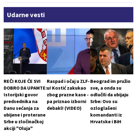
Udarne vesti
REČI KOJE ĆE SVI
Raspad i očaj u ZLF-
Beograd im pružio
DOBRO DA UPAMTE:
u! Kostić zakukao
sve, a onda su
Istorijski govor
zbog prazne kase -
odlučili da ubijaju
predsednika na
pa priznao izborni
Srbe: Ovo su
Danu sećanja za
debakl! (VIDEO)
ozloglašeni
ubijene i proterane
komandanti iz
Srbe u zločinačkoj
Hrvatske i BiH
akciji "Oluja"