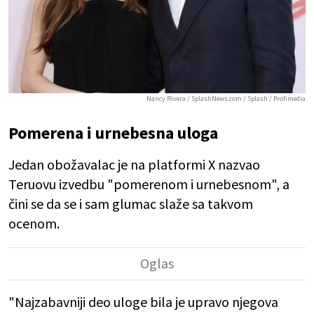
Nancy Rivera / SplashNews.com / Splash / Profimedia
Pomerena i urnebesna uloga
Jedan obožavalac je na platformi X nazvao
Teruovu izvedbu "pomerenom i urnebesnom", a
čini se da se i sam glumac slaže sa takvom
ocenom.
"Najzabavniji deo uloge bila je upravo njegova