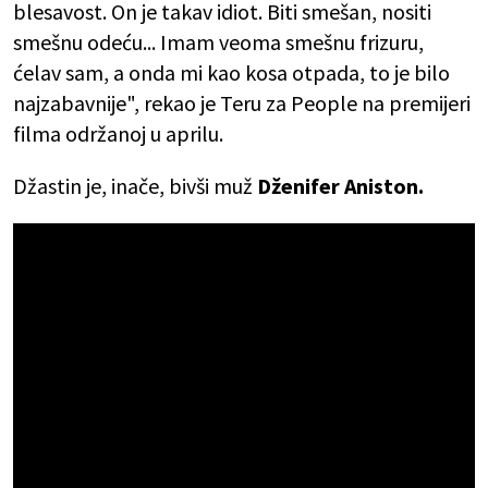
blesavost. On je takav idiot. Biti smešan, nositi
smešnu odeću... Imam veoma smešnu frizuru,
ćelav sam, a onda mi kao kosa otpada, to je bilo
najzabavnije", rekao je Teru za People na premijeri
filma održanoj u aprilu.
Džastin je, inače, bivši muž
Dženifer Aniston.