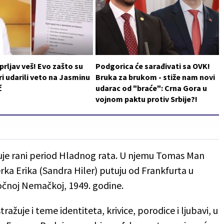
 prljav veš! Evo zašto su
Podgorica će sarađivati sa OVK!
i udarili veto na Jasminu
Bruka za brukom - stiže nam novi
ć
udarac od "braće": Crna Gora u
vojnom paktu protiv Srbije?!
uje rani period Hladnog rata. U njemu Tomas Man
rka Erika (Sandra Hiler) putuju od Frankfurta u
čnoj Nemačkoj, 1949. godine.
ažuje i teme identiteta, krivice, porodice i ljubavi, u