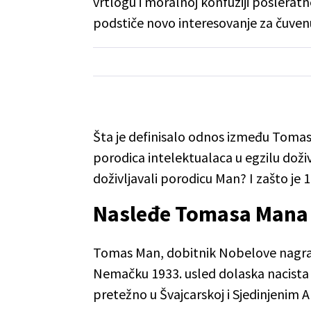
vrtlogu i moralnoj konfuziji poslerat
podstiče novo interesovanje za čuve
Šta je definisalo odnos između Tomas
porodica intelektualaca u egzilu dož
doživljavali porodicu Man? I zašto je 
Nasleđe Tomasa Mana
Tomas Man, dobitnik Nobelove nagrade
Nemačku 1933. usled dolaska nacista 
pretežno u Švajcarskoj i Sjedinjenim