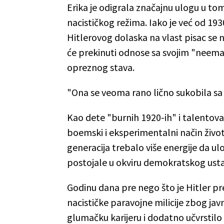
Erika je odigrala značajnu ulogu u to
nacističkog režima. Iako je već od 19
Hitlerovog dolaska na vlast pisac se ni
će prekinuti odnose sa svojim "nee
opreznog stava.
"Ona se veoma rano lično sukobila sa n
Kao dete "burnih 1920-ih" i talentova
boemski i eksperimentalni način život
generacija trebalo više energije da ulo
postojale u okviru demokratskog ust
Godinu dana pre nego što je Hitler pr
nacističke paravojne milicije zbog jav
glumačku karijeru i dodatno učvrstilo 