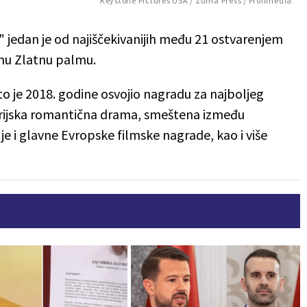
Keystone Pictures USA / Zuma Press / Profimedia
 jedan je od najiščekivanijih među 21 ostvarenjem
žnu Zlatnu palmu.
što je 2018. godine osvojio nagradu za najboljeg
storijska romantična drama, smeštena između
 je i glavne Evropske filmske nagrade, kao i više