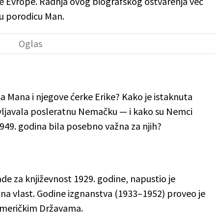
ne Evrope. Radnja ovog biografskog ostvarenja već
nu porodicu Man.
a Mana i njegove ćerke Erike? Kako je istaknuta
ivljavala posleratnu Nemačku — i kako su Nemci
1949. godina bila posebno važna za njih?
 za književnost 1929. godine, napustio je
na vlast. Godine izgnanstva (1933–1952) proveo je
 Američkim Državama.