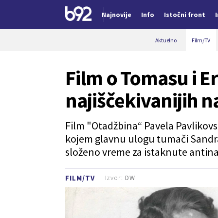
Najnovije
Info
Istočni front
Nova vest
Aktuelno
Film/TV
Film o Tomasu i Er
najiščekivanijih n
Film "Otadžbina“ Pavela Pavlikovsk
kojem glavnu ulogu tumači Sandra
složeno vreme za istaknute antina
Izvor:
DW
FILM/TV