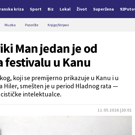
Iranska kriza
Sport
Biz
Lokal
Život
Superžena
92Puto
Muzika
Pozorište
Knjige/Stripovi
iki Man jedan je od
a festivalu u Kanu
og, koji se premijerno prikazuje u Kanu i u
 Hiler, smešten je u period Hladnog rata —
cističke intelektualce.
11.05.2026.
20:01