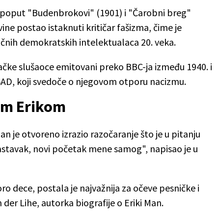
poput "Budenbrokovi" (1901) i "Čarobni breg"
ne postao istaknuti kritičar fašizma, čime je
učnih demokratskih intelektualaca 20. veka.
ačke slušaoce emitovani preko BBC-ja između 1940. i
SAD, koji svedoče o njegovom otporu nacizmu.
om Erikom
n je otvoreno izrazio razočaranje što je u pitanju
i nastavak, novi početak mene samog", napisao je u
ro dece, postala je najvažnija za očeve pesničke i
der Lihe, autorka biografije o Eriki Man.