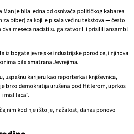
a Man je bila jedna od osnivača političkog kabarea
za biber) za koji je pisala većinu tekstova — često
o dva meseca nacisti su ga zatvorili i prisilili ansambl
a iz bogate jevrejske industrijske porodice, i njihova
konima bila smatrana Jevrejima.
, uspešnu karijeru kao reporterka i književnica,
o je brzo demokratija urušena pod Hitlerom, uprkos
 mislilaca".
ajnim kod nje i što je, nažalost, danas ponovo
godine