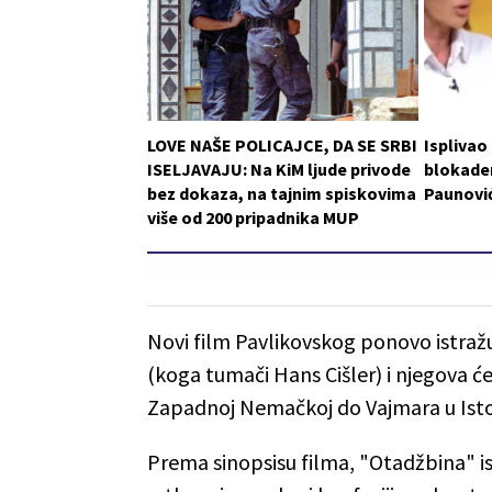
LOVE NAŠE POLICAJCE, DA SE SRBI
Isplivao
ISELJAVAJU: Na KiM ljude privode
blokader
bez dokaza, na tajnim spiskovima
Paunovi
više od 200 pripadnika MUP
Novi film Pavlikovskog ponovo istraž
(koga tumači Hans Cišler) i njegova će
Zapadnoj Nemačkoj do Vajmara u Isto
Prema sinopsisu filma, "Otadžbina" istr