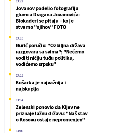
13:23
Jovanov podelio fotografiju
glumca Dragana Jovanovića:
Blokaderi se pitaju – ko je
stvarno "njihov" FOTO
13:20
Đurić poručio: "Ozbiljna država
razgovara sa svima"; "Nećemo
voditi ničiju tuđu politiku,
vodićemo srpsku"
13:15
Košarka je najvažnija i
najskuplja
13:14
Zelenski ponovio da Kijev ne
priznaje lažnu državu: "Naš stav
o Kosovu ostaje nepromenjen"
13:09