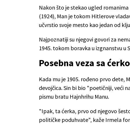
Nakon što je stekao ugled romanima 
(1924), Man je tokom Hitlerove vladavi
učvrstio svoje mesto kao jedan od klj
Najpoznatiji su njegovi govori za nem
1945. tokom boravka u izgnanstvu u 
Posebna veza sa ćerk
Kada mu je 1905. rođeno prvo dete, Ma
devojčica. Sin bi bio "poetičniji, već
pismu bratu Hajnhrihu Manu.
"Ipak, ta ćerka, prvo od njegovo šesto
političke poduhvate", kaže Irmela fon 