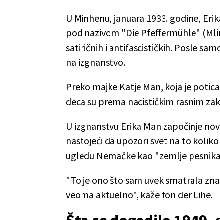
U Minhenu, januara 1933. godine, Erik
pod nazivom "Die Pfeffermühle" (Mlin 
satiričnih i antifascističkih. Posle sam
na izgnanstvo.
Preko majke Katje Man, koja je potical
deca su prema nacističkim rasnim za
U izgnanstvu Erika Man započinje novu
nastojeći da upozori svet na to kolik
ugledu Nemačke kao "zemlje pesnika i
"To je ono što sam uvek smatrala znač
veoma aktuelno", kaže fon der Lihe.
Šta se dogodilo 1949. 