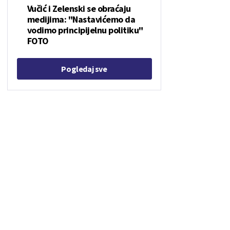
Vučić i Zelenski se obraćaju
medijima: "Nastavićemo da
vodimo principijelnu politiku"
FOTO
Pogledaj sve