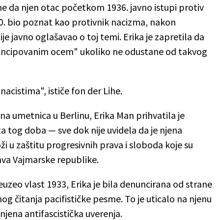
me da njen otac početkom 1936. javno istupi protiv
30. bio poznat kao protivnik nacizma, nakon
je javno oglašavao o toj temi. Erika je zapretila da
mancipovanim ocem" ukoliko ne odustane od takvog
acistima", ističe fon der Lihe.
na umetnica u Berlinu, Erika Man prihvatila je
a tog doba — sve dok nije uvidela da je njena
ži u zaštitu progresivnih prava i sloboda koje su
ava Vajmarske republike.
euzeo vlast 1933, Erika je bila denuncirana od strane
nog čitanja pacifističke pesme. To je uticalo na njenu
njena antifascistička uverenja.