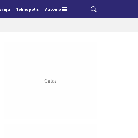
vanja
Tehnopolis
Automobili