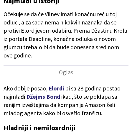
Najmlađi u istoriji
Očekuje se da će Vilnev imati konačnu reč u toj
odluci, a za sada nema nikakvih naznaka da se
protivi Elordijevom odabiru. Prema Džastinu Krolu
iz portala Deadline, konačna odluka o novom
glumcu trebalo bi da bude donesena sredinom
ove godine.
Ako dobije posao,
Elordi
bi sa 28 godina postao
najmlađi
Džejms Bond
ikad, što se poklapa sa
ranijim izveštajima da kompanija Amazon želi
mladog agenta kako bi osvežio franšizu.
Hladniji i nemilosrdniji