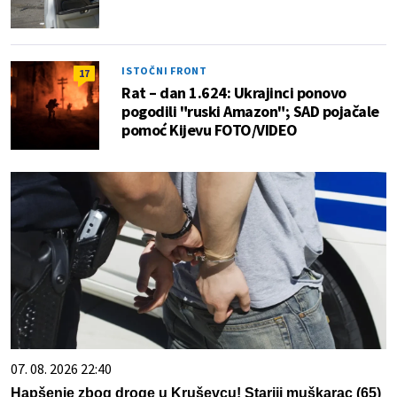
ISTOČNI FRONT
17
Rat – dan 1.624: Ukrajinci ponovo
pogodili "ruski Amazon"; SAD pojačale
pomoć Kijevu FOTO/VIDEO
07. 08. 2026 22:40
Hapšenje zbog droge u Kruševcu! Stariji muškarac (65)