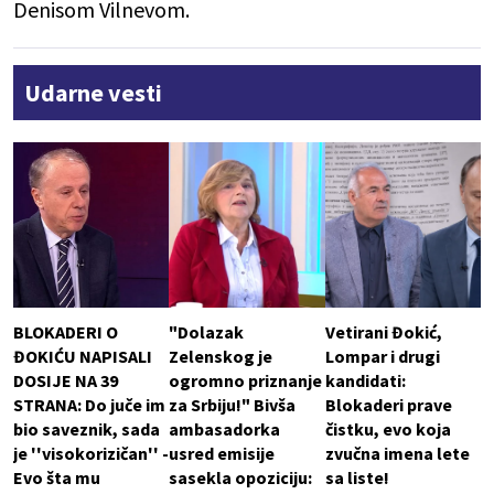
Denisom Vilnevom.
Udarne vesti
BLOKADERI O
"Dolazak
Vetirani Đokić,
ĐOKIĆU NAPISALI
Zelenskog je
Lompar i drugi
DOSIJE NA 39
ogromno priznanje
kandidati:
STRANA: Do juče im
za Srbiju!" Bivša
Blokaderi prave
bio saveznik, sada
ambasadorka
čistku, evo koja
je ''visokorizičan'' -
usred emisije
zvučna imena lete
Evo šta mu
sasekla opoziciju:
sa liste!