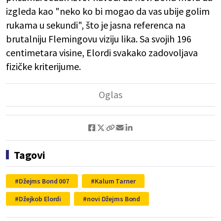
izgleda kao "neko ko bi mogao da vas ubije golim
rukama u sekundi", što je jasna referenca na
brutalniju Flemingovu viziju lika. Sa svojih 196
centimetara visine, Elordi svakako zadovoljava
fizičke kriterijume.
Tagovi
Džejms Bond 007
Kalum Tarner
Džejkob Elordi
novi Džejms Bond