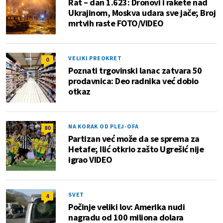
Rat – dan 1.623: Dronovi i rakete nad
Ukrajinom, Moskva udara sve jače; Broj
mrtvih raste FOTO/VIDEO
VELIKI PREOKRET
0
Poznati trgovinski lanac zatvara 50
prodavnica: Deo radnika već dobio
otkaz
NA KORAK OD PLEJ-OFA
80
Partizan već može da se sprema za
Hetafe; Ilić otkrio zašto Ugrešić nije
igrao VIDEO
SVET
4
Počinje veliki lov: Amerika nudi
nagradu od 100 miliona dolara