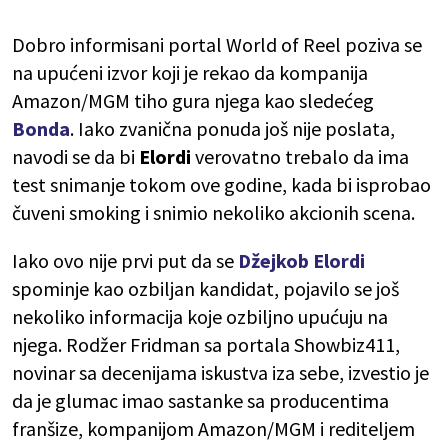
Dobro informisani portal World of Reel poziva se
na upućeni izvor koji je rekao da kompanija
Amazon/MGM tiho gura njega kao sledećeg
Bonda
. Iako zvanična ponuda još nije poslata,
navodi se da bi
Elordi
verovatno trebalo da ima
test snimanje tokom ove godine, kada bi isprobao
čuveni smoking i snimio nekoliko akcionih scena.
Iako ovo nije prvi put da se
Džejkob Elordi
spominje kao ozbiljan kandidat, pojavilo se još
nekoliko informacija koje ozbiljno upućuju na
njega. Rodžer Fridman sa portala Showbiz411,
novinar sa decenijama iskustva iza sebe, izvestio je
da je glumac imao sastanke sa producentima
franšize, kompanijom Amazon/MGM i rediteljem