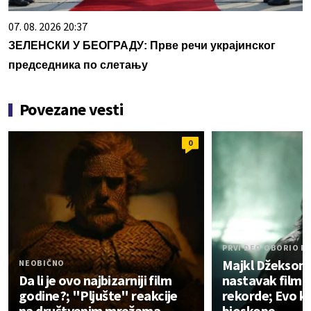
07. 08. 2026 20:37
ЗЕЛЕНСКИ У БЕОГРАДУ: Прве речи украјинског
председника по слетању
Povezane vesti
0
PRVI DEO OBORIO R
Majkl Džekson 
NEOBIČNO
Da li je ovo najbizarniji film
nastavak filma 
godine?; "Pljušte" reakcije
rekorde; Evo ka
na društvenim mrežama
bioskope