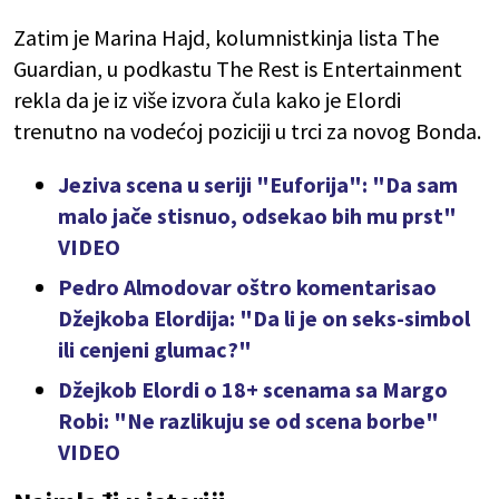
Zatim je Marina Hajd, kolumnistkinja lista The
Guardian, u podkastu The Rest is Entertainment
rekla da je iz više izvora čula kako je Elordi
trenutno na vodećoj poziciji u trci za novog Bonda.
Jeziva scena u seriji "Euforija": "Da sam
malo jače stisnuo, odsekao bih mu prst"
VIDEO
Pedro Almodovar oštro komentarisao
Džejkoba Elordija: "Da li je on seks-simbol
ili cenjeni glumac?"
Džejkob Elordi o 18+ scenama sa Margo
Robi: "Ne razlikuju se od scena borbe"
VIDEO