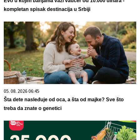
Evo u kojim banjama važi vaučer od 10.000 dinara -
kompletan spisak destinacija u Srbiji
05. 08. 2026 06:45
Šta dete nasleđuje od oca, a šta od majke? Sve što
treba da znate o genetici