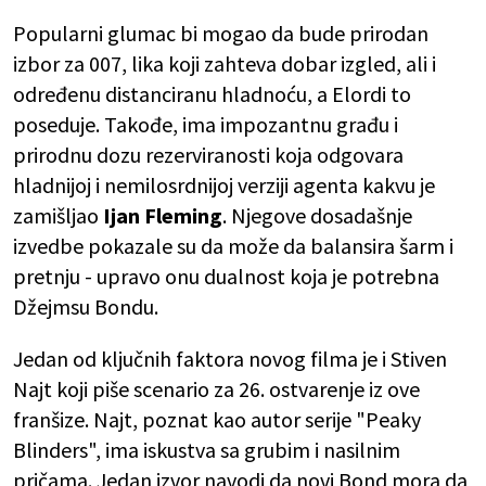
Popularni glumac bi mogao da bude prirodan
izbor za 007, lika koji zahteva dobar izgled, ali i
određenu distanciranu hladnoću, a Elordi to
poseduje. Takođe, ima impozantnu građu i
prirodnu dozu rezerviranosti koja odgovara
hladnijoj i nemilosrdnijoj verziji agenta kakvu je
zamišljao
Ijan Fleming
. Njegove dosadašnje
izvedbe pokazale su da može da balansira šarm i
pretnju - upravo onu dualnost koja je potrebna
Džejmsu Bondu.
Jedan od ključnih faktora novog filma je i Stiven
Najt koji piše scenario za 26. ostvarenje iz ove
franšize. Najt, poznat kao autor serije "Peaky
Blinders", ima iskustva sa grubim i nasilnim
pričama. Jedan izvor navodi da novi Bond mora da