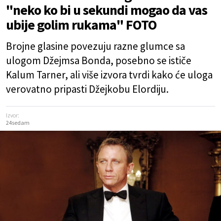
"neko ko bi u sekundi mogao da vas
ubije golim rukama" FOTO
Brojne glasine povezuju razne glumce sa
ulogom Džejmsa Bonda, posebno se ističe
Kalum Tarner, ali više izvora tvrdi kako će uloga
verovatno pripasti Džejkobu Elordiju.
Izvor:
24sedam