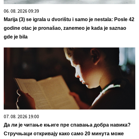
06. 08. 2026 09:39
Marija (3) se igrala u dvorištu i samo je nestala: Posle 42
godine otac je pronašao, zanemeo je kada je saznao
gde je bila
07. 08. 2026 19:00
Да ли је читање књиге пре спавања добра навика?
Стручњаци откривају како само 20 минута може