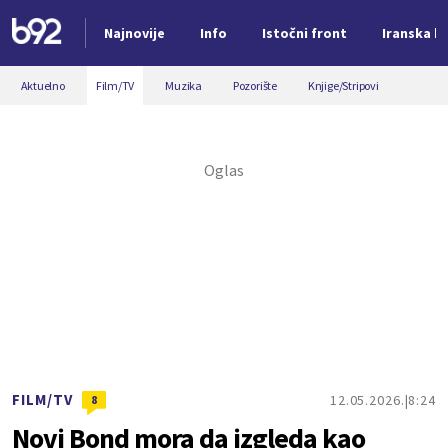
Najnovije
Info
Istočni front
Iranska kr
Nova vest
Aktuelno
Film/TV
Muzika
Pozorište
Knjige/Stripovi
FILM/TV
12.05.2026.
8:24
8
Novi Bond mora da izgleda kao