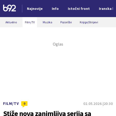
Najnovije
Info
Istočni front
Iranska kr
Nova vest
Aktuelno
Film/TV
Muzika
Pozorište
Knjige/Stripovi
FILM/TV
02.05.2026.
20:30
0
Stiže nova zanimljiva serija sa