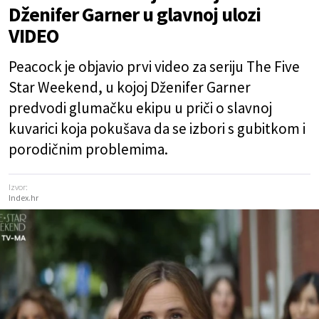
Dženifer Garner u glavnoj ulozi
VIDEO
Peacock je objavio prvi video za seriju The Five
Star Weekend, u kojoj Dženifer Garner
predvodi glumačku ekipu u priči o slavnoj
kuvarici koja pokušava da se izbori s gubitkom i
porodičnim problemima.
Izvor:
Index.hr