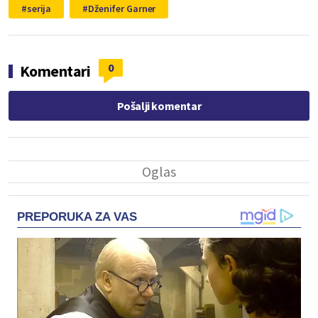
serija
Dženifer Garner
0
Komentari
Pošalji komentar
PREPORUKA ZA VAS