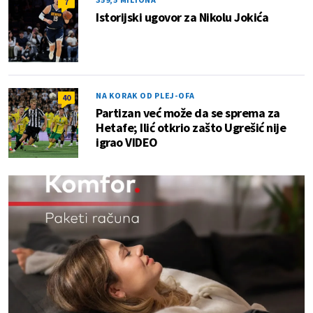
7
Istorijski ugovor za Nikolu Jokića
NA KORAK OD PLEJ-OFA
40
Partizan već može da se sprema za
Hetafe; Ilić otkrio zašto Ugrešić nije
igrao VIDEO