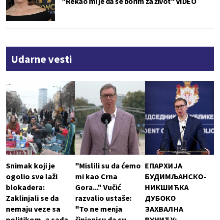
"Rekao mi je da se borim za život" VIDEO
Udarne vesti
Snimak koji je
"Mislili su da ćemo
ЕПАРХИЈА
ogolio sve laži
mi kao Crna
БУДИМЉАНСКО-
blokadera:
Gora..." Vučić
НИКШИЋКА
Zaklinjali se da
razvalio ustaše:
ДУБОКО
nemaju veze sa
"To ne menja
ЗАХВАЛНА
politikom, a sada
činjenicu da su
ВУЧИЋУ: