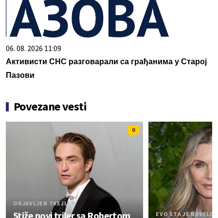
06. 08. 2026 11:09
Активисти СНС разговарали са грађанима у Старој
Пазови
Povezane vesti
0
OBJAVLJEN TREJLER
Stiže novi triler sa Robertom
EVO ŠTA JE NAVELO 