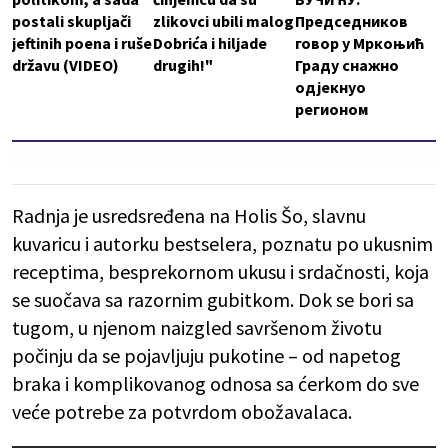
postali skupljači
zlikovci ubili malog
Председников
jeftinih poena i ruše
Dobrića i hiljade
говор у Мркоњић
državu (VIDEO)
drugih!"
Граду снажно
одјекнуо
регионом
Radnja je usredsređena na Holis Šo, slavnu
kuvaricu i autorku bestselera, poznatu po ukusnim
receptima, besprekornom ukusu i srdačnosti, koja
se suočava sa razornim gubitkom. Dok se bori sa
tugom, u njenom naizgled savršenom životu
počinju da se pojavljuju pukotine – od napetog
braka i komplikovanog odnosa sa ćerkom do sve
veće potrebe za potvrdom obožavalaca.