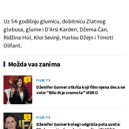
Uz 54-godišnju glumicu, dobitnicu Zlatnog
globusa, glume i D’Arsi Karden, Džema Čan,
Ridžina Hol, Kloi Sevinji, Harlou Džejn i Timoti
Olifant.
Možda vas zanima
1
FILM/TV
Dženifer Garner otkrila koji film njena deca ne
vole: "Bilo ih je sramota" VIDEO
1
FILM/TV
Dženifer Garner kolegi odgrizla pola uveta: