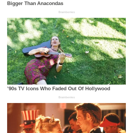
Bigger Than Anacondas
Brainberries
’90s TV Icons Who Faded Out Of Hollywood
Brainberries