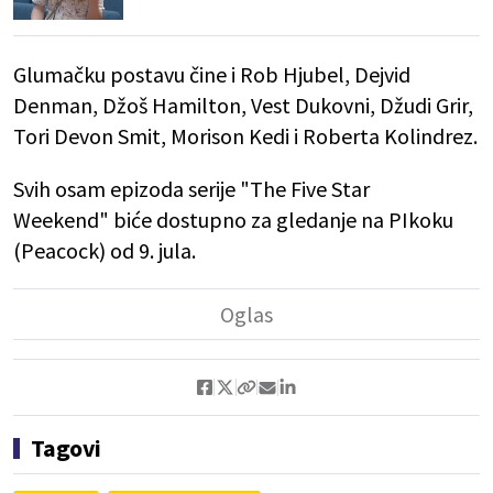
Glumačku postavu čine i Rob Hjubel, Dejvid
Denman, Džoš Hamilton, Vest Dukovni, Džudi Grir,
Tori Devon Smit, Morison Kedi i Roberta Kolindrez.
Svih osam epizoda serije "The Five Star
Weekend" biće dostupno za gledanje na PIkoku
(Peacock) od 9. jula.
Tagovi