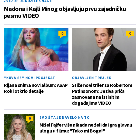
ZVEZDE UDRUŽILE SNAGE
Madona i Kajli Minog objavljuju prvu zajedničku
pesmu VIDEO
0
0
"KUVA SE" NOVI PROJEKAT
OBJAVLJEN TREJLER
Rijana snima novi album: ASAP
Stiže novi triler sa Robertom
Roki otkrio detalje
Patinsonom: Jeziva priča
zasnovana na istinitim
događajima VIDEO
EVO ŠTA JE NAVELO NA TO
0
Mišel Fajfer više nikada ne želi da igra glavnu
ulogu u filmu: "Tako mi Boga!"