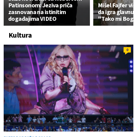
Patinsonom: Jeziva priča
Mišel Fajfer viš
zasnovana na istinitim
da igra glavnu 
događajima VIDEO
"Tako mi Boga
Kultura
0