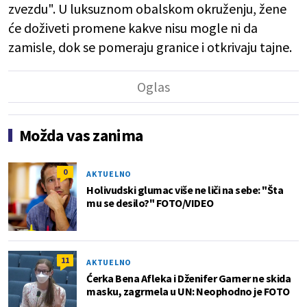
zvezdu". U luksuznom obalskom okruženju, žene
će doživeti promene kakve nisu mogle ni da
zamisle, dok se pomeraju granice i otkrivaju tajne.
Možda vas zanima
0
AKTUELNO
Holivudski glumac više ne liči na sebe: "Šta
mu se desilo?" FOTO/VIDEO
11
AKTUELNO
Ćerka Bena Afleka i Dženifer Garner ne skida
masku, zagrmela u UN: Neophodno je FOTO