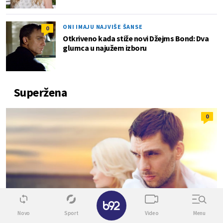
ONI IMAJU NAJVIŠE ŠANSE
0
Otkriveno kada stiže novi Džejms Bond: Dva
glumca u najužem izboru
Superžena
0
✕
Novo
Sport
Video
Menu