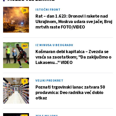
ISTOČNI FRONT
25
Rat – dan 1.623: Dronovi i rakete nad
Ukrajinom, Moskva udara sve jače; Broj
mrtvih raste FOTO/VIDEO
IZ MINUSA U BEOGRADU
367
Košmaran debi kapitalca – Zvezda se
vraća sa zaostatkom; "Da zaključimo o
Lukasenu..." VIDEO
VELIKI PREOKRET
0
Poznati trgovinski lanac zatvara 50
prodavnica: Deo radnika već dobio
otkaz
359,5 MILIONA