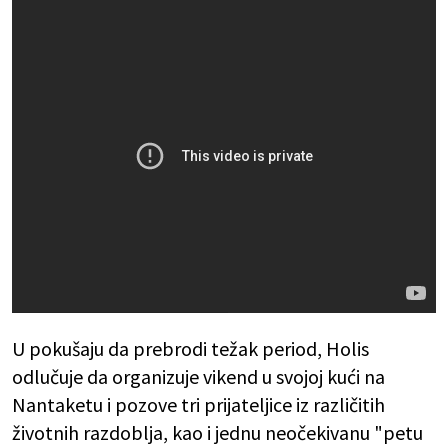
U pokušaju da prebrodi težak period, Holis
odlučuje da organizuje vikend u svojoj kući na
Nantaketu i pozove tri prijateljice iz različitih
životnih razdoblja, kao i jednu neočekivanu "petu