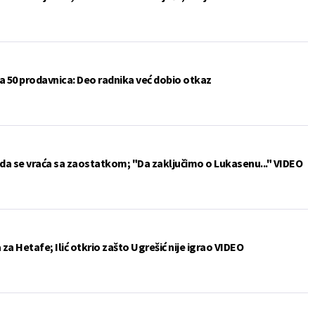
a 50 prodavnica: Deo radnika već dobio otkaz
da se vraća sa zaostatkom; "Da zaključimo o Lukasenu..." VIDEO
a Hetafe; Ilić otkrio zašto Ugrešić nije igrao VIDEO