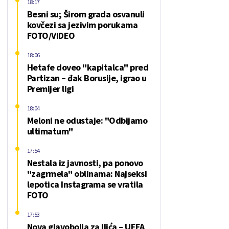
18:17
Besni su; Širom grada osvanuli
kovčezi sa jezivim porukama
FOTO/VIDEO
18:06
Hetafe doveo "kapitalca" pred
Partizan – đak Borusije, igrao u
Premijer ligi
18:04
Meloni ne odustaje: "Odbijamo
ultimatum"
17:54
Nestala iz javnosti, pa ponovo
"zagrmela" oblinama: Najseksi
lepotica Instagrama se vratila
FOTO
17:53
Nova glavobolja za Ilića – UEFA