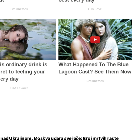
Brainberries
CTA Love
s ordinary drink is
What Happened To The Blue
ret to feeling your
Lagoon Cast? See Them Now
very day
Brainberries
CTA Favorite
e nad Ukrajinom, Moskva udara sve jače; Broj mrtvih raste