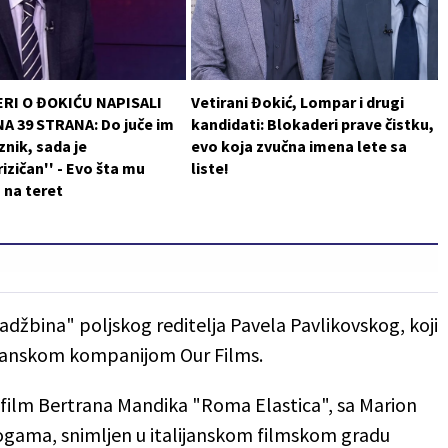
RI O ĐOKIĆU NAPISALI
Vetirani Đokić, Lompar i drugi
A 39 STRANA: Do juče im
kandidati: Blokaderi prave čistku,
znik, sada je
evo koja zvučna imena lete sa
rizičan'' - Evo šta mu
liste!
u na teret
tadžbina" poljskog reditelja Pavela Pavlikovskog, koji
ijanskom kompanijom Our Films.
 film Bertrana Mandika "Roma Elastica", sa Marion
logama, snimljen u italijanskom filmskom gradu