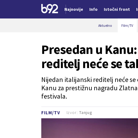
Najnovije
Info
Istočni front
Nova vest
Aktuelno
Film/TV
Presedan u Kanu: 
reditelj neće se t
Nijedan italijanski reditelj neće 
Kanu za prestižnu nagradu Zlatna 
festivala.
Izvor:
Tanjug
FILM/TV