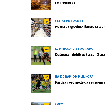
FOTO/VIDEO
VELIKI PREOKRET
0
Poznati trgovinski lanac zatvar
IZ MINUSA U BEOGRADU
367
Košmaran debi kapitalca – Zvez
NA KORAK OD PLEJ-OFA
80
Partizan već može da se sprema z
SVET