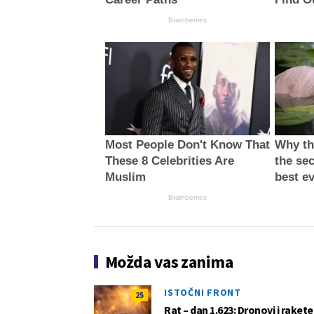
Brainberries
Most People Don't Know That
Why thi
These 8 Celebrities Are
the sec
Muslim
best e
Brainberries
Možda vas zanima
ISTOČNI FRONT
25
Rat – dan 1.623: Dronovi i raket