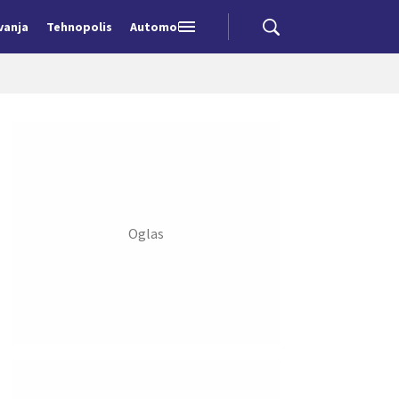
vanja
Tehnopolis
Automobili