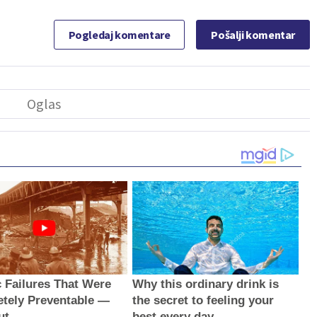
Pogledaj komentare
Pošalji komentar
c Failures That Were
Why this ordinary drink is
tely Preventable —
the secret to feeling your
ut
best every day