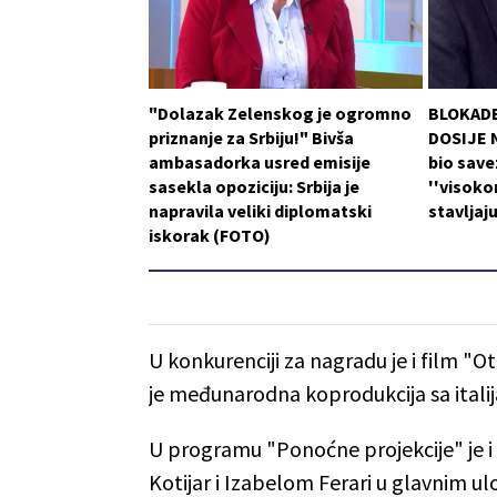
"Dolazak Zelenskog je ogromno
BLOKADE
priznanje za Srbiju!" Bivša
DOSIJE N
ambasadorka usred emisije
bio save
sasekla opoziciju: Srbija je
''visoko
napravila veliki diplomatski
stavljaj
iskorak (FOTO)
U konkurenciji za nagradu je i film "O
je međunarodna koprodukcija sa ital
U programu "Ponoćne projekcije" je i
Kotijar i Izabelom Ferari u glavnim u