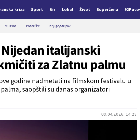
Iranska kriza
Sport
Biz
Lokal
Život
Superžena
92Puto
Muzika
Pozorište
Knjige/Stripovi
Nijedan italijanski
akmičiti za Zlatnu palmu
se ove godine nadmetati na filmskom festivalu u
palma, saopštili su danas organizatori
09.04.2026.
14:28