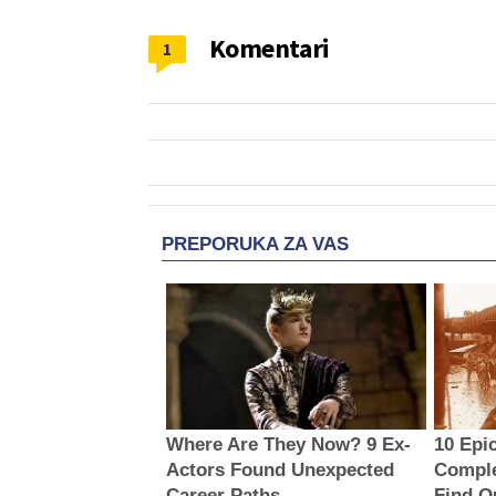
Komentari
1
PREPORUKA ZA VAS
Where Are They Now? 9 Ex-
10 Epi
Actors Found Unexpected
Comple
Career Paths
Find O