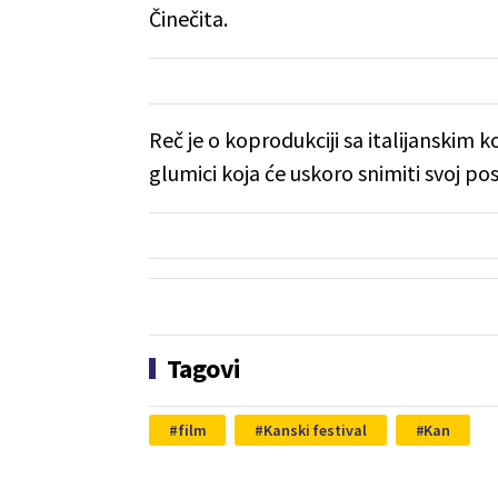
Činečita.
Reč je o koprodukciji sa italijanskim
glumici koja će uskoro snimiti svoj po
Tagovi
film
Kanski festival
Kan