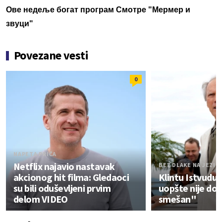
Ове недеље богат програм Смотре "Мермер и
звуци"
Povezane vesti
0
NAPETA PRIČA
Netflix najavio nastavak
BEZ DLAKE NA JEZIK
akcionog hit filma: Gledaoci
Klintu Istvudu 
su bili oduševljeni prvim
uopšte nije dop
delom VIDEO
smešan"