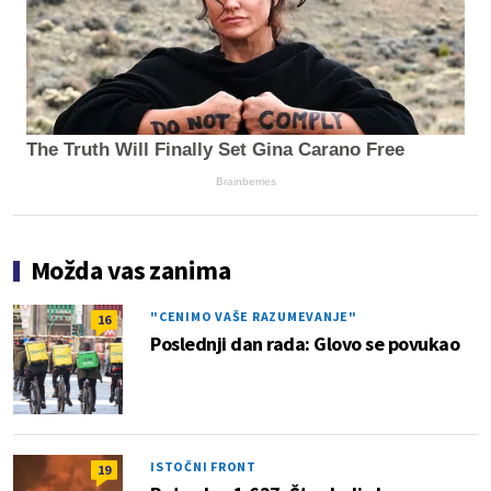
The Truth Will Finally Set Gina Carano Free
Brainberries
Možda vas zanima
"CENIMO VAŠE RAZUMEVANJE"
16
Poslednji dan rada: Glovo se povukao
ISTOČNI FRONT
19