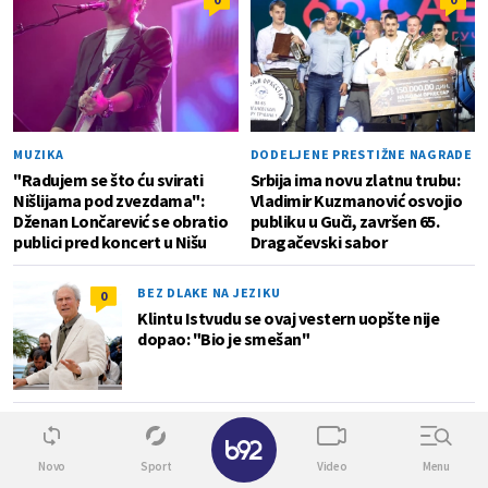
MUZIKA
DODELJENE PRESTIŽNE NAGRADE
"Radujem se što ću svirati
Srbija ima novu zlatnu trubu:
Nišlijama pod zvezdama":
Vladimir Kuzmanović osvojio
Dženan Lončarević se obratio
publiku u Guči, završen 65.
publici pred koncert u Nišu
Dragačevski sabor
BEZ DLAKE NA JEZIKU
0
Klintu Istvudu se ovaj vestern uopšte nije
dopao: "Bio je smešan"
ZARADIO PREKO MILIJARDU DOLARA
✕
18
Nolan oborio sopstveni rekord: "Odiseja"
Novo
Sport
Video
Menu
postala njegov najuspešniji film