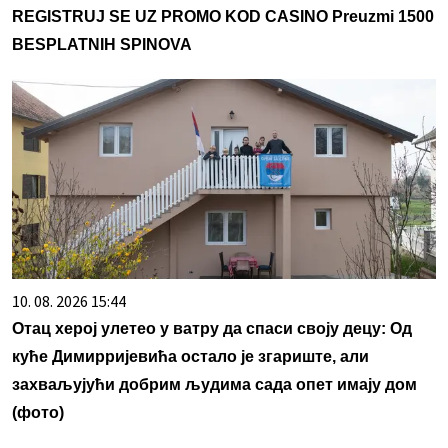
REGISTRUJ SE UZ PROMO KOD CASINO Preuzmi 1500
BESPLATNIH SPINOVA
10. 08. 2026 15:44
Отац херој улетео у ватру да спаси своју децу: Од
куће Димирријевића остало је згариште, али
захваљујући добрим људима сада опет имају дом
(фото)