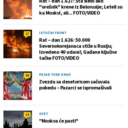
Rat – dan 1.627: Šta sledi ako
"orešnik" krene iz Belorusije; Leteli su
ka Moskvi, ali... FOTO/VIDEO
ISTOČNI FRONT
17
Rat – dan 1.626: 50.000
Severnokorejanaca stiže u Rusiju;
Izvedeno 40 udara!; Gađane ključne
tačke FOTO/VIDEO
PAZAR TVRD ORAH
49
Zvezda sa desetoricom sačuvala
pobedu – Pazarci se ispromašivali
SVET
14
"Moskva će pasti"