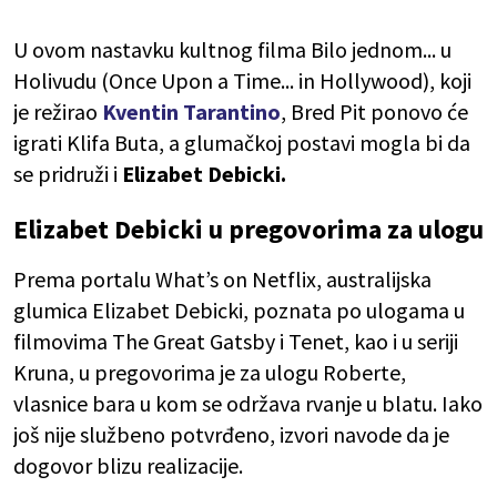
U ovom nastavku kultnog filma Bilo jednom... u
Holivudu (Once Upon a Time... in Hollywood), koji
je režirao
Kventin Tarantino
, Bred Pit ponovo će
igrati Klifa Buta, a glumačkoj postavi mogla bi da
se pridruži i
Elizabet Debicki.
Elizabet Debicki u pregovorima za ulogu
Prema portalu What’s on Netflix, australijska
glumica Elizabet Debicki, poznata po ulogama u
filmovima The Great Gatsby i Tenet, kao i u seriji
Kruna, u pregovorima je za ulogu Roberte,
vlasnice bara u kom se održava rvanje u blatu. Iako
još nije službeno potvrđeno, izvori navode da je
dogovor blizu realizacije.