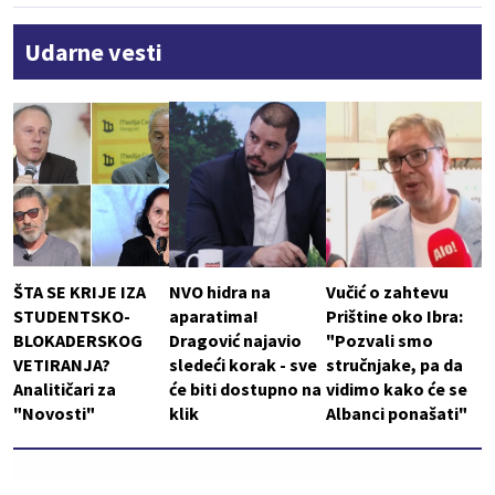
Udarne vesti
ŠTA SE KRIJE IZA
NVO hidra na
Vučić o zahtevu
STUDENTSKO-
aparatima!
Prištine oko Ibra:
BLOKADERSKOG
Dragović najavio
"Pozvali smo
VETIRANJA?
sledeći korak - sve
stručnjake, pa da
Analitičari za
će biti dostupno na
vidimo kako će se
"Novosti"
klik
Albanci ponašati"