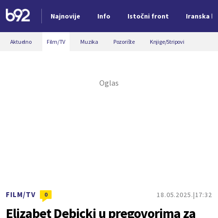
Najnovije
Info
Istočni front
Iranska kr
Nova vest
Aktuelno
Film/TV
Muzika
Pozorište
Knjige/Stripovi
FILM/TV
18.05.2025.
17:32
0
Elizabet Debicki u pregovorima za