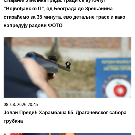
Спајање 3 велика града: Гради се ауто-пут
"Војвођанско П", од Београда до Зрењанина
стизаћемо за 35 минута, ево детаљне трасе и како
напредују радови ФОТО
08. 08. 2026 20:45
Јован Предић Харамбаша 65. Драгачевског сабора
трубача