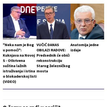
"Neka nam je Bog
VUČIĆ DANAS
Anatomija jedne
u pomoći":
OBILAZI RADOVE:
izdaje
Kuknjava na Novoj
Predsednik će obići
S - Otkrivena
rekonstrukciju
suština lažnih
Starog železničkog
istraživanja i istina
mosta
o blokaderskoj listi
(VIDEO)