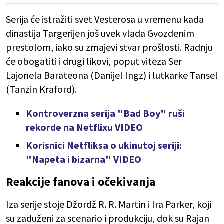
Serija će istražiti svet Vesterosa u vremenu kada
dinastija Targerijen još uvek vlada Gvozdenim
prestolom, iako su zmajevi stvar prošlosti. Radnju
će obogatiti i drugi likovi, poput viteza Ser
Lajonela Barateona (Danijel Ingz) i lutkarke Tansel
(Tanzin Kraford).
Kontroverzna serija "Bad Boy" ruši
rekorde na Netflixu VIDEO
Korisnici Netfliksa o ukinutoj seriji:
"Napeta i bizarna" VIDEO
Reakcije fanova i očekivanja
Iza serije stoje Džordž R. R. Martin i Ira Parker, koji
su zaduženi za scenario i produkciju, dok su Rajan