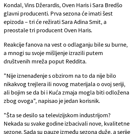
Kondal, Vins Džerardis, Oven Haris i Sara Bredšo
glavni producenti. Prva sezona će imati šest
epizoda – tri će režirati Sara Adina Smit, a
preostale tri producent Oven Haris.
Reakcije fanova na vest o odlaganju bile su burne,
a mnogi su svoje mišljenje izrazili putem
društvenih mreža poput Reddita.
"Nije iznenađenje s obzirom na to da nije bilo
nikakvog trejlera ili novog materijala o ovoj seriji,
ali bojim se da bi i Kuća zmaja mogla biti odložena
zbog ovoga", napisao je jedan korisnik.
"Šta se desilo sa televizijskom industrijom?
Nekada su svake godine izbacivali nove, kvalitetne
sezone. Sada su pauze između sezona duže, a serije