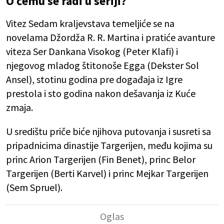
O čemu se radi u seriji?
Vitez Sedam kraljevstava temeljiće se na
novelama Džordža R. R. Martina i pratiće avanture
viteza Ser Dankana Visokog (Peter Klafi) i
njegovog mladog štitonoše Egga (Dekster Sol
Ansel), stotinu godina pre događaja iz Igre
prestola i sto godina nakon dešavanja iz Kuće
zmaja.
U središtu priče biće njihova putovanja i susreti sa
pripadnicima dinastije Targerijen, među kojima su
princ Arion Targerijen (Fin Benet), princ Belor
Targerijen (Berti Karvel) i princ Mejkar Targerijen
(Sem Spruel).