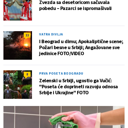
Zvezda sa desetoricom sačuvala
pobedu – Pazarci se ispromašivali
VATRA DIVLJA
11
I Beograd u dimu; Apokaliptične scene;
Požari besne u Srbiji; Angažovane sve
jedinice FOTO/VIDEO
PRVA POSETA BEOGRADU
8
Zelenski u Srbiji, ugostio ga Vučić:
"Poseta će doprineti razvoju odnosa
Srbije i Ukrajine" FOTO