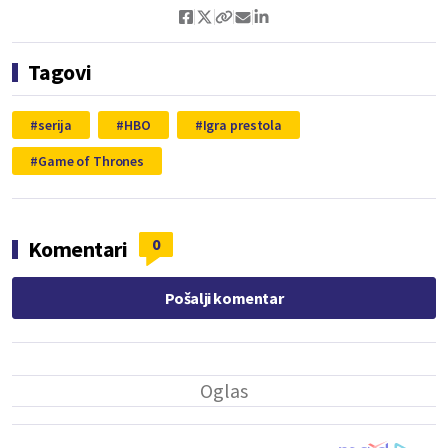
Tagovi
serija
HBO
Igra prestola
Game of Thrones
0
Komentari
Pošalji komentar