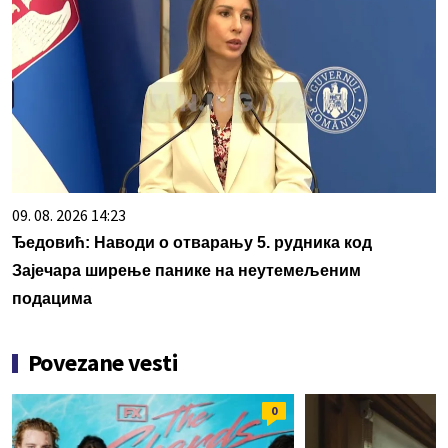
09. 08. 2026 14:23
Ђедовић: Наводи о отварању 5. рудника код
Зајечара ширење панике на неутемељеним
подацима
Povezane vesti
0