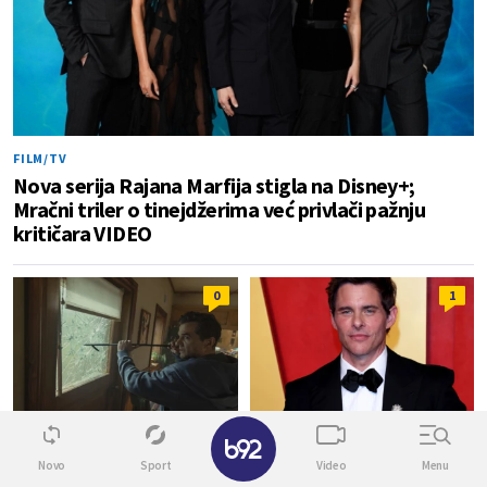
FILM/TV
Nova serija Rajana Marfija stigla na Disney+;
Mračni triler o tinejdžerima već privlači pažnju
kritičara VIDEO
0
1
✕
VAGNER MOURA U GLAVNOJ
FILM/TV
ULOZI
Novo
Sport
Video
Menu
Poznati glumac otkrio zbog