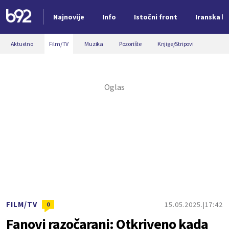
Najnovije
Info
Istočni front
Iranska kr
Nova vest
Aktuelno
Film/TV
Muzika
Pozorište
Knjige/Stripovi
FILM/TV
15.05.2025.
17:42
0
Fanovi razočarani: Otkriveno kada