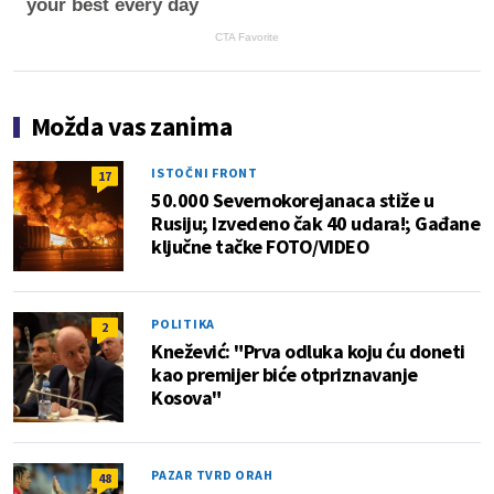
your best every day
CTA Favorite
Možda vas zanima
ISTOČNI FRONT
17
50.000 Severnokorejanaca stiže u
Rusiju; Izvedeno čak 40 udara!; Gađane
ključne tačke FOTO/VIDEO
POLITIKA
2
Knežević: "Prva odluka koju ću doneti
kao premijer biće otpriznavanje
Kosova"
PAZAR TVRD ORAH
48