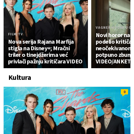
VAGNER MOURA U GL
Novi horor na N
FILM/TV
Nova serija Rajana Marfija
podelio kritičar
stigla na Disney+; Mračni
neočekivanom 
triler o tinejdžerima već
potpuno zbunju
privlači pažnju kritičara VIDEO
VIDEO/ANKETA
Kultura
0