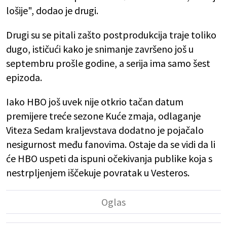
lošije", dodao je drugi.
Drugi su se pitali zašto postprodukcija traje toliko
dugo, ističući kako je snimanje završeno još u
septembru prošle godine, a serija ima samo šest
epizoda.
Iako HBO još uvek nije otkrio tačan datum
premijere treće sezone Kuće zmaja, odlaganje
Viteza Sedam kraljevstava dodatno je pojačalo
nesigurnost među fanovima. Ostaje da se vidi da li
će HBO uspeti da ispuni očekivanja publike koja s
nestrpljenjem iščekuje povratak u Vesteros.