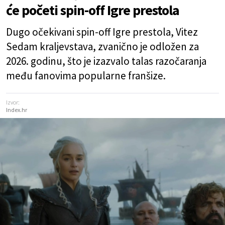
će početi spin-off Igre prestola
Dugo očekivani spin-off Igre prestola, Vitez
Sedam kraljevstava, zvanično je odložen za
2026. godinu, što je izazvalo talas razočaranja
među fanovima popularne franšize.
Izvor:
Index.hr