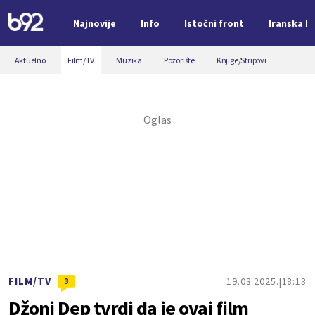
Najnovije
Info
Istočni front
Iranska kr
Nova vest
Aktuelno
Film/TV
Muzika
Pozorište
Knjige/Stripovi
FILM/TV
19.03.2025.
18:13
3
Džoni Dep tvrdi da je ovaj film