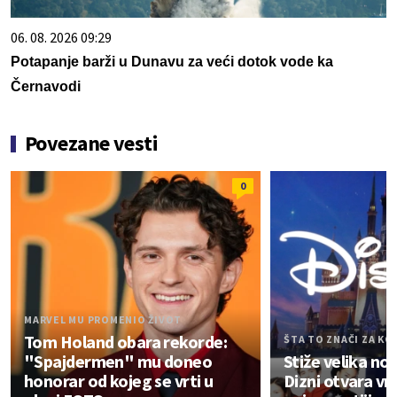
06. 08. 2026 09:29
Potapanje barži u Dunavu za veći dotok vode ka
Černavodi
Povezane vesti
0
MARVEL MU PROMENIO ŽIVOT
Tom Holand obara rekorde:
ŠTA TO ZNAČI ZA KO
"Spajdermen" mu doneo
Stiže velika no
honorar od kojeg se vrti u
Dizni otvara vr