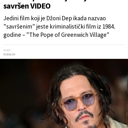
savršen VIDEO
Jedini film koji je Džoni Dep ikada nazvao
"savršenim" jeste kriminalistički film iz 1984.
godine – "The Pope of Greenwich Village"
Izvor:
Index.hr