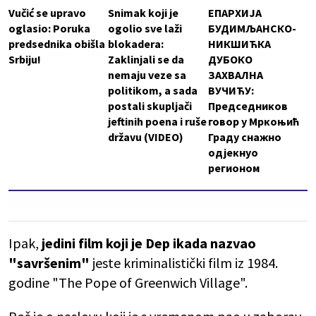
Vučić se upravo
Snimak koji je
ЕПАРХИЈА
oglasio: Poruka
ogolio sve laži
БУДИМЉАНСКО-
predsednika obišla
blokadera:
НИКШИЋКА
Srbiju!
Zaklinjali se da
ДУБОКО
nemaju veze sa
ЗАХВАЛНА
politikom, a sada
ВУЧИЋУ:
postali skupljači
Председников
jeftinih poena i ruše
говор у Мркоњић
državu (VIDEO)
Граду снажно
одјекнуо
регионом
Ipak,
jedini film koji je Dep ikada nazvao
"savršenim"
jeste kriminalistički film iz 1984.
godine "The Pope of Greenwich Village".