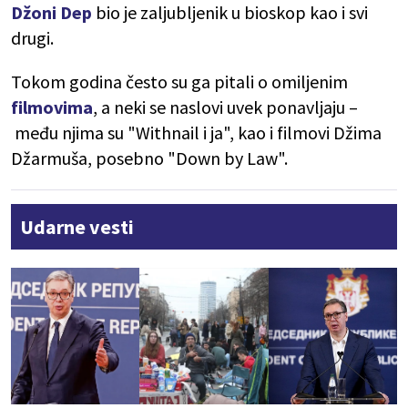
Džoni Dep
bio je zaljubljenik u bioskop kao i svi
drugi.
Tokom godina često su ga pitali o omiljenim
filmovima
, a neki se naslovi uvek ponavljaju –
među njima su "Withnail i ja", kao i filmovi Džima
Džarmuša, posebno "Down by Law".
Udarne vesti