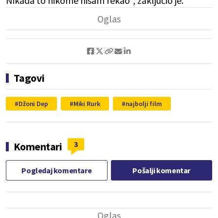
Nikada to nikome nisam rekao", zaključio je.
Tagovi
Džoni Dep
Miki Rurk
najbolji film
3
Komentari
Pogledaj komentare
Pošalji komentar