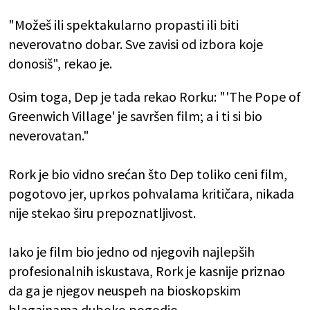
"Možeš ili spektakularno propasti ili biti
neverovatno dobar. Sve zavisi od izbora koje
donosiš", rekao je.
Osim toga, Dep je tada rekao Rorku: "'The Pope of
Greenwich Village' je savršen film; a i ti si bio
neverovatan."
Rork je bio vidno srećan što Dep toliko ceni film,
pogotovo jer, uprkos pohvalama kritičara, nikada
nije stekao širu prepoznatljivost.
Iako je film bio jedno od njegovih najlepših
profesionalnih iskustava, Rork je kasnije priznao
da ga je njegov neuspeh na bioskopskim
blagajnama duboko pogodio.