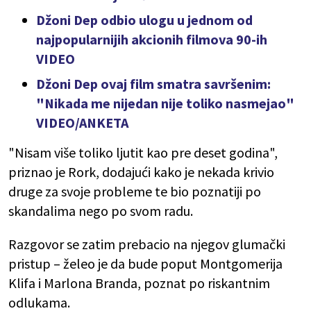
Džoni Dep odbio ulogu u jednom od
najpopularnijih akcionih filmova 90-ih
VIDEO
Džoni Dep ovaj film smatra savršenim:
"Nikada me nijedan nije toliko nasmejao"
VIDEO/ANKETA
"Nisam više toliko ljutit kao pre deset godina",
priznao je Rork, dodajući kako je nekada krivio
druge za svoje probleme te bio poznatiji po
skandalima nego po svom radu.
Razgovor se zatim prebacio na njegov glumački
pristup – želeo je da bude poput Montgomerija
Klifa i Marlona Branda, poznat po riskantnim
odlukama.