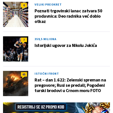
VELIKI PREOKRET
0
Poznati trgovinski lanac zatvara 50
prodavnica: Deo radnika već dobio
otkaz
359,5 MILIONA
7
Istorijski ugovor za Nikolu Jokića
ISTOČNI FRONT
65
Rat – dan 1.622: Zelenski spreman na
pregovore; Rusi se predali; Pogođeni
turski brodovi u Crnom moru FOTO