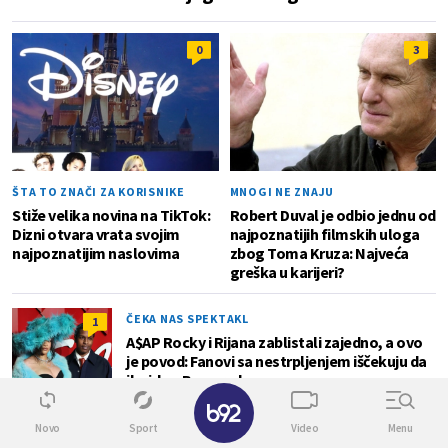
0
3
ŠTA TO ZNAČI ZA KORISNIKE
MNOGI NE ZNAJU
Stiže velika novina na TikTok:
Robert Duval je odbio jednu od
Dizni otvara vrata svojim
najpoznatijih filmskih uloga
najpoznatijim naslovima
zbog Toma Kruza: Najveća
greška u karijeri?
ČEKA NAS SPEKTAKL
1
A$AP Rocky i Rijana zablistali zajedno, a ovo
je povod: Fanovi sa nestrpljenjem iščekuju da
ih vide u Beogradu
✕
Novo
Sport
Video
Menu
MUZIKA
0