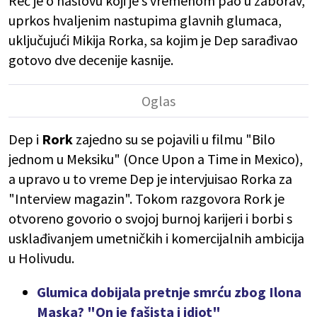
Reč je o naslovu koji je s vremenom pao u zaborav,
uprkos hvaljenim nastupima glavnih glumaca,
uključujući Mikija Rorka, sa kojim je Dep sarađivao
gotovo dve decenije kasnije.
Dep i
Rork
zajedno su se pojavili u filmu "Bilo
jednom u Meksiku" (Once Upon a Time in Mexico),
a upravo u to vreme Dep je intervjuisao Rorka za
"Interview magazin". Tokom razgovora Rork je
otvoreno govorio o svojoj burnoj karijeri i borbi s
usklađivanjem umetničkih i komercijalnih ambicija
u Holivudu.
Glumica dobijala pretnje smrću zbog Ilona
Maska? "On je fašista i idiot"