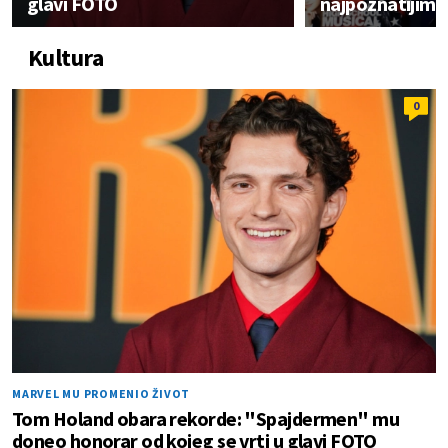
glavi FOTO
najpoznatijim 
Kultura
0
MARVEL MU PROMENIO ŽIVOT
Tom Holand obara rekorde: "Spajdermen" mu
doneo honorar od kojeg se vrti u glavi FOTO