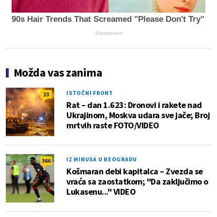
90s Hair Trends That Screamed "Please Don't Try"
Brainberries
Možda vas zanima
ISTOČNI FRONT
23
Rat – dan 1.623: Dronovi i rakete nad
Ukrajinom, Moskva udara sve jače; Broj
mrtvih raste FOTO/VIDEO
IZ MINUSA U BEOGRADU
366
Košmaran debi kapitalca – Zvezda se
vraća sa zaostatkom; "Da zaključimo o
Lukasenu..." VIDEO