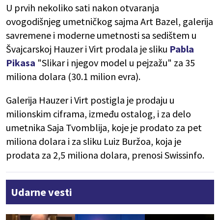
U prvih nekoliko sati nakon otvaranja
ovogodišnjeg umetničkog sajma Art Bazel, galerija
savremene i moderne umetnosti sa sedištem u
Švajcarskoj Hauzer i Virt prodala je sliku
Pabla
Pikasa
"Slikar i njegov model u pejzažu" za 35
miliona dolara (30.1 milion evra).
Galerija Hauzer i Virt postigla je prodaju u
milionskim ciframa, između ostalog, i za delo
umetnika Saja Tvomblija, koje je prodato za pet
miliona dolara i za sliku Luiz Buržoa, koja je
prodata za 2,5 miliona dolara, prenosi Swissinfo.
Udarne vesti