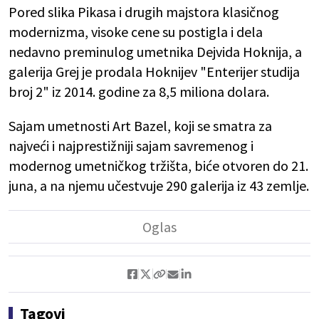
Pored slika Pikasa i drugih majstora klasičnog
modernizma, visoke cene su postigla i dela
nedavno preminulog umetnika Dejvida Hoknija, a
galerija Grej je prodala Hoknijev "Enterijer studija
broj 2" iz 2014. godine za 8,5 miliona dolara.
Sajam umetnosti Art Bazel, koji se smatra za
najveći i najprestižniji sajam savremenog i
modernog umetničkog tržišta, biće otvoren do 21.
juna, a na njemu učestvuje 290 galerija iz 43 zemlje.
Tagovi