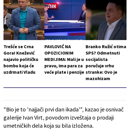
Trešće se Crna
PAVLOVIĆ NA
Branko Ružić otima
Gora! Knežević
OPOZICIONIM
SPS? Odmetnuti
najavio političku
MEDIJIMA: Mali je u
socijalista
bombu koja će
pravu, ima para za
poručuje vrhu
uzdrmati Vladu
veće plate i penzije
stranke: Ovo je
mazohizam
"Bio je to 'najjači prvi dan ikada'", kazao je osnivač
galerije Ivan Virt, povodom izveštaja o prodaji
umetničkih dela koja su bila izložena.