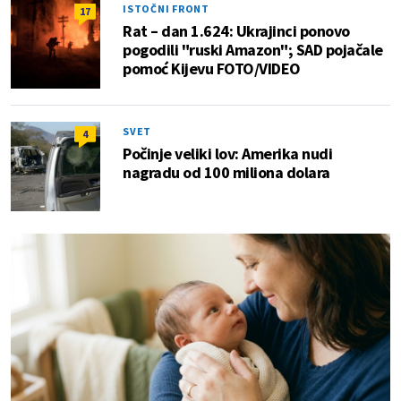
ISTOČNI FRONT
17
Rat – dan 1.624: Ukrajinci ponovo
pogodili "ruski Amazon"; SAD pojačale
pomoć Kijevu FOTO/VIDEO
SVET
4
Počinje veliki lov: Amerika nudi
nagradu od 100 miliona dolara