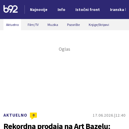
Najnovije
Info
Istočni front
Iranska kr
Nova vest
Aktuelno
Film/TV
Muzika
Pozorište
Knjige/Stripovi
AKTUELNO
17.06.2026.
12:40
0
Rekordna prodaja na Art Bazelu: