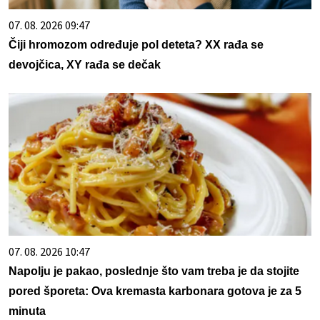
07. 08. 2026 09:47
Čiji hromozom određuje pol deteta? XX rađa se
devojčica, XY rađa se dečak
07. 08. 2026 10:47
Napolju je pakao, poslednje što vam treba je da stojite
pored šporeta: Ova kremasta karbonara gotova je za 5
minuta