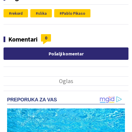
rekord
slika
Pablo Pikaso
0
Komentari
Pošalji komentar
PREPORUKA ZA VAS