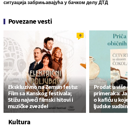
ситуација забрињавајућа у бачком делу ДТД
Povezane vesti
0
AKTUELNO
AKTUELNO
Ekskluzivno na Zemun festu:
Prodat u više 
Film sa Kanskog festivala;
primeraka: Jap
Stižu najveći filmski hitovi i
o kafiću u koje
muzičke zvezde!
ljudske sudbine
Kultura