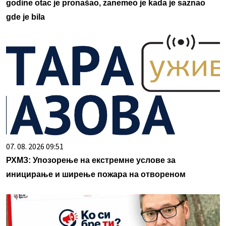
godine otac je pronašao, zanemeo je kada je saznao
gde je bila
07. 08. 2026 09:51
РХМЗ: Упозорење на екстремне услове за
иницирање и ширење пожара на отвореном