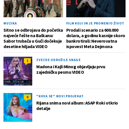
MUZIKA
FILM KOJI IM JE PROMENIO ŽIVOT
Sitno se odbrojava do početka
Prodali scenario za 600.000
najveće fešte na Balkanu:
dolara, a godinu kasnije skoro
Sabor trubača u Guči dočekuje
bankrotirali: Neverovatna
desetine hiljada VIDEO
ispovest Meta Dejmona
ZVEZDE UDRUŽILE SNAGE
1
Madona i Kajli Minog objavljuju prvu
zajedničku pesmu VIDEO
"KUVA SE" NOVI PROJEKAT
0
Rijana snima novi album: ASAP Roki otkrio
detalje