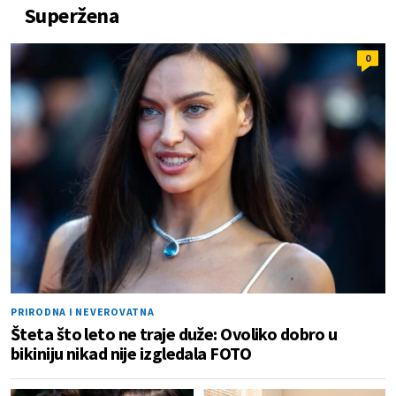
Superžena
0
PRIRODNA I NEVEROVATNA
Šteta što leto ne traje duže: Ovoliko dobro u
bikiniju nikad nije izgledala FOTO