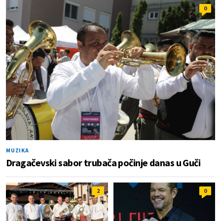
0
MUZIKA
Dragačevski sabor trubača počinje danas u Guči
2
0