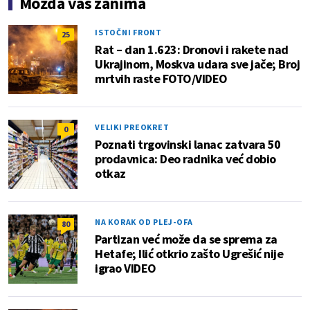
Možda vas zanima
ISTOČNI FRONT
25
Rat – dan 1.623: Dronovi i rakete nad
Ukrajinom, Moskva udara sve jače; Broj
mrtvih raste FOTO/VIDEO
VELIKI PREOKRET
0
Poznati trgovinski lanac zatvara 50
prodavnica: Deo radnika već dobio
otkaz
NA KORAK OD PLEJ-OFA
80
Partizan već može da se sprema za
Hetafe; Ilić otkrio zašto Ugrešić nije
igrao VIDEO