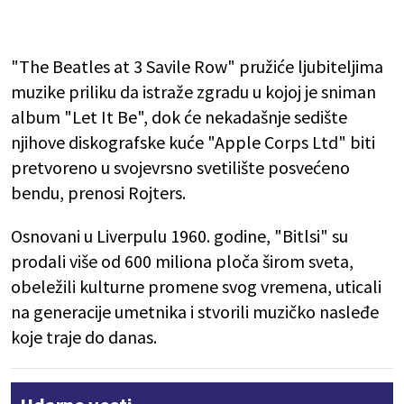
"The Beatles at 3 Savile Row" pružiće ljubiteljima
muzike priliku da istraže zgradu u kojoj je sniman
album "Let It Be", dok će nekadašnje sedište
njihove diskografske kuće "Apple Corps Ltd" biti
pretvoreno u svojevrsno svetilište posvećeno
bendu, prenosi Rojters.
Osnovani u Liverpulu 1960. godine, "Bitlsi" su
prodali više od 600 miliona ploča širom sveta,
obeležili kulturne promene svog vremena, uticali
na generacije umetnika i stvorili muzičko nasleđe
koje traje do danas.