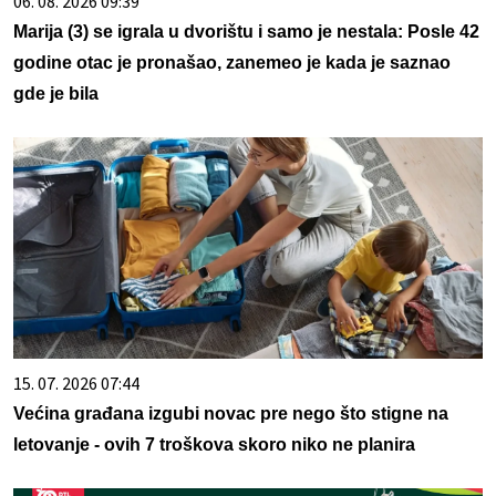
06. 08. 2026 09:39
Marija (3) se igrala u dvorištu i samo je nestala: Posle 42
godine otac je pronašao, zanemeo je kada je saznao
gde je bila
15. 07. 2026 07:44
Većina građana izgubi novac pre nego što stigne na
letovanje - ovih 7 troškova skoro niko ne planira