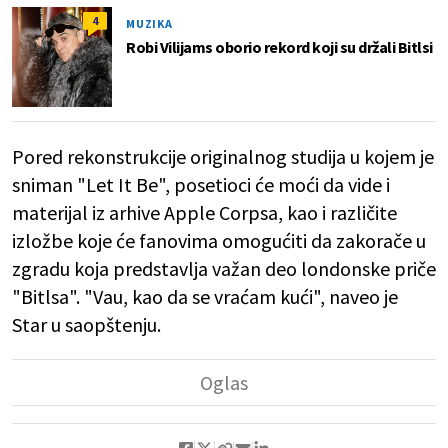
4
MUZIKA
Robi Vilijams oborio rekord koji su držali Bitlsi
Pored rekonstrukcije originalnog studija u kojem je
sniman "Let It Be", posetioci će moći da vide i
materijal iz arhive Apple Corpsa, kao i različite
izložbe koje će fanovima omogućiti da zakorače u
zgradu koja predstavlja važan deo londonske priče
"Bitlsa". "Vau, kao da se vraćam kući", naveo je
Star u saopštenju.