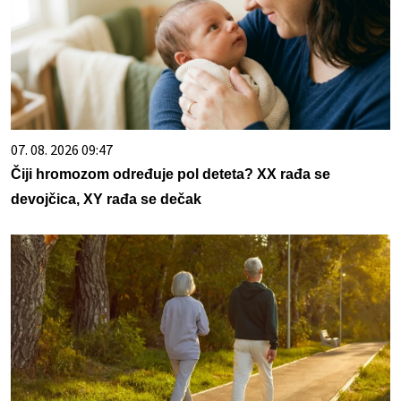
07. 08. 2026 09:47
Čiji hromozom određuje pol deteta? XX rađa se
devojčica, XY rađa se dečak