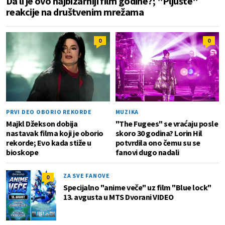
Da li je ovo najbizarniji film godine?; "Pljušte"
reakcije na društvenim mrežama
0
0
PRVI DEO OBORIO REKORDE
MUZIKA
Majkl Džekson dobija
"The Fugees" se vraćaju posle
nastavak filma koji je oborio
skoro 30 godina? Lorin Hil
rekorde; Evo kada stiže u
potvrdila ono čemu su se
bioskope
fanovi dugo nadali
ZA SVE FANOVE
0
Specijalno "anime veče" uz film "Blue lock"
13. avgusta u MTS Dvorani VIDEO