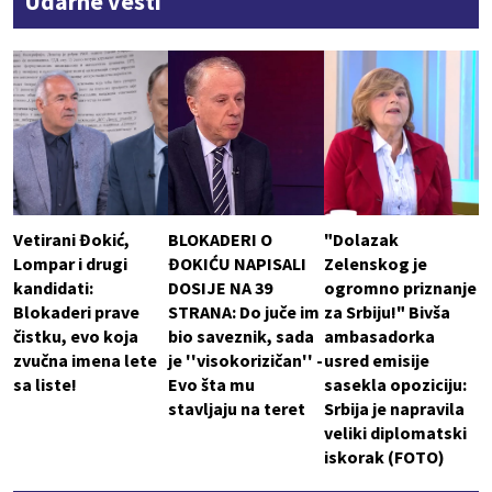
Udarne vesti
Vetirani Đokić,
BLOKADERI O
"Dolazak
Lompar i drugi
ĐOKIĆU NAPISALI
Zelenskog je
kandidati:
DOSIJE NA 39
ogromno priznanje
Blokaderi prave
STRANA: Do juče im
za Srbiju!" Bivša
čistku, evo koja
bio saveznik, sada
ambasadorka
zvučna imena lete
je ''visokorizičan'' -
usred emisije
sa liste!
Evo šta mu
sasekla opoziciju:
stavljaju na teret
Srbija je napravila
veliki diplomatski
iskorak (FOTO)