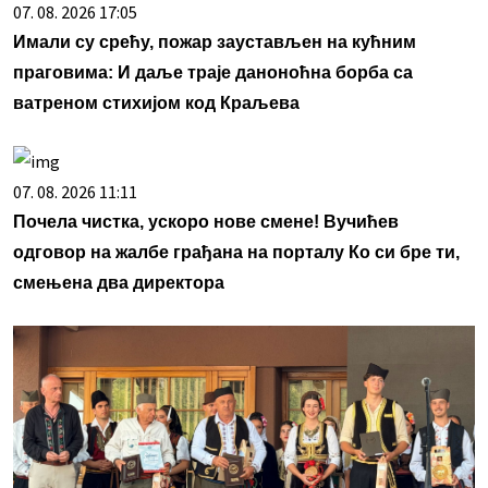
07. 08. 2026 17:05
Имали су срећу, пожар заустављен на кућним
праговима: И даље траје даноноћна борба са
ватреном стихијом код Краљева
07. 08. 2026 11:11
Почела чистка, ускоро нове смене! Вучићев
одговор на жалбе грађана на порталу Ко си бре ти,
смењена два директора