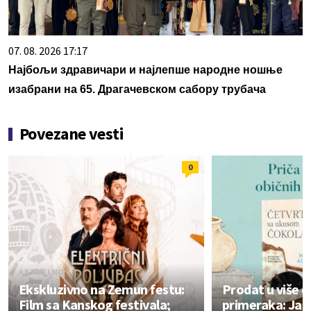
07. 08. 2026 17:17
Најбољи здравичари и најлепше народне ношње
изабрани на 65. Драгачевском сабору трубача
Povezane vesti
0
AKTUELNO
AKTUELNO
Ekskluzivno na Zemun festu:
Prodat u više 
Film sa Kanskog festivala;
primeraka: Jap