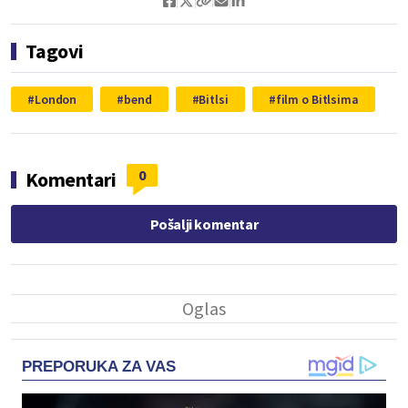
Tagovi
London
bend
Bitlsi
film o Bitlsima
0
Komentari
Pošalji komentar
PREPORUKA ZA VAS