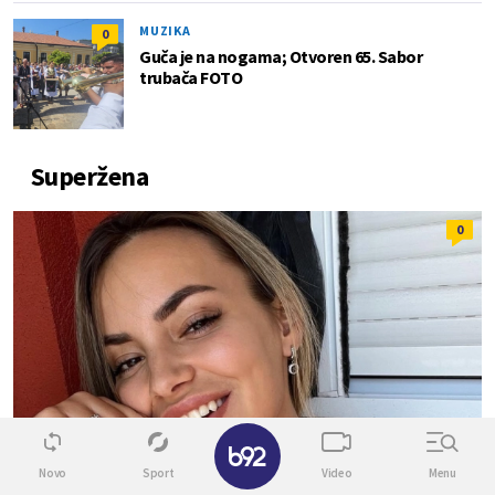
MUZIKA
0
Guča je na nogama; Otvoren 65. Sabor
trubača FOTO
Superžena
0
✕
Novo
Sport
Video
Menu