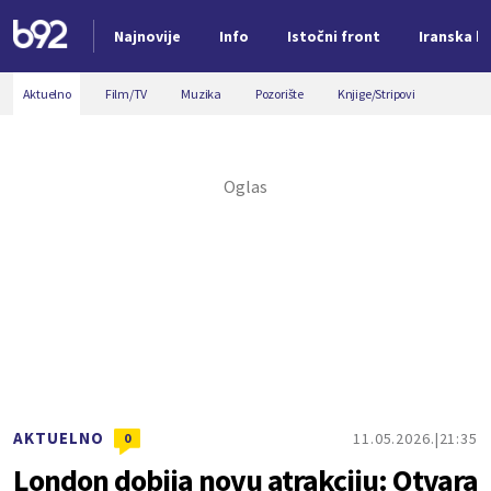
Najnovije
Info
Istočni front
Iranska kr
Nova vest
Aktuelno
Film/TV
Muzika
Pozorište
Knjige/Stripovi
AKTUELNO
11.05.2026.
21:35
0
London dobija novu atrakciju: Otvara