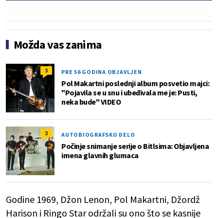
Možda vas zanima
3
PRE 56 GODINA OBJAVLJEN
Pol Makartni poslednji album posvetio majci:
"Pojavila se u snu i ubeđivala me je: Pusti,
neka bude" VIDEO
3
AUTOBIOGRAFSKO DELO
Počinje snimanje serije o Bitlsima: Objavljena
imena glavnih glumaca
Godine 1969, Džon Lenon, Pol Makartni, Džordž
Harison i Ringo Star održali su ono što se kasnije