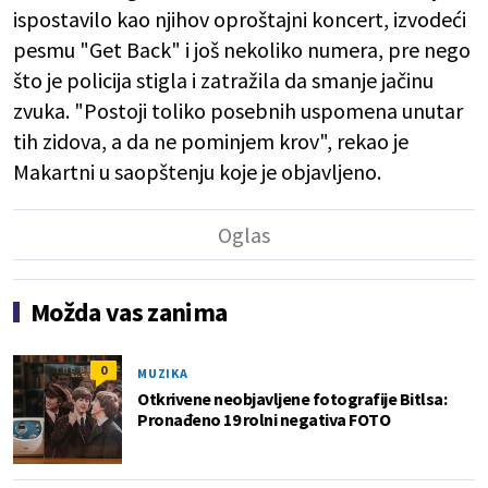
ispostavilo kao njihov oproštajni koncert, izvodeći
pesmu "Get Back" i još nekoliko numera, pre nego
što je policija stigla i zatražila da smanje jačinu
zvuka. "Postoji toliko posebnih uspomena unutar
tih zidova, a da ne pominjem krov", rekao je
Makartni u saopštenju koje je objavljeno.
Možda vas zanima
0
MUZIKA
Otkrivene neobjavljene fotografije Bitlsa:
Pronađeno 19 rolni negativa FOTO