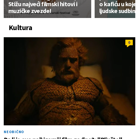
Stižu najveći filmski hitovi i
o kafiću u koje
muzičke zvezde!
ljudske sudbine
Kultura
0
NEOBIČNO