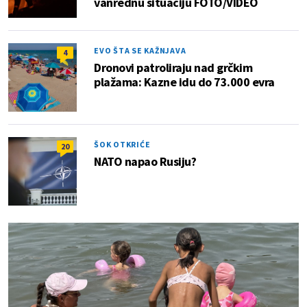
vanrednu situaciju FOTO/VIDEO
EVO ŠTA SE KAŽNJAVA
4
Dronovi patroliraju nad grčkim
plažama: Kazne idu do 73.000 evra
ŠOK OTKRIĆE
20
NATO napao Rusiju?