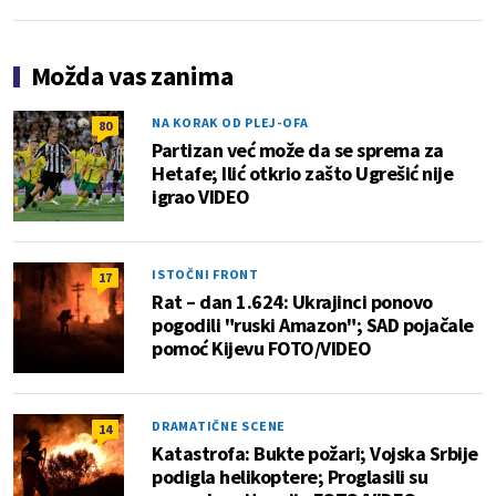
Možda vas zanima
NA KORAK OD PLEJ-OFA
80
Partizan već može da se sprema za
Hetafe; Ilić otkrio zašto Ugrešić nije
igrao VIDEO
ISTOČNI FRONT
17
Rat – dan 1.624: Ukrajinci ponovo
pogodili "ruski Amazon"; SAD pojačale
pomoć Kijevu FOTO/VIDEO
DRAMATIČNE SCENE
14
Katastrofa: Bukte požari; Vojska Srbije
podigla helikoptere; Proglasili su