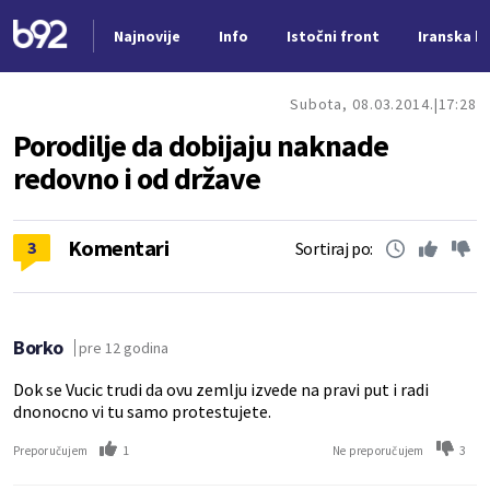
Najnovije
Info
Istočni front
Iranska kr
Nova vest
Subota, 08.03.2014.
17:28
Porodilje da dobijaju naknade
redovno i od države
Komentari
3
Sortiraj po:
Borko
pre 12 godina
Dok se Vucic trudi da ovu zemlju izvede na pravi put i radi
dnonocno vi tu samo protestujete.
1
3
Preporučujem
Ne preporučujem