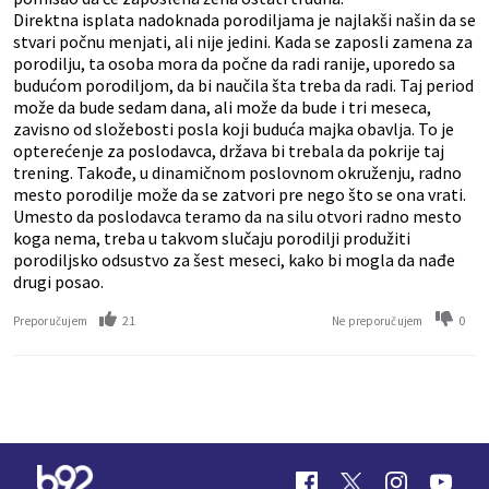
Direktna isplata nadoknada porodiljama je najlakši našin da se
stvari počnu menjati, ali nije jedini. Kada se zaposli zamena za
porodilju, ta osoba mora da počne da radi ranije, uporedo sa
budućom porodiljom, da bi naučila šta treba da radi. Taj period
može da bude sedam dana, ali može da bude i tri meseca,
zavisno od složebosti posla koji buduća majka obavlja. To je
opterećenje za poslodavca, država bi trebala da pokrije taj
trening. Takođe, u dinamičnom poslovnom okruženju, radno
mesto porodilje može da se zatvori pre nego što se ona vrati.
Umesto da poslodavca teramo da na silu otvori radno mesto
koga nema, treba u takvom slučaju porodilji produžiti
porodiljsko odsustvo za šest meseci, kako bi mogla da nađe
drugi posao.
21
0
Preporučujem
Ne preporučujem