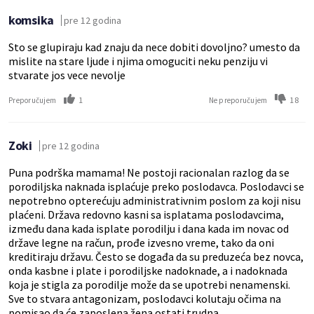
komsika
pre 12 godina
Sto se glupiraju kad znaju da nece dobiti dovoljno? umesto da
mislite na stare ljude i njima omoguciti neku penziju vi
stvarate jos vece nevolje
1
18
Preporučujem
Ne preporučujem
Zoki
pre 12 godina
Puna podrška mamama! Ne postoji racionalan razlog da se
porodiljska naknada isplaćuje preko poslodavca. Poslodavci se
nepotrebno opterećuju administrativnim poslom za koji nisu
plaćeni. Država redovno kasni sa isplatama poslodavcima,
između dana kada isplate porodilju i dana kada im novac od
države legne na račun, prođe izvesno vreme, tako da oni
kreditiraju državu. Često se događa da su preduzeća bez novca,
onda kasbne i plate i porodiljske nadoknade, a i nadoknada
koja je stigla za porodilje može da se upotrebi nenamenski.
Sve to stvara antagonizam, poslodavci kolutaju očima na
pomisao da će zaposlena žena ostati trudna.