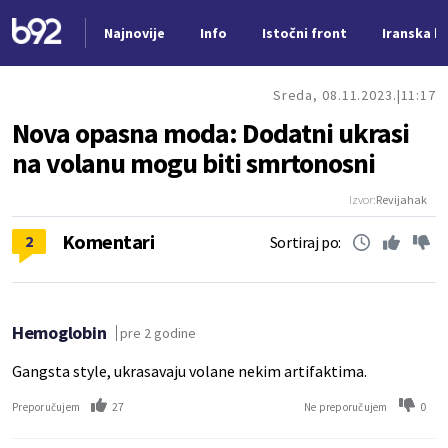
Najnovije
Info
Istočni front
Iranska kr
Nova vest
Sreda, 08.11.2023.
11:17
Nova opasna moda: Dodatni ukrasi
na volanu mogu biti smrtonosni
Izvor:
Revijahak
Komentari
2
Sortiraj po:
Hemoglobin
pre 2 godine
Gangsta style, ukrasavaju volane nekim artifaktima.
27
0
Preporučujem
Ne preporučujem