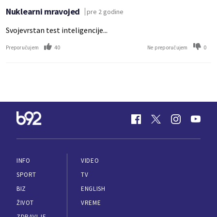
Nuklearni mravojed
pre 2 godine
Svojevrstan test inteligencije...
40
0
Preporučujem
Ne preporučujem
INFO
VIDEO
SPORT
TV
BIZ
ENGLISH
ŽIVOT
VREME
ZDRAVLJE