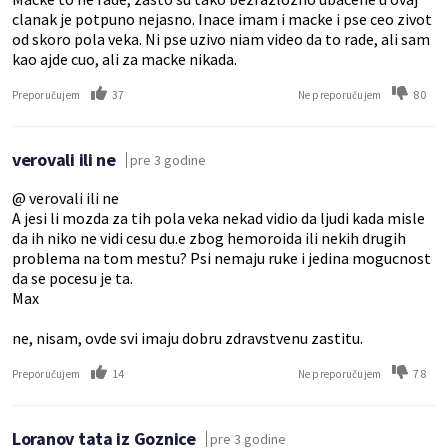
clanak je potpuno nejasno. Inace imam i macke i pse ceo zivot
od skoro pola veka. Ni pse uzivo niam video da to rade, ali sam
kao ajde cuo, ali za macke nikada.
37
80
Preporučujem
Ne preporučujem
verovali ili ne
pre 3 godine
@ verovali ili ne
A jesi li mozda za tih pola veka nekad vidio da ljudi kada misle
da ih niko ne vidi cesu du.e zbog hemoroida ili nekih drugih
problema na tom mestu? Psi nemaju ruke i jedina mogucnost
da se pocesu je ta.
Max
ne, nisam, ovde svi imaju dobru zdravstvenu zastitu.
14
78
Preporučujem
Ne preporučujem
Loranov tata iz Goznice
pre 3 godine