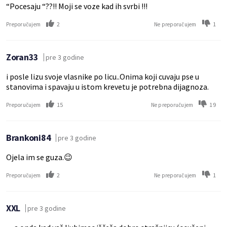
“Pocesaju “??!! Moji se voze kad ih svrbi !!!
2
1
Preporučujem
Ne preporučujem
Zoran33
pre 3 godine
i posle lizu svoje vlasnike po licu..Onima koji cuvaju pse u
stanovima i spavaju u istom krevetu je potrebna dijagnoza.
15
19
Preporučujem
Ne preporučujem
Brankoni84
pre 3 godine
Ojela im se guza.😉
2
1
Preporučujem
Ne preporučujem
XXL
pre 3 godine