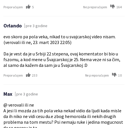
5
164
Preporučujem
Ne preporučujem
Orlando
pre 3 godine
evo skoro pa pola veka, nikad to u svajcarskoj video nisam.
(verovali ili ne, 23. mart 2023 22:05)
Da je vest da je u Srbiji 22 stepena, ovaj komentator bi bio u
fszomu, a kod mene u Švajcarskoj je 25. Nema veze ni sa čim,
al samo da kažem da sam ja u Švajcarskoj :D
233
10
Preporučujem
Ne preporučujem
Max
pre 3 godine
@ verovali ili ne
A jesi li mozda za tih pola veka nekad vidio da ljudi kada misle
da ih niko ne vidi cesu du.e zbog hemoroida ili nekih drugih
problema na tom mestu? Psi nemaju ruke i jedina mogucnost
da se pocesu je ta.