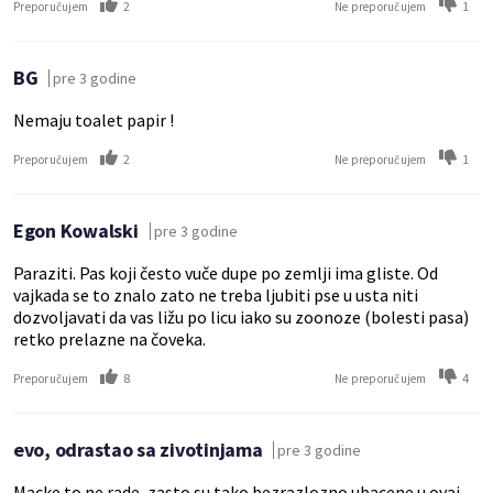
2
1
Preporučujem
Ne preporučujem
BG
pre 3 godine
Nemaju toalet papir !
2
1
Preporučujem
Ne preporučujem
Egon Kowalski
pre 3 godine
Paraziti. Pas koji često vuče dupe po zemlji ima gliste. Od
vajkada se to znalo zato ne treba ljubiti pse u usta niti
dozvoljavati da vas ližu po licu iako su zoonoze (bolesti pasa)
retko prelazne na čoveka.
8
4
Preporučujem
Ne preporučujem
evo, odrastao sa zivotinjama
pre 3 godine
Macke to ne rade, zasto su tako bezrazlozno ubacene u ovaj