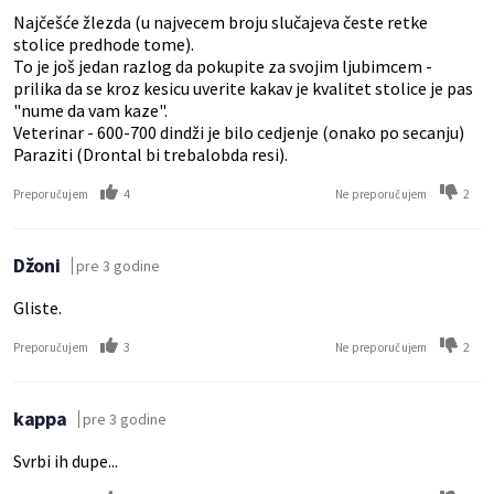
Najčešće žlezda (u najvecem broju slučajeva česte retke
stolice predhode tome).
To je još jedan razlog da pokupite za svojim ljubimcem -
prilika da se kroz kesicu uverite kakav je kvalitet stolice je pas
"nume da vam kaze".
Veterinar - 600-700 dindži je bilo cedjenje (onako po secanju)
Paraziti (Drontal bi trebalobda resi).
4
2
Preporučujem
Ne preporučujem
Džoni
pre 3 godine
Gliste.
3
2
Preporučujem
Ne preporučujem
kappa
pre 3 godine
Svrbi ih dupe...