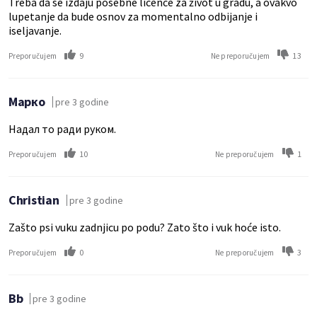
Treba da se izdaju posebne licence za život u gradu, a ovakvo
lupetanje da bude osnov za momentalno odbijanje i
iseljavanje.
9
13
Preporučujem
Ne preporučujem
Марко
pre 3 godine
Надал то ради руком.
10
1
Preporučujem
Ne preporučujem
Christian
pre 3 godine
Zašto psi vuku zadnjicu po podu? Zato što i vuk hoće isto.
0
3
Preporučujem
Ne preporučujem
Bb
pre 3 godine