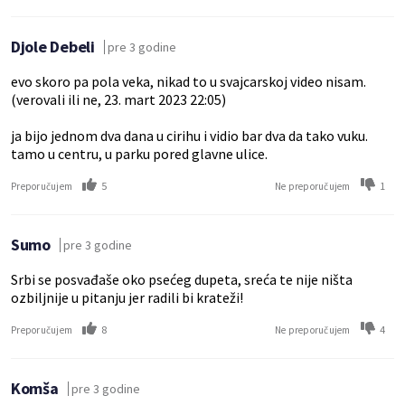
Djole Debeli
pre 3 godine
evo skoro pa pola veka, nikad to u svajcarskoj video nisam.
(verovali ili ne, 23. mart 2023 22:05)
ja bijo jednom dva dana u cirihu i vidio bar dva da tako vuku.
tamo u centru, u parku pored glavne ulice.
5
1
Preporučujem
Ne preporučujem
Sumo
pre 3 godine
Srbi se posvađaše oko psećeg dupeta, sreća te nije ništa
ozbiljnije u pitanju jer radili bi krateži!
8
4
Preporučujem
Ne preporučujem
Komša
pre 3 godine