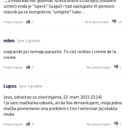
..., a onda kad vaš ljubimac iščeša dobro stražnjicu (osušeni
izmet) onda je "opere" lizajući i tad nastupate VI ponosni
vlasnik pa se kompletno "umijete" tako ...
7
10
Preporučujem
Ne preporučujem
mhm
pre 3 godine
svajcarski psi nemaju parazite. To cist nobles i creme de la
creme.
3
1
Preporučujem
Ne preporučujem
Lupus
pre 3 godine
(evo, odrastao sa zivotinjama, 23. mart 2023 23:14)
I ja sam mačkarka oduvek, ali da Vas demantujem, moja jedna
mačka povremeno ima problem s tim i veterinar joj olakša
muke.
0
7
Preporučujem
Ne preporučujem