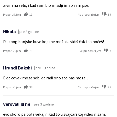
zivim na selu, i kad sam bio mladji imao sam pse.
11
57
Preporučujem
Ne preporučujem
Nikola
pre 3 godine
Pa zbog konjske buve koju ne mož' da vidiš čak i da hoćeš!
73
4
Preporučujem
Ne preporučujem
Hrundi Bakshi
pre 3 godine
E da covek moze sebi da radi ono sto pas moze...
38
27
Preporučujem
Ne preporučujem
verovali ili ne
pre 3 godine
evo skoro pa pola veka, nikad to u svajcarskoj video nisam.