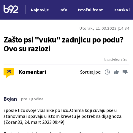
Najnovije
Info
Istočni front
Iranska kr
Nova vest
Utorak, 21.03.2023.
14:34
Zašto psi "vuku" zadnjicu po podu?
Ovo su razlozi
Izvor:
telegraf.rs
Komentari
25
Sortiraj po:
Bojan
pre 3 godine
i posle lizu svoje vlasnike po licu..Onima koji cuvaju pse u
stanovima i spavaju u istom krevetu je potrebna dijagnoza.
(Zoran33, 24. mart 2023 09:49)