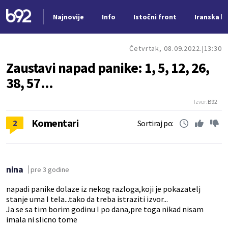
Najnovije
Info
Istočni front
Iranska kr
Nova vest
Četvrtak, 08.09.2022.
13:30
Zaustavi napad panike: 1, 5, 12, 26,
38, 57...
Izvor:
B92
Komentari
2
Sortiraj po:
nina
pre 3 godine
napadi panike dolaze iz nekog razloga,koji je pokazatelj
stanje uma I tela...tako da treba istraziti izvor...
Ja se sa tim borim godinu I po dana,pre toga nikad nisam
imala ni slicno tome