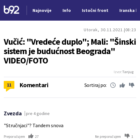
Najnovije
Info
Istočni front
Iranska kr
Nova vest
Utorak, 30.11.2021.
08:23
Vučić: "Vredeće duplo"; Mali: "Šinski
sistem je budućnost Beograda"
VIDEO/FOTO
Izvor:
Tanjug
Komentari
11
Sortiraj po:
Zvezda
pre 4 godine
"Stručnjaci"? Tandem snova
27
1
Preporučujem
Ne preporučujem