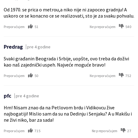
Od 1970. se prica o metrou,a niko nije ni zapoceo gradnju! A
uskoro ce se konacno ce se realizovati, sto je za svaku pohvalu.
51
540
Preporučujem
Ne preporučujem
Predrag
pre 4 godine
Svaki građanin Beograda i Srbije, uopšte, ovo treba da doživi
kao naš zajednički uspeh. Najveće moguće bravo!
50
752
Preporučujem
Ne preporučujem
pfc
pre 4 godine
Hm! Nisam znao da na Petlovom brdu i Vidikovcu žive
najbogatiji! Mislio sam da su na Dedinju i Senjaku? A u Makišu i
ne živi niko, bar za sada!
715
27
Preporučujem
Ne preporučujem