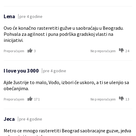
Lena
pre 4 godine
Ovo će konačno rasteretiti gužve u saobraćaju u Beogradu.
Pohvala za agilnost i puna podrška gradskoj vlasti na
inicijativi.
3
24
Preporučujem
Ne preporučujem
I love you 3000
pre 4 godine
Ajde žustrije to malo, Vođo, izbori će uskoro, a ti se ulenjio sa
obećanjima.
171
13
Preporučujem
Ne preporučujem
Jeca
pre 4 godine
Metro ce mnogo rasteretiti Beograd saobracajne guzve, jedva