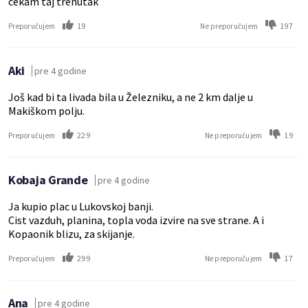
cekam taj trenutak
19
197
Preporučujem
Ne preporučujem
Aki
pre 4 godine
Još kad bi ta livada bila u Železniku, a ne 2 km dalje u
Makiškom polju.
229
19
Preporučujem
Ne preporučujem
Kobaja Grande
pre 4 godine
Ja kupio plac u Lukovskoj banji.
Cist vazduh, planina, topla voda izvire na sve strane. A i
Kopaonik blizu, za skijanje.
299
17
Preporučujem
Ne preporučujem
Ana
pre 4 godine