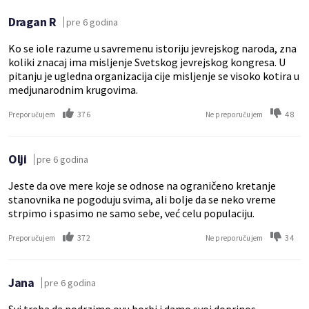
Dragan R
pre 6 godina
Ko se iole razume u savremenu istoriju jevrejskog naroda, zna
koliki znacaj ima misljenje Svetskog jevrejskog kongresa. U
pitanju je ugledna organizacija cije misljenje se visoko kotira u
medjunarodnim krugovima.
376
48
Preporučujem
Ne preporučujem
Olji
pre 6 godina
Jeste da ove mere koje se odnose na ograničeno kretanje
stanovnika ne pogoduju svima, ali bolje da se neko vreme
strpimo i spasimo ne samo sebe, već celu populaciju.
372
34
Preporučujem
Ne preporučujem
Jana
pre 6 godina