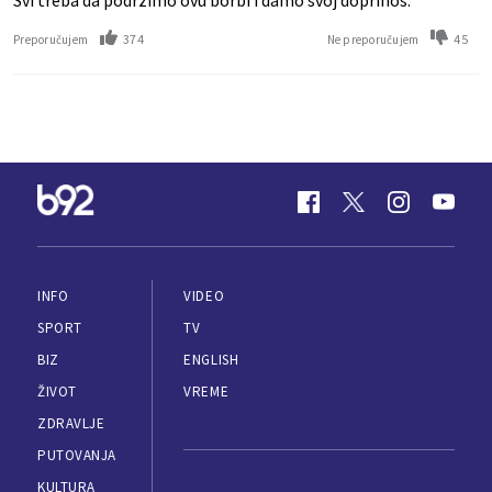
Svi treba da podrzimo ovu borbi i damo svoj doprinos.
374
45
Preporučujem
Ne preporučujem
INFO
VIDEO
SPORT
TV
BIZ
ENGLISH
ŽIVOT
VREME
ZDRAVLJE
PUTOVANJA
KULTURA