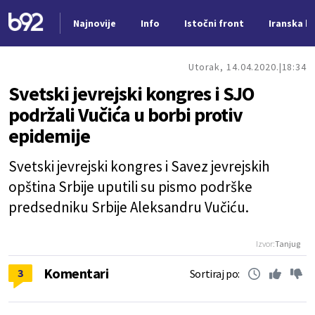
Najnovije
Info
Istočni front
Iranska kr
Nova vest
Utorak, 14.04.2020.
18:34
Svetski jevrejski kongres i SJO
podržali Vučića u borbi protiv
epidemije
Svetski jevrejski kongres i Savez jevrejskih
opština Srbije uputili su pismo podrške
predsedniku Srbije Aleksandru Vučiću.
Izvor:
Tanjug
Komentari
3
Sortiraj po: