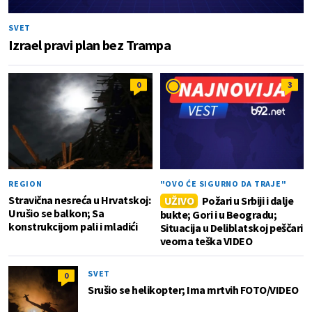
SVET
Izrael pravi plan bez Trampa
0
3
REGION
"OVO ĆE SIGURNO DA TRAJE"
Stravična nesreća u Hrvatskoj:
UŽIVO
Požari u Srbiji i dalje
Urušio se balkon; Sa
bukte; Gori i u Beogradu;
konstrukcijom pali i mladići
Situacija u Deliblatskoj peščari
veoma teška VIDEO
SVET
0
Srušio se helikopter; Ima mrtvih FOTO/VIDEO