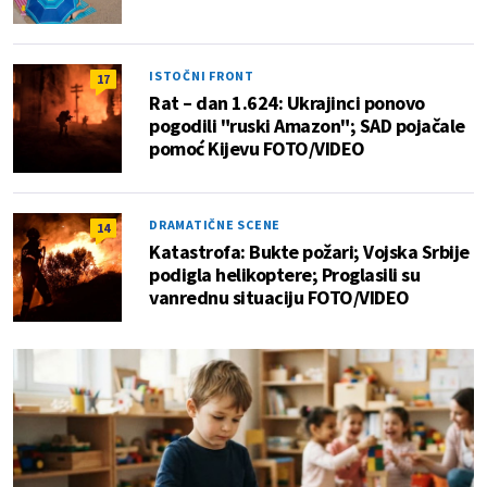
ISTOČNI FRONT
17
Rat – dan 1.624: Ukrajinci ponovo
pogodili "ruski Amazon"; SAD pojačale
pomoć Kijevu FOTO/VIDEO
DRAMATIČNE SCENE
14
Katastrofa: Bukte požari; Vojska Srbije
podigla helikoptere; Proglasili su
vanrednu situaciju FOTO/VIDEO