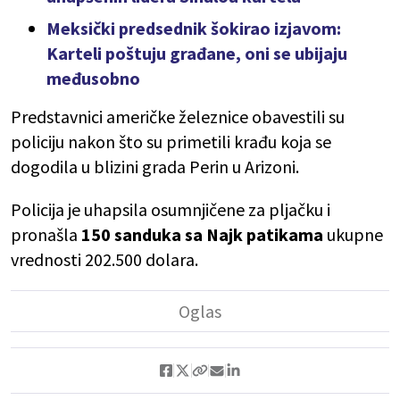
Meksički predsednik šokirao izjavom:
Karteli poštuju građane, oni se ubijaju
međusobno
Predstavnici američke železnice obavestili su
policiju nakon što su primetili krađu koja se
dogodila u blizini grada Perin u Arizoni.
Policija je uhapsila osumnjičene za pljačku i
pronašla
150 sanduka sa Najk patikama
ukupne
vrednosti 202.500 dolara.