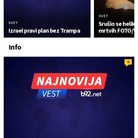
SVET
Srušio se helik
SVET
Izrael pravi plan bez Trampa
mrtvih FOTO/V
Info
0