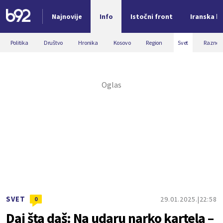
Najnovije
Info
Istočni front
Iranska kr
Nova vest
Politika
Društvo
Hronika
Kosovo
Region
Svet
Razno
SVET
29.01.2025.
22:58
0
Daj šta daš: Na udaru narko kartela –