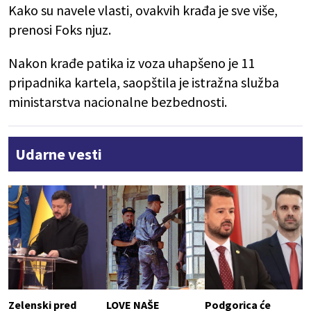
Kako su navele vlasti, ovakvih krađa je sve više,
prenosi Foks njuz.
Nakon krađe patika iz voza uhapšeno je 11
pripadnika kartela, saopštila je istražna služba
ministarstva nacionalne bezbednosti.
Udarne vesti
Zelenski pred
LOVE NAŠE
Podgorica će