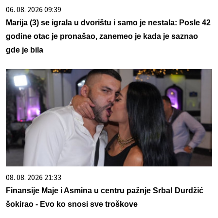
06. 08. 2026 09:39
Marija (3) se igrala u dvorištu i samo je nestala: Posle 42
godine otac je pronašao, zanemeo je kada je saznao
gde je bila
08. 08. 2026 21:33
Finansije Maje i Asmina u centru pažnje Srba! Durdžić
šokirao - Evo ko snosi sve troškove