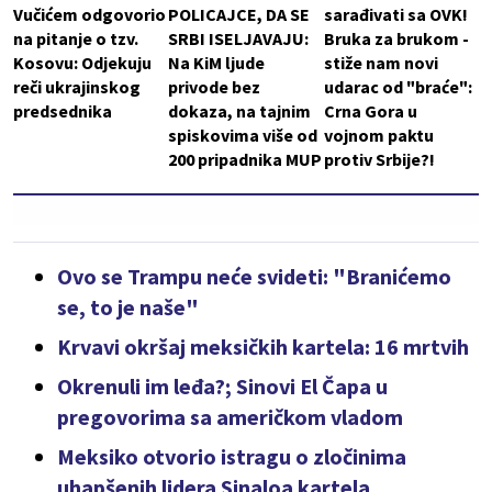
Vučićem odgovorio
POLICAJCE, DA SE
sarađivati sa OVK!
na pitanje o tzv.
SRBI ISELJAVAJU:
Bruka za brukom -
Kosovu: Odjekuju
Na KiM ljude
stiže nam novi
reči ukrajinskog
privode bez
udarac od "braće":
predsednika
dokaza, na tajnim
Crna Gora u
spiskovima više od
vojnom paktu
200 pripadnika MUP
protiv Srbije?!
Ovo se Trampu neće svideti: "Branićemo
se, to je naše"
Krvavi okršaj meksičkih kartela: 16 mrtvih
Okrenuli im leđa?; Sinovi El Čapa u
pregovorima sa američkom vladom
Meksiko otvorio istragu o zločinima
uhapšenih lidera Sinaloa kartela