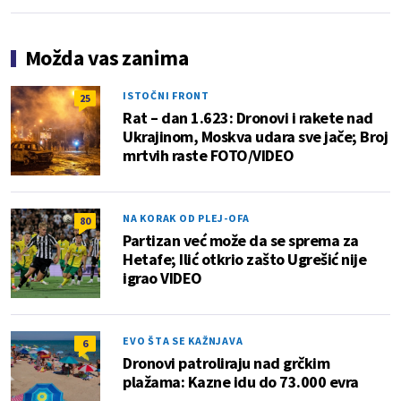
Možda vas zanima
ISTOČNI FRONT
25
Rat – dan 1.623: Dronovi i rakete nad
Ukrajinom, Moskva udara sve jače; Broj
mrtvih raste FOTO/VIDEO
NA KORAK OD PLEJ-OFA
80
Partizan već može da se sprema za
Hetafe; Ilić otkrio zašto Ugrešić nije
igrao VIDEO
EVO ŠTA SE KAŽNJAVA
6
Dronovi patroliraju nad grčkim
plažama: Kazne idu do 73.000 evra