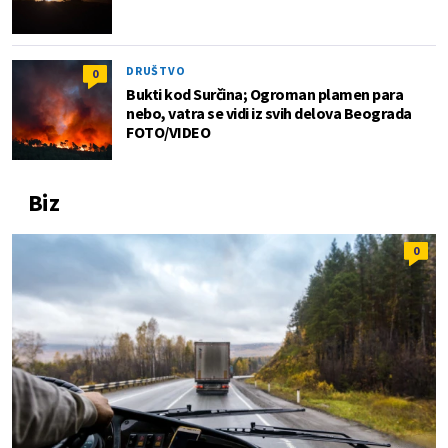
DRUŠTVO
0
Bukti kod Surčina; Ogroman plamen para
nebo, vatra se vidi iz svih delova Beograda
FOTO/VIDEO
Biz
0