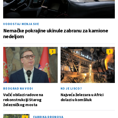
VODOSTAJ MENJA SVE
Nemačke pokrajine ukinule zabranu za kamione
nedeljom
2
1
BEOGRAD NA VODI
KO JE LISCO?
Vučić obilazi radove na
Najveća železara u Africi
rekonstrukciji Starog
dolazi u komšiluk
železničkog mosta
FABRIKA DRONOVA
1