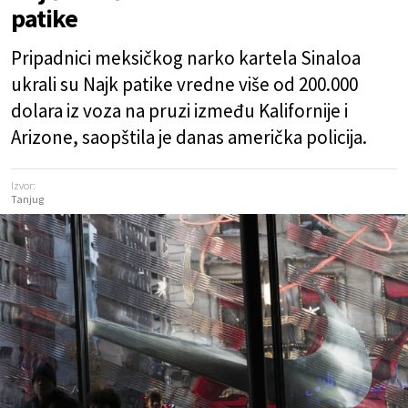
patike
Pripadnici meksičkog narko kartela Sinaloa
ukrali su Najk patike vredne više od 200.000
dolara iz voza na pruzi između Kalifornije i
Arizone, saopštila je danas američka policija.
Izvor:
Tanjug