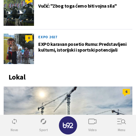
Vučić: "Zbog toga ćemo biti vojna sila"
EXPO 2027
0
EXPO karavan posetio Rumu: Predstavljeni
kulturni, istorijski i sportski potencijali
Lokal
6
✕
Novo
Sport
Video
Menu