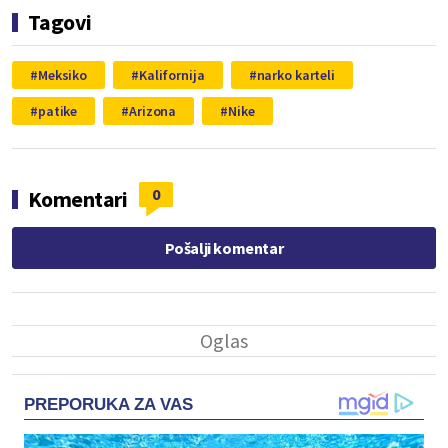
Tagovi
Meksiko
Kalifornija
narko karteli
patike
Arizona
Nike
0
Komentari
Pošalji komentar
PREPORUKA ZA VAS