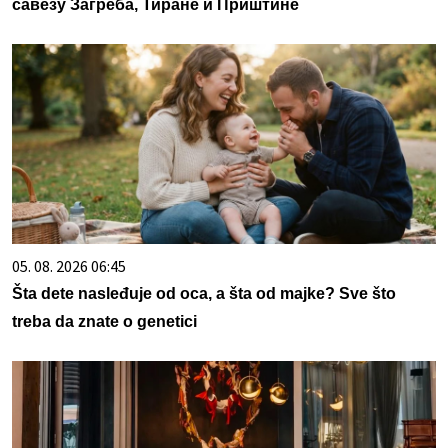
савезу Загреба, Тиране и Приштине
05. 08. 2026 06:45
Šta dete nasleđuje od oca, a šta od majke? Sve što
treba da znate o genetici