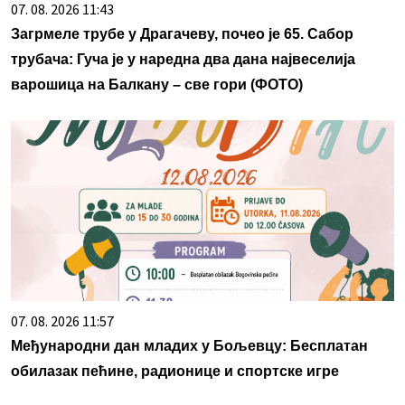
07. 08. 2026 11:43
Загрмеле трубе у Драгачеву, почео је 65. Сабор
трубача: Гуча је у наредна два дана највеселија
варошица на Балкану – све гори (ФОТО)
07. 08. 2026 11:57
Међународни дан младих у Бољевцу: Бесплатан
обилазак пећине, радионице и спортске игре