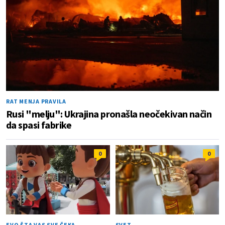
RAT MENJA PRAVILA
Rusi "melju": Ukrajina pronašla neočekivan način
da spasi fabrike
0
0
EVO ŠTA VAS SVE ČEKA
SVET