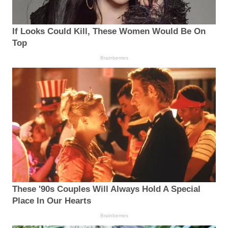
If Looks Could Kill, These Women Would Be On
Top
Brainberries
These '90s Couples Will Always Hold A Special
Place In Our Hearts
Brainberries