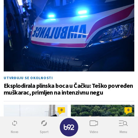
UTVRĐUJU SE OKOLNOSTI
Eksplodirala plinska boca u Čačku: Teško povređen
muškarac, primljen na intenzivnu negu
0
0
✕
Novo
Sport
Video
Menu