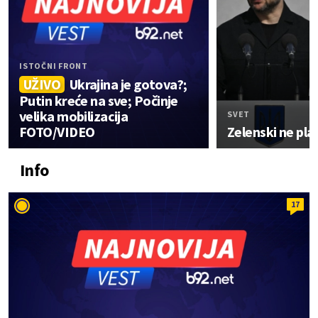
ISTOČNI FRONT
UŽIVO
Ukrajina je gotova?;
Putin kreće na sve; Počinje
velika mobilizacija
SVET
FOTO/VIDEO
Zelenski ne pla
Info
17