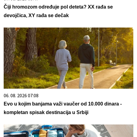
Čiji hromozom određuje pol deteta? XX rađa se
devojčica, XY rađa se dečak
06. 08. 2026 07:08
Evo u kojim banjama važi vaučer od 10.000 dinara -
kompletan spisak destinacija u Srbiji