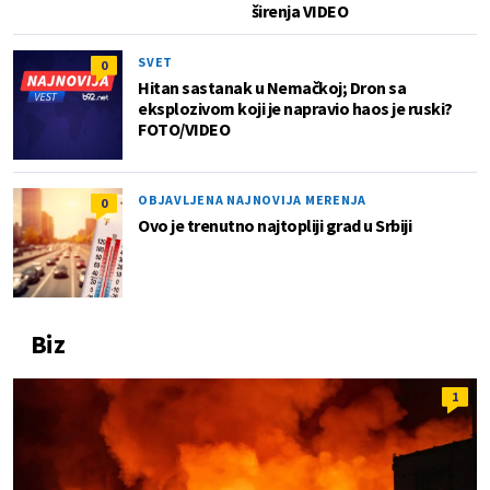
širenja VIDEO
SVET
0
Hitan sastanak u Nemačkoj; Dron sa
eksplozivom koji je napravio haos je ruski?
FOTO/VIDEO
OBJAVLJENA NAJNOVIJA MERENJA
0
Ovo je trenutno najtopliji grad u Srbiji
Biz
1