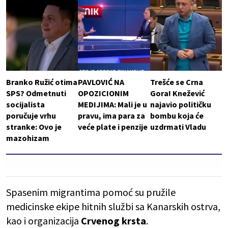
Branko Ružić otima
PAVLOVIĆ NA
Trešće se Crna
SPS? Odmetnuti
OPOZICIONIM
Gora! Knežević
socijalista
MEDIJIMA: Mali je u
najavio političku
poručuje vrhu
pravu, ima para za
bombu koja će
stranke: Ovo je
veće plate i penzije
uzdrmati Vladu
mazohizam
Spasenim migrantima pomoć su pružile
medicinske ekipe hitnih službi sa Kanarskih ostrva,
kao i organizacija
Crvenog
krsta
.