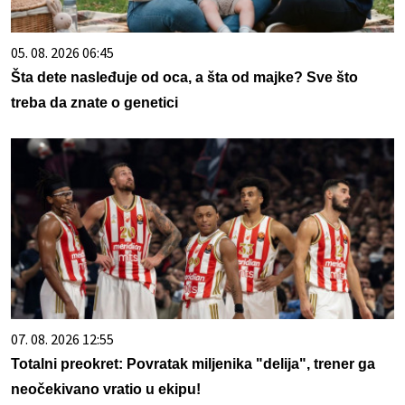
05. 08. 2026 06:45
Šta dete nasleđuje od oca, a šta od majke? Sve što
treba da znate o genetici
07. 08. 2026 12:55
Totalni preokret: Povratak miljenika "delija", trener ga
neočekivano vratio u ekipu!