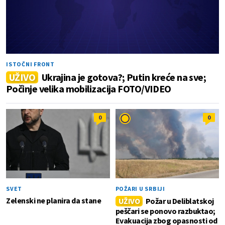
ISTOČNI FRONT
UŽIVO
Ukrajina je gotova?; Putin kreće na sve;
Počinje velika mobilizacija FOTO/VIDEO
0
0
SVET
POŽARI U SRBIJI
Zelenski ne planira da stane
UŽIVO
Požar u Deliblatskoj
peščari se ponovo razbuktao;
Evakuacija zbog opasnosti od