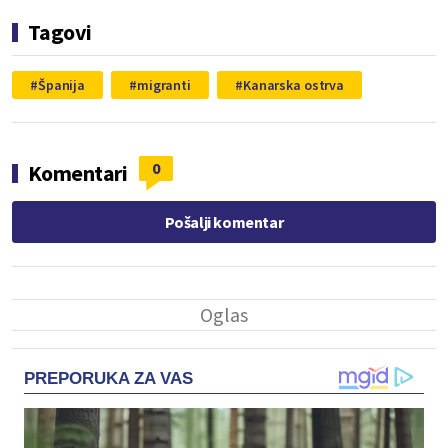
Tagovi
Španija
migranti
Kanarska ostrva
0
Komentari
Pošalji komentar
PREPORUKA ZA VAS