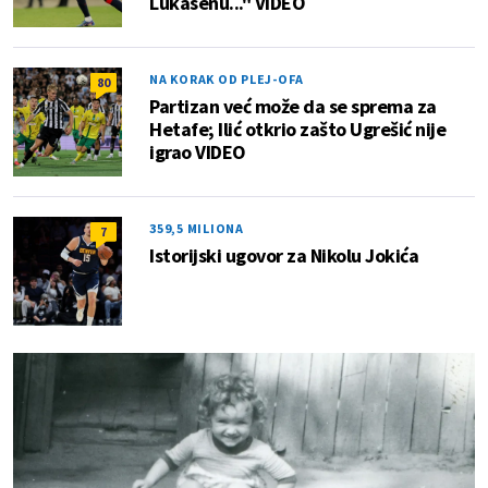
Lukasenu..." VIDEO
NA KORAK OD PLEJ-OFA
80
Partizan već može da se sprema za
Hetafe; Ilić otkrio zašto Ugrešić nije
igrao VIDEO
359,5 MILIONA
7
Istorijski ugovor za Nikolu Jokića