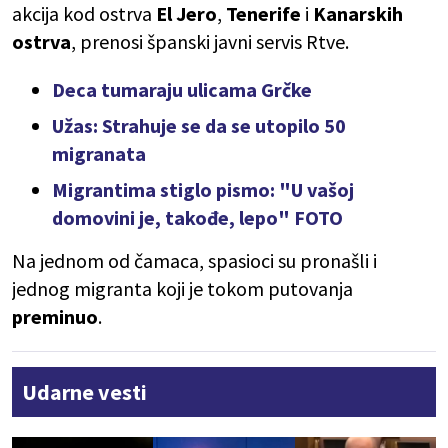
akcija kod ostrva
El
Jero
,
Tenerife
i
Kanarskih
ostrva
, prenosi španski javni servis Rtve.
Deca tumaraju ulicama Grčke
Užas: Strahuje se da se utopilo 50
migranata
Migrantima stiglo pismo: "U vašoj
domovini je, takođe, lepo" FOTO
Na jednom od čamaca, spasioci su pronašli i
jednog migranta koji je tokom putovanja
preminuo
.
Udarne vesti