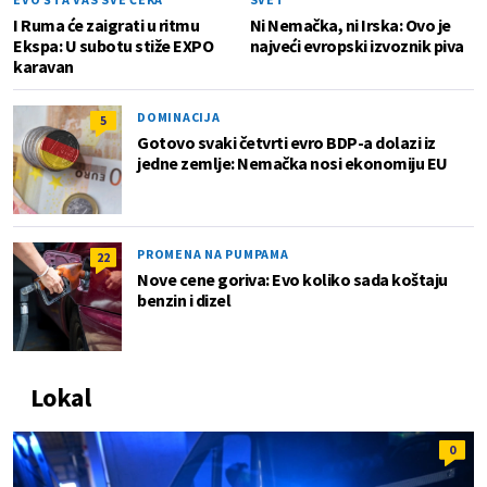
I Ruma će zaigrati u ritmu
Ni Nemačka, ni Irska: Ovo je
Ekspa: U subotu stiže EXPO
najveći evropski izvoznik piva
karavan
DOMINACIJA
5
Gotovo svaki četvrti evro BDP-a dolazi iz
jedne zemlje: Nemačka nosi ekonomiju EU
PROMENA NA PUMPAMA
22
Nove cene goriva: Evo koliko sada koštaju
benzin i dizel
Lokal
0