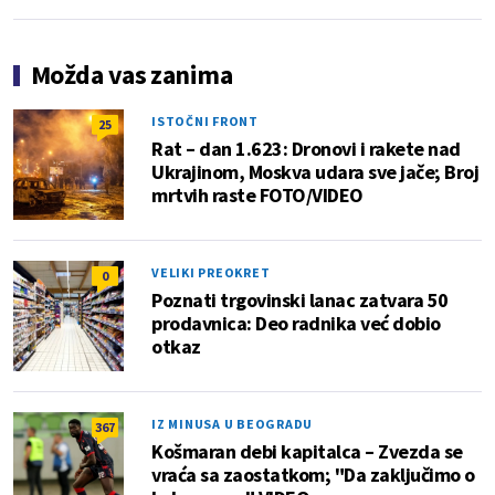
Možda vas zanima
ISTOČNI FRONT
25
Rat – dan 1.623: Dronovi i rakete nad
Ukrajinom, Moskva udara sve jače; Broj
mrtvih raste FOTO/VIDEO
VELIKI PREOKRET
0
Poznati trgovinski lanac zatvara 50
prodavnica: Deo radnika već dobio
otkaz
IZ MINUSA U BEOGRADU
367
Košmaran debi kapitalca – Zvezda se
vraća sa zaostatkom; "Da zaključimo o