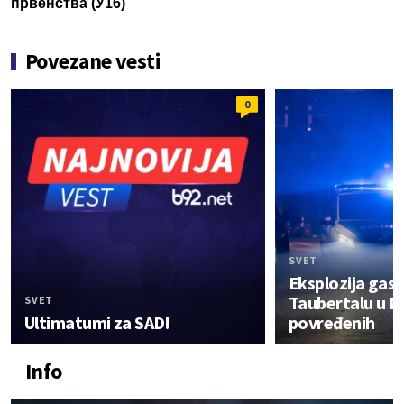
првенства (У16)
Povezane vesti
0
SVET
Eksplozija gasa
Taubertalu u N
SVET
Ultimatumi za SAD!
povređenih
Info