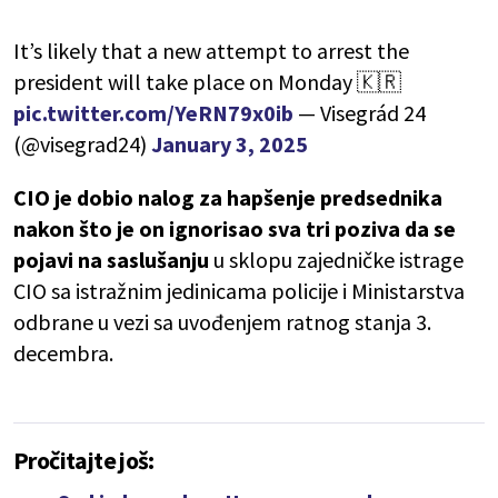
It’s likely that a new attempt to arrest the
president will take place on Monday 🇰🇷
pic.twitter.com/YeRN79x0ib
— Visegrád 24
(@visegrad24)
January 3, 2025
CIO je dobio nalog za hapšenje predsednika
nakon što je on ignorisao sva tri poziva da se
pojavi na saslušanju
u sklopu zajedničke istrage
CIO sa istražnim jedinicama policije i Ministarstva
odbrane u vezi sa uvođenjem ratnog stanja 3.
decembra.
Pročitajte još: