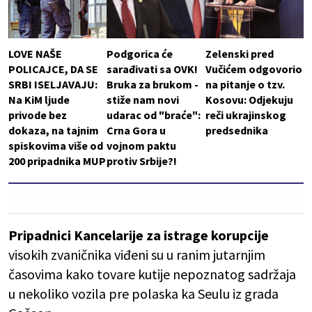
LOVE NAŠE
Podgorica će
Zelenski pred
POLICAJCE, DA SE
sarađivati sa OVK!
Vučićem odgovorio
SRBI ISELJAVAJU:
Bruka za brukom -
na pitanje o tzv.
Na KiM ljude
stiže nam novi
Kosovu: Odjekuju
privode bez
udarac od "braće":
reči ukrajinskog
dokaza, na tajnim
Crna Gora u
predsednika
spiskovima više od
vojnom paktu
200 pripadnika MUP
protiv Srbije?!
Pripadnici Kancelarije za istrage korupcije
visokih zvaničnika viđeni su u ranim jutarnjim
časovima kako tovare kutije nepoznatog sadržaja
u nekoliko vozila pre polaska ka Seulu iz grada