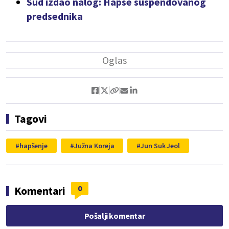
Sud izdao nalog: Hapse suspendovanog
predsednika
Tagovi
hapšenje
Južna Koreja
Jun Suk Jeol
0
Komentari
Pošalji komentar