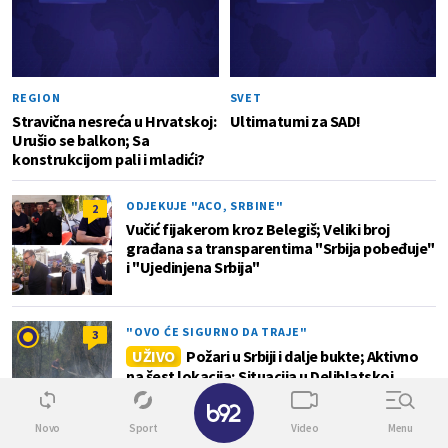
REGION
SVET
Stravična nesreća u Hrvatskoj:
Ultimatumi za SAD!
Urušio se balkon; Sa
konstrukcijom pali i mladići?
ODJEKUJE "ACO, SRBINE"
2
Vučić fijakerom kroz Belegiš; Veliki broj
građana sa transparentima "Srbija pobeđuje"
i "Ujedinjena Srbija"
"OVO ĆE SIGURNO DA TRAJE"
3
UŽIVO
Požari u Srbiji i dalje bukte; Aktivno
na šest lokacija; Situacija u Deliblatskoj
peščari veoma teška VIDEO
✕
Novo
Sport
Video
Menu