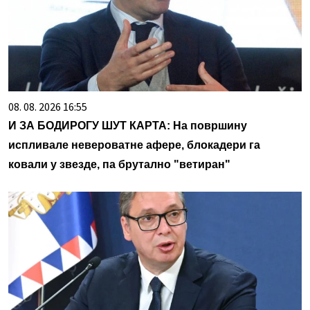
08. 08. 2026 16:55
И ЗА БОДИРОГУ ШУТ КАРТА: На површину
испливале невероватне афере, блокадери га
ковали у звезде, па брутално "ветиран"