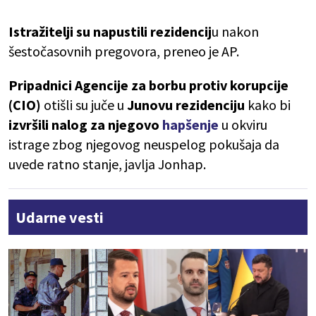
Istražitelji su napustili rezidencij
u nakon
šestočasovnih pregovora, preneo je AP.
Pripadnici Agencije za borbu protiv korupcije
(CIO)
otišli su juče u
Junovu rezidenciju
kako bi
izvršili nalog za njegovo
hapšenje
u okviru
istrage zbog njegovog neuspelog pokušaja da
uvede ratno stanje, javlja Jonhap.
Udarne vesti