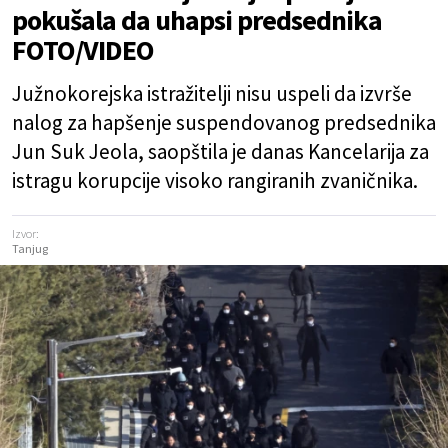
pokušala da uhapsi predsednika
FOTO/VIDEO
Južnokorejska istražitelji nisu uspeli da izvrše
nalog za hapšenje suspendovanog predsednika
Jun Suk Jeola, saopštila je danas Kancelarija za
istragu korupcije visoko rangiranih zvaničnika.
Izvor:
Tanjug