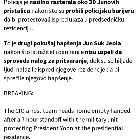
Policija je
nasilno rasterala oko 30 Junovih
pristalica
nakon što su
probili policijsku barijeru
da bi protestovali ispred ulaza u predsedničku
rezidenciju.
To je
drugi pokušaj hapšenja Jun Suk Jeola
,
nakon što istražitelji dan ranije
nisu uspeli da
sprovedu nalog za pritvaranje
, dok su se hiljade
ljudi nalazile ispred njegove rezidencije da bi
sprečile njegovo hapšenje.
BREAKING:
The CIO arrest team heads home empty handed
after a 7 hour standoff with the military unit
protecting President Yoon at the presidential
residence.