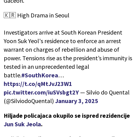
Gačeon.
🇰🇷 High Drama in Seoul
Investigators arrive at South Korean President
Yoon Suk Yeol's residence to enforce an arrest
warrant on charges of rebellion and abuse of
power. Tensions rise as the president’s immunity is
tested in an unprecedented legal
battle.
#SouthKorea
…
https://t.co/qMtJvJ23W1
pic.twitter.com/iuSVsbgt2Y
— Silvio do Quental
(@SilviodoQuental)
January 3, 2025
Hiljade policajaca okupilo se ispred rezidencije
Jun Suk Jeola
.