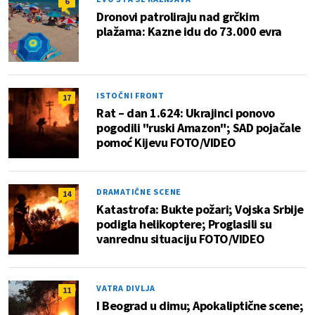
6
Dronovi patroliraju nad grčkim
plažama: Kazne idu do 73.000 evra
ISTOČNI FRONT
17
Rat – dan 1.624: Ukrajinci ponovo
pogodili "ruski Amazon"; SAD pojačale
pomoć Kijevu FOTO/VIDEO
DRAMATIČNE SCENE
14
Katastrofa: Bukte požari; Vojska Srbije
podigla helikoptere; Proglasili su
vanrednu situaciju FOTO/VIDEO
VATRA DIVLJA
11
I Beograd u dimu; Apokaliptične scene;