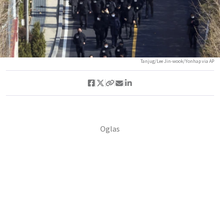
Tanjug/Lee Jin-wook/Yonhap via AP