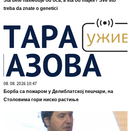
Šta dete nasleđuje od oca, a šta od majke? Sve što
treba da znate o genetici
08. 08. 2026 10:47
Борба са пожаром у Делиблатској пешчари, на
Столовима гори ниско растиње