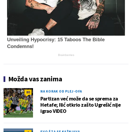
Unveiling Hypocrisy: 15 Taboos The Bible
Condemns!
Brainberries
Možda vas zanima
NA KORAK OD PLEJ-OFA
80
Partizan već može da se sprema za
Hetafe; Ilić otkrio zašto Ugrešić nije
igrao VIDEO
EVO ŠTA SE KAŽNJAVA