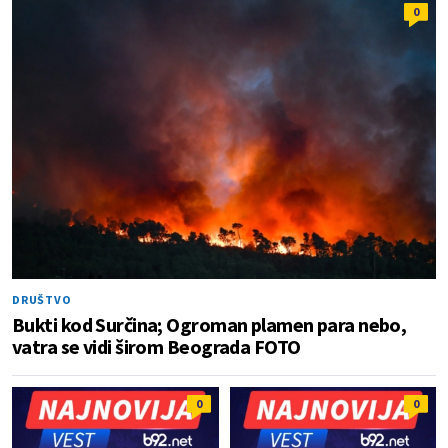
0
DRUŠTVO
Bukti kod Surčina; Ogroman plamen para nebo,
vatra se vidi širom Beograda FOTO
0
0