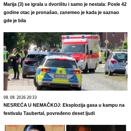
Marija (3) se igrala u dvorištu i samo je nestala: Posle 42
godine otac je pronašao, zanemeo je kada je saznao
gde je bila
08. 08. 2026 20:33
NESREĆA U NEMAČKOJ: Eksplozija gasa u kampu na
festivalu Taubertal, povređeno deset ljudi