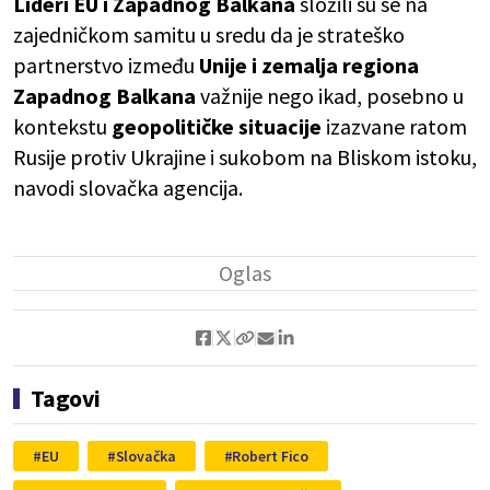
Lideri EU i Zapadnog Balkana
složili su se na
zajedničkom samitu u sredu da je strateško
partnerstvo između
Unije i zemalja regiona
Zapadnog Balkana
važnije nego ikad, posebno u
kontekstu
geopolitičke situacije
izazvane ratom
Rusije protiv Ukrajine i sukobom na Bliskom istoku,
navodi slovačka agencija.
Tagovi
EU
Slovačka
Robert Fico