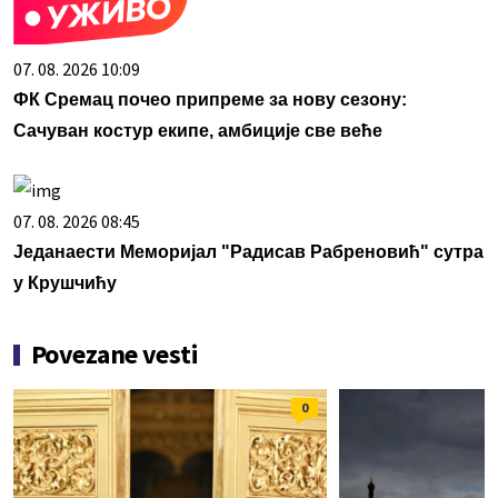
07. 08. 2026 10:09
ФК Сремац почео припреме за нову сезону:
Сачуван костур екипе, амбиције све веће
07. 08. 2026 08:45
Једанаести Меморијал "Радисав Рабреновић" сутра
у Крушчићу
Povezane vesti
0