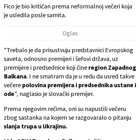
Fico je bio kritičan prema neformalnoj večeri koja
je usledila posle samita.
"Trebalo je da prisustvuju predstavnici Evropskog
saveta, odnosno premijeri i šefovi država, uz
premijere i predsednice koji čine
region Zapadnog
Balkana
. I ne smatram da je u redu da usred takve
večere
polovina premijera i predsednika ustane i
ode
", naglasio je slovački premijer.
Prema njegovim rečima, oni su napustili večeru
zbog sastanka na kojem se razgovaralo o pitanju
slanja trupa u Ukrajinu.