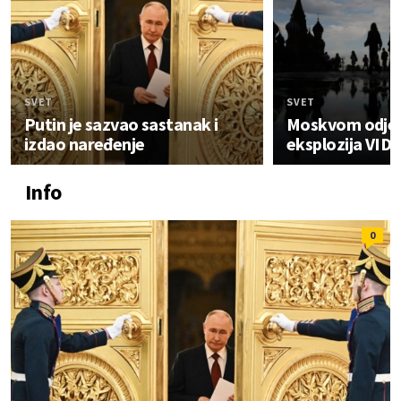
SVET
SVET
Putin je sazvao sastanak i
Moskvom odje
izdao naređenje
eksplozija VID
Info
0