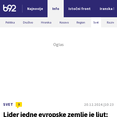
Najnovije
Info
Istočni front
Iranska kr
Nova vest
Politika
Društvo
Hronika
Kosovo
Region
Svet
Razno
SVET
20.12.2024.
10:23
3
Lider jedne evropske zemlje je ljut: