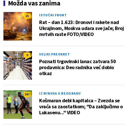
Možda vas zanima
ISTOČNI FRONT
25
Rat – dan 1.623: Dronovi i rakete nad
Ukrajinom, Moskva udara sve jače; Broj
mrtvih raste FOTO/VIDEO
VELIKI PREOKRET
0
Poznati trgovinski lanac zatvara 50
prodavnica: Deo radnika već dobio
otkaz
IZ MINUSA U BEOGRADU
367
Košmaran debi kapitalca – Zvezda se
vraća sa zaostatkom; "Da zaključimo o
Lukasenu..." VIDEO