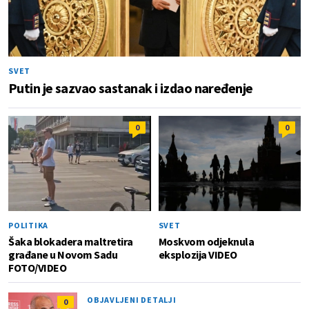
SVET
Putin je sazvao sastanak i izdao naređenje
0
0
POLITIKA
SVET
Šaka blokadera maltretira
Moskvom odjeknula
građane u Novom Sadu
eksplozija VIDEO
FOTO/VIDEO
OBJAVLJENI DETALJI
0