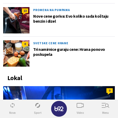
PROMENA NA PUMPAMA
13
Nove cene goriva: Evo koliko sada koštaju
benzin i dizel
SVETSKE CENE HRANE
0
Tri namirnice guraju cene: Hrana ponovo
poskupela
Lokal
0
✕
Novo
Sport
Video
Menu