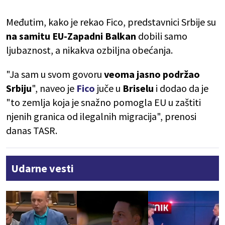
Međutim, kako je rekao Fico, predstavnici Srbije su
na samitu EU-Zapadni Balkan
dobili samo
ljubaznost, a nikakva ozbiljna obećanja.
"Ja sam u svom govoru
veoma jasno podržao
Srbiju
", naveo je
Fico
juče u
Briselu
i dodao da je
"to zemlja koja je snažno pomogla EU u zaštiti
njenih granica od ilegalnih migracija", prenosi
danas TASR.
Udarne vesti