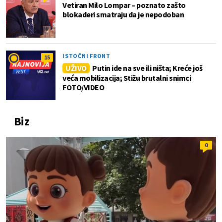
Vetiran Milo Lompar – poznato zašto
blokaderi smatraju da je nepodoban
ISTOČNI FRONT
15
UŽIVO
Putin ide na sve ili ništa; Kreće još
veća mobilizacija; Stižu brutalni snimci
FOTO/VIDEO
Biz
0