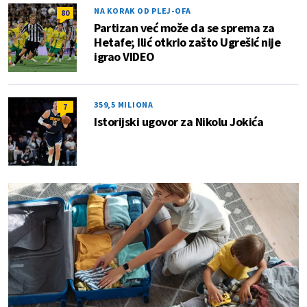
NA KORAK OD PLEJ-OFA
80
Partizan već može da se sprema za
Hetafe; Ilić otkrio zašto Ugrešić nije
igrao VIDEO
359,5 MILIONA
7
Istorijski ugovor za Nikolu Jokića