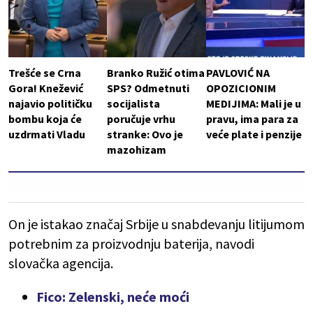
Trešće se Crna
Branko Ružić otima
PAVLOVIĆ NA
Gora! Knežević
SPS? Odmetnuti
OPOZICIONIM
najavio političku
socijalista
MEDIJIMA: Mali je u
bombu koja će
poručuje vrhu
pravu, ima para za
uzdrmati Vladu
stranke: Ovo je
veće plate i penzije
mazohizam
On je istakao značaj Srbije u snabdevanju litijumom
potrebnim za proizvodnju baterija, navodi
slovačka agencija.
Fico: Zelenski, neće moći