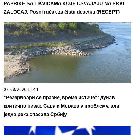
PAPRIKE SA TIKVICAMA KOJE OSVAJAJU NA PRVI
ZALOGAJ: Posni ručak za čistu desetku (RECEPT)
07. 08. 2026 11:44
"Резервоари се празне, време истиче": Дунав
критично низак, Сава и Морава у проблему, али
једна река спасава Србију