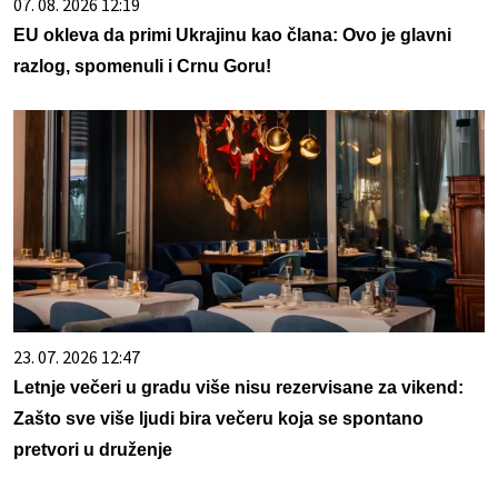
07. 08. 2026 12:19
EU okleva da primi Ukrajinu kao člana: Ovo je glavni
razlog, spomenuli i Crnu Goru!
23. 07. 2026 12:47
Letnje večeri u gradu više nisu rezervisane za vikend:
Zašto sve više ljudi bira večeru koja se spontano
pretvori u druženje