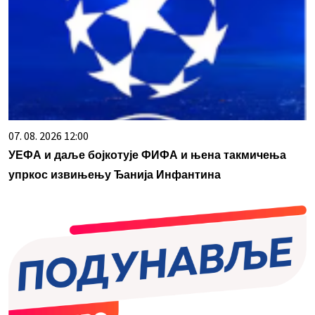
07. 08. 2026 12:00
УЕФА и даље бојкотује ФИФА и њена такмичења
упркос извињењу Ђанија Инфантина