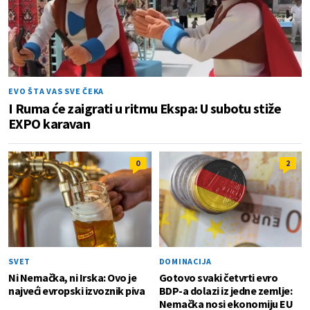
EVO ŠTA VAS SVE ČEKA
I Ruma će zaigrati u ritmu Ekspa: U subotu stiže
EXPO karavan
0
2
SVET
DOMINACIJA
Ni Nemačka, ni Irska: Ovo je
Gotovo svaki četvrti evro
najveći evropski izvoznik piva
BDP-a dolazi iz jedne zemlje:
Nemačka nosi ekonomiju EU