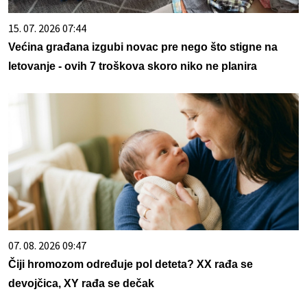
15. 07. 2026 07:44
Većina građana izgubi novac pre nego što stigne na
letovanje - ovih 7 troškova skoro niko ne planira
07. 08. 2026 09:47
Čiji hromozom određuje pol deteta? XX rađa se
devojčica, XY rađa se dečak